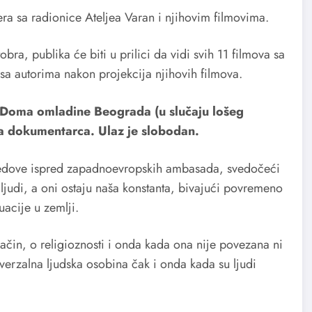
ra sa radionice Ateljea Varan i njihovim filmovima.
ra, publika će biti u prilici da vidi svih 11 filmova sa
sa autorima nakon projekcija njihovih filmova.
i Doma omladine Beograda (u slučaju lošeg
aća dokumentarca. Ulaz je slobodan.
redove ispred zapadnoevropskih ambasada, svedočeći
judi, a oni ostaju naša konstanta, bivajući povremeno
uacije u zemlji.
način, o religioznosti i onda kada ona nije povezana ni
verzalna ljudska osobina čak i onda kada su ljudi