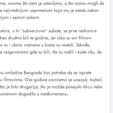
ma, onome što nam je ostavljeno, a što nismo mogli da
i sa najvrednijom uspomenom koja mu je ostala nakon
a njom i samim sobom.
utora, u tri “subverzivne” subote, sa prve radionice
 društvo bili te godine, jer iako su ovi filmovi
 su i obrisi vremena u kome su nastali. Takođe,
a razgovaramo gde su bili, šta su radili i kuda idu, da
mu omladine Beograda kao potreba da se isprate
 u filmovima. Ove godine osvrćemo se unazad, tražeći
što je bilo drugačije, što je možda posejalo klicu neke
 promenom dogodilo u međuvremenu.