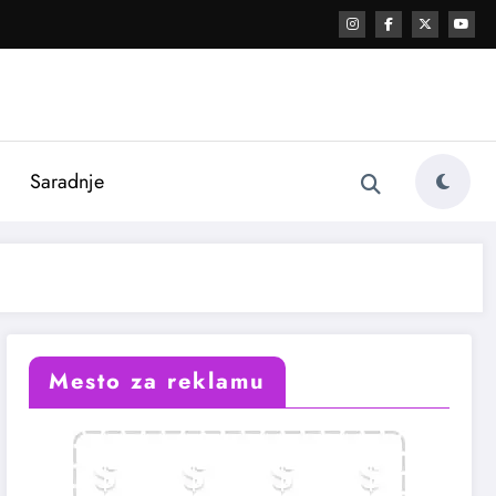
i
Saradnje
Mesto za reklamu