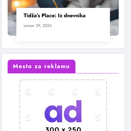
Tidža’s Place: Iz dnevnika
januar 29, 2026
Mesto za reklamu