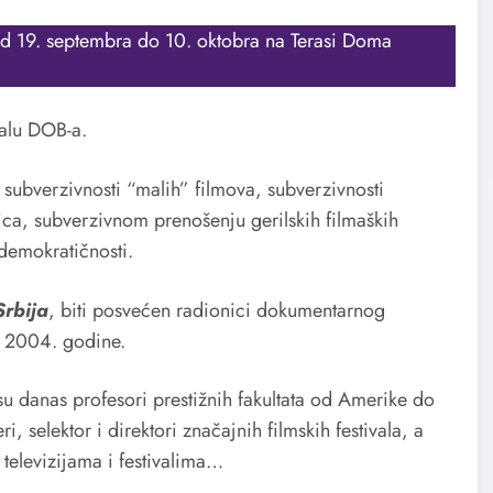
od 19. septembra do 10. oktobra na Terasi Doma
salu DOB-a.
subverzivnosti “malih” filmova, subverzivnosti
nica, subverzivnom prenošenju gerilskih filmaških
 demokratičnosti.
Srbija
, biti posvećen radionici dokumentarnog
na 2004. godine.
su danas profesori prestižnih fakultata od Amerike do
i, selektor i direktori značajnih filmskih festivala, a
 televizijama i festivalima…