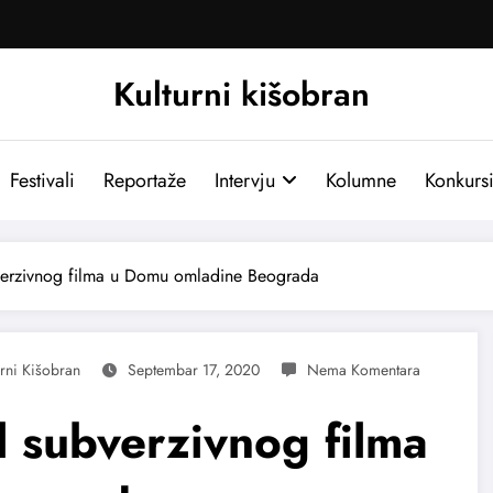
Kulturni kišobran
Festivali
Reportaže
Intervju
Kolumne
Konkurs
verzivnog filma u Domu omladine Beograda
urni Kišobran
Septembar 17, 2020
l subverzivnog filma