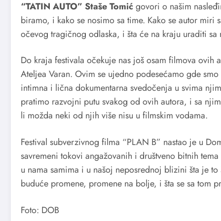
“TATIN AUTO” Staše Tomić
govori o našim nasleđi
biramo, i kako se nosimo sa time. Kako se autor mir
očevog tragičnog odlaska, i šta će na kraju uraditi s
Do kraja festivala očekuje nas još osam filmova ovih a
Ateljea Varan. Ovim se ujedno podesećamo gde smo kao
intimna i lična dokumentarna svedočenja u svima njima
pratimo razvojni putu svakog od ovih autora, i sa njim
li možda neki od njih više nisu u filmskim vodama.
Festival subverzivnog filma “PLAN B” nastao je u Do
savremeni tokovi angažovanih i društveno bitnih tema
u nama samima i u našoj neposrednoj blizini šta je to 
buduće promene, promene na bolje, i šta se sa tom
Foto: DOB