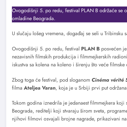
Ovogodišnji 5. po redu, festival PLAN B održaće se 
omladine Beograda.
U slučaju lošeg vremena, događaj se seli u Tribinsku 
Ovogodišnji 5. po redu, festival
PLAN B
posvećen je 
nezavisnih filmskih produkcija i filmmejkerskih radio
iskustva sa kolena na koleno i širenju što veće filmske
Zbog toga će festival, pod sloganom
Cinéma vérité 
filma
Ateljea Varan
, koja je u Srbiji prvi put održa
Tokom godina iznedrila je jedanaest filmmejkera koji 
Beograda, reditelji koji stvaraju širom sveta, programer
njihovi filmovi osvajali brojne nagrade, prikazivani na