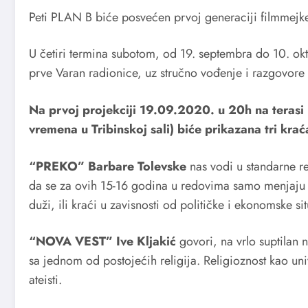
Peti PLAN B biće posvećen prvoj generaciji filmmejke
U četiri termina subotom, od 19. septembra do 10. oktob
prve Varan radionice, uz stručno vođenje i razgovore 
Na prvoj projekciji 19.09.2020. u 20h na teras
vremena u Tribinskoj sali) biće prikazana tri kr
“PREKO” Barbare Tolevske
nas vodi u standarne 
da se za ovih 15-16 godina u redovima samo menjaju l
duži, ili kraći u zavisnosti od političke i ekonomske sit
“NOVA VEST” Ive Kljakić
govori, na vrlo suptilan 
sa jednom od postojećih religija. Religioznost kao uni
ateisti.