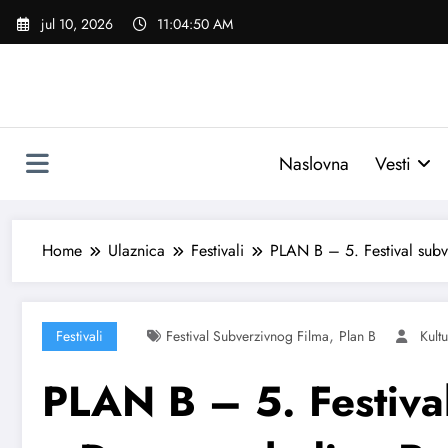
Skoči
jul 10, 2026
11:04:51 AM
na
sadržaj
Naslovna
Vesti
Home
Ulaznica
Festivali
PLAN B – 5. Festival sub
,
Festivali
Festival Subverzivnog Filma
Plan B
Kult
PLAN B – 5. Festiva