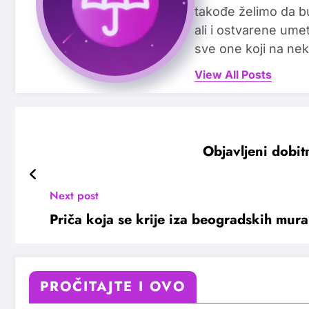
takođe želimo da b
ali i ostvarene ume
sve one koji na nek
View All Posts
Objavljeni dobit
Next post
Priča koja se krije iza beogradskih mura
PROČITAJTE I OVO