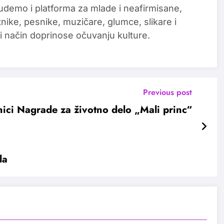
udemo i platforma za mlade i neafirmisane,
tnike, pesnike, muzičare, glumce, slikare i
i način doprinose očuvanju kulture.
Previous post
nici Nagrade za životno delo „Mali princ“
la