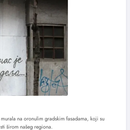
h murala na oronulim gradskim fasadama, koji su
osti širom našeg regiona.