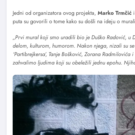
Jedni od organizatora ovog projekta,
Marko Trmčić
puta su govorili o tome kako su došli na ideju o mural
„Prvi mural koji smo uradili bio je Duško Radović, u D
delom, kulturom, humorom. Nakon njega, nizali su se
‘Partibrejkersa’, Tanje Bošković, Zorana Radmilovića 
zahvalimo ljudima koji su obeležili jednu epohu. Nji