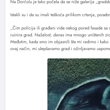
Na Dorćolu je tako počela da se niže galerija „gradski
Istakli su i da su imali teškoća prilikom crtanja, pose
„Čim policija ili građani vide nekog pored fasade sa s
ruinira grad. Nažalost, danas ima mnogo uništenih zido
Međutim, kada smo im objasnili šta mi radimo i kako će
ovaj način, mi ulepšavamo grad i oživljavamo uspome