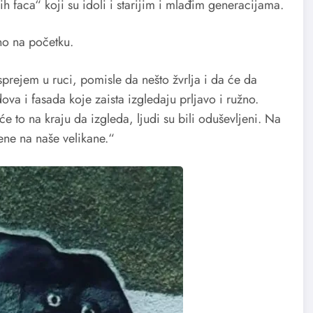
h faca“ koji su idoli i starijim i mlađim generacijama.
bno na početku.
prejem u ruci, pomisle da nešto žvrlja i da će da
va i fasada koje zaista izgledaju prljavo i ružno.
 to na kraju da izgleda, ljudi su bili oduševljeni. Na
ne na naše velikane.“