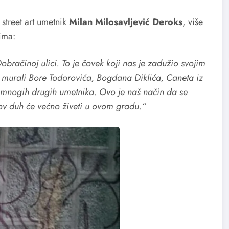
i street art umetnik
Milan Milosavljević Deroks
, više
ima:
obračinoj ulici. To je čovek koji nas je zadužio svojim
 murali Bore Todorovića, Bogdana Diklića, Caneta iz
i mnogih drugih umetnika. Ovo je naš način da se
hov duh će većno živeti u ovom gradu.“