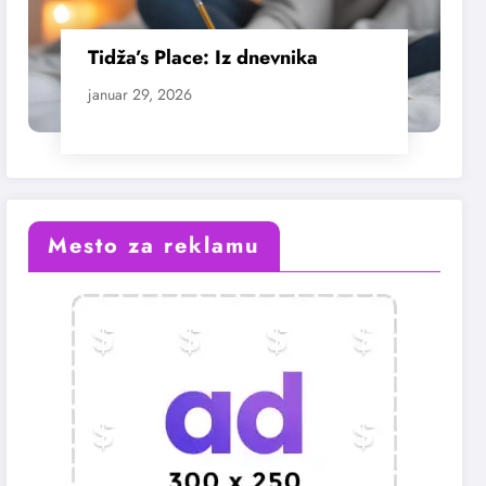
Tidža’s Place: Iz dnevnika
januar 29, 2026
Mesto za reklamu