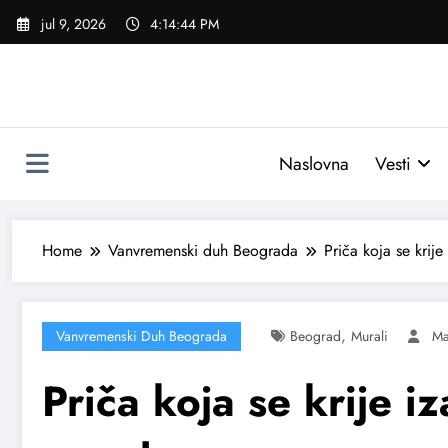
Skoči
jul 9, 2026
4:14:45 PM
na
sadržaj
Naslovna
Vesti
Home
Vanvremenski duh Beograda
Priča koja se krij
,
Vanvremenski Duh Beograda
Beograd
Murali
Ma
Priča koja se krije 