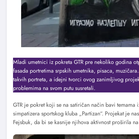
Mladi umetnici iz pokreta GTR pre nekoliko godina otp
fasada portretima srpskih umetnika, pisaca, muzičara
takvih portreta, a idejni tvorci ovog zanimljivog projek
problemima na svom putu susretali.
GTR je pokret koji se na satiričan način bavi temama i
simpatizera sportskog kluba „Partizan“. Projekat je na
Fejsbuk, da bi se kasnije njihova aktivnost proširila na