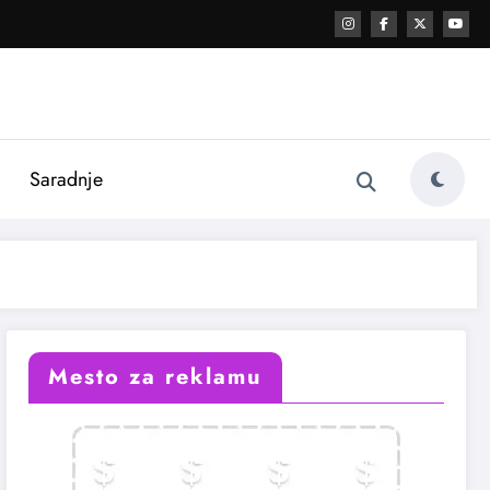
i
Saradnje
Mesto za reklamu