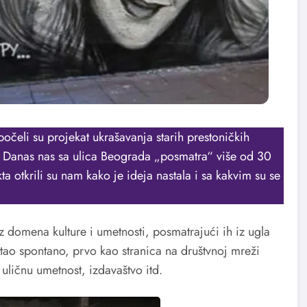
očeli su projekat ukrašavanja starih prestoničkih
. Danas nas sa ulica Beograda „posmatra“ više od 30
ta otkrili su nam kako je ideja nastala i sa kakvim su se
z domena kulture i umetnosti, posmatrajući ih iz ugla
stao spontano, prvo kao stranica na društvnoj mreži
 uličnu umetnost, izdavaštvo itd.