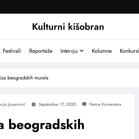
Kulturni kišobran
Festivali
Reportaže
Intervju
Kolumne
Konkurs
e iza beogradskih murala
rija Jovanović
Septembar 17, 2020
iza beogradskih