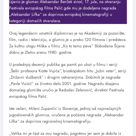
izjavio je glumac Aleksandar Berček sinoć, 17. jula, na otvaranju
Festivala evropskog filma Palić gde mu je dodeljena nagrada
„Aleksandar Lifka“ za doprinos evropskoj kinematografiji u
kategoriji domaćih stvaralaca.
Ovaj legendarni umetnik diplomirao je na Akademiji za pozorište,
film, radio i televiziju, a glumio je u preko 120 filmova i predstava.
Za kultnu ulogu Miška u filmu „Ko to tamo peva” Slobodana Šijana
dobio je Zlatnu arenu 1980. godine.
U poslednjoj deceniji publika ga pamti po ulozi u filmu i seriji
„Šešir profesora Koste Vujića”, bioskopskom hitu „Južni vetar”, seriji
„Državni službenik” i drugim ostvarenjima. Dobitnik je nagrade
„Pavle Vuisić” za životno delo 2001. godine. Nagradu doajenu
domaćeg glumišta uručio je Radoslav Zelenović, direktor Festivala
evropskog filma Palić.
Iste večeri, Mileni Zupančić iz Slovenije, jednoj od najznačajnijih
jugoslovenskih glumica, uručena je počasna nagrada „Aleksandar
Lifka“ za doprinos regionalnoj kinematografiju.
„Velika mi je čast za ovu nagradu, pogotovu jer sam je dobila iz