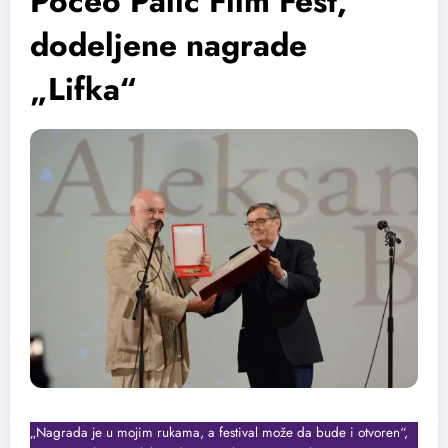
Počeo Palić Film Fest,
dodeljene nagrade
„Lifka“
„Nagrada je u mojim rukama, a festival može da bude i otvoren“,