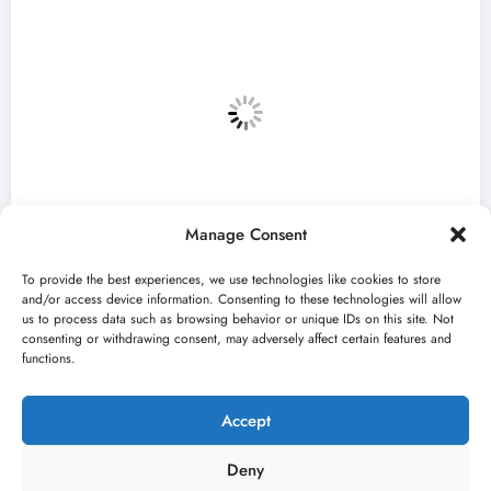
Manage Consent
To provide the best experiences, we use technologies like cookies to store
and/or access device information. Consenting to these technologies will allow
us to process data such as browsing behavior or unique IDs on this site. Not
consenting or withdrawing consent, may adversely affect certain features and
 u
„Najveći mali festival u Vojvodini“ i
functions.
avgusta u Sremskoj Mitrovici
jun 23, 2026
Kulturni kišobran
Accept
Deny