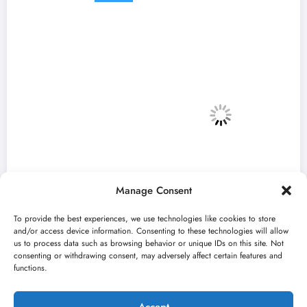
Manage Consent
To provide the best experiences, we use technologies like cookies to store
and/or access device information. Consenting to these technologies will allow
us to process data such as browsing behavior or unique IDs on this site. Not
consenting or withdrawing consent, may adversely affect certain features and
„Najveći mali festival u Vojvodini“ i ovog
functions.
avgusta u Sremskoj Mitrovici
jun 23, 2026
Kulturni kišobran
Accept