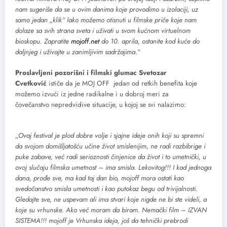
nam sugeriše da se u ovim danima koje provodimo u izolaciji, uz
samo jedan „klik“ lako možemo otisnuti u filmske priče koje nam
dolaze sa svih strana sveta i uživati u svom kućnom virtuelnom
bioskopu. Zapratite
mojoff.net
do 10. aprila, ostanite kod kuće do
daljnjeg i uživajte u zanimljivim sadržajima
.“
Proslavljeni pozorišni i filmski glumac Svetozar
Cvetković
ističe da je MOJ OFF jedan od retkih benefita koje
možemo izvući iz jedne radikalne i u dobroj meri za
čovečanstvo nepredvidive situacije, u kojoj se svi nalazimo:
„
Ovaj festival je plod dobre volje i sjajne ideje onih koji su spremni
da svojom domišljatošću učine život smislenijim, ne radi razbibrige i
puke zabave, već radi serioznosti činjenice da život i to umetnički, u
ovoj slučaju filmska umetnost – ima smisla. Lekovitog!!! I kad jednoga
dana, prođe sve, ma kad taj dan bio, mojoff mora ostati kao
svedočanstvo smisla umetnosti i kao putokaz begu od trivijalnosti.
Gledajte sve, ne uspevam ali ima stvari koje nigde ne bi ste videli, a
koje su vrhunske. Ako već moram da biram. Nemački film – IZVAN
SISTEMA!!! mojoff je Vrhunska ideja, još da tehnički prebrodi