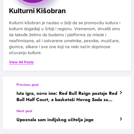
Kulturni Kišobran
Kulturni kišobran je nastao u želji da se promovišu kultura i
kulturni događaji u Srbiji i regionu. Vremenom, shvatili smo
da takođe želimo da budemo i platforma za mlade i
neafirmisane, ali i ostvarene umetnike, pesnike, muzičare,
glumce, slikare i sve one koji na neki način doprinose
očuvanju kulture.
View All Posts
Previous post
Ista igra, novo ime: Red Bull Reign postaje Red
Bull Half Court, a basketaši Novog Sada su
novi globalni ambasadori!
Next post
Upoznala sam indijskog učitelja joge