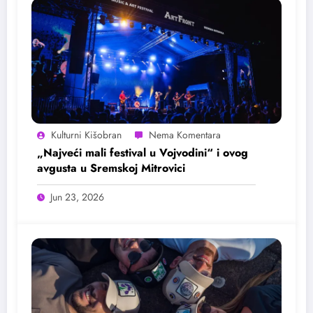
Kulturni Kišobran
„Najveći mali festival u Vojvodini“ i ovog
avgusta u Sremskoj Mitrovici
Jun 23, 2026