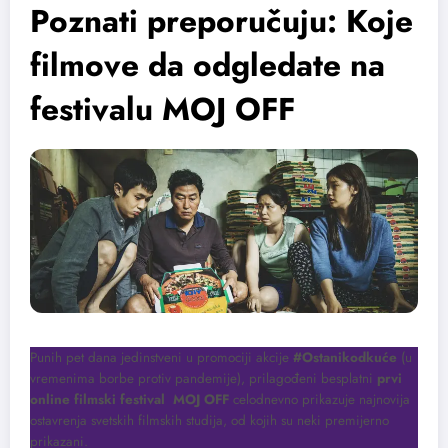
Poznati preporučuju: Koje
filmove da odgledate na
festivalu MOJ OFF
Punih pet dana jedinstveni u promociji akcije
#Ostanikodkuće
(u
vremenima borbe protiv pandemije), prilagođeni besplatni
prvi
online filmski festival MOJ OFF
celodnevno prikazuje najnovija
ostavrenja svetskih filmskih studija, od kojih su neki premijerno
prikazani.