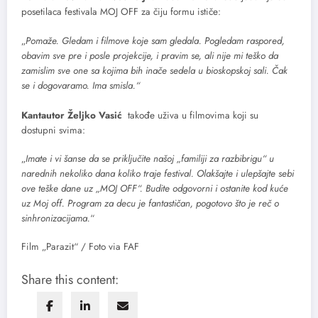
posetilaca festivala MOJ OFF za čiju formu ističe:
„
Pomaže. Gledam i filmove koje sam gledala. Pogledam raspored,
obavim sve pre i posle projekcije, i pravim se, ali nije mi teško da
zamislim sve one sa kojima bih inače sedela u bioskopskoj sali. Čak
se i dogovaramo. Ima smisla.“
Kantautor Željko Vasić
takođe uživa u filmovima koji su
dostupni svima:
„
Imate i vi šanse da se priključite našoj „familiji za razbibrigu“ u
narednih nekoliko dana koliko traje festival. Olakšajte i ulepšajte sebi
ove teške dane uz „MOJ OFF“. Budite odgovorni i ostanite kod kuće
uz Moj off. Program za decu je fantastičan, pogotovo što je reč o
sinhronizacijama.
“
Film „Parazit“ / Foto via FAF
Share this content: