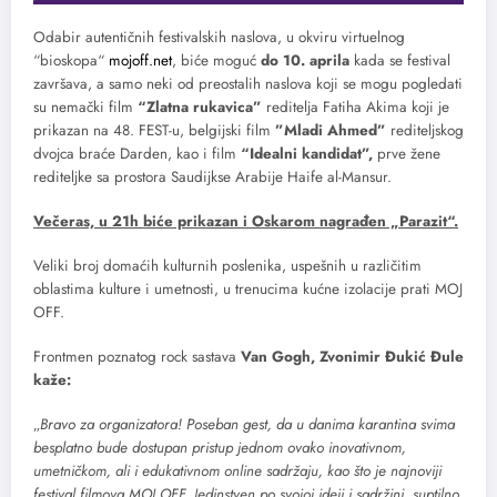
Odabir autentičnih festivalskih naslova, u okviru virtuelnog
“bioskopa“
mojoff.net
, biće moguć
do 10. aprila
kada se festival
završava, a samo neki od preostalih naslova koji se mogu pogledati
su nemački film
“Zlatna rukavica”
reditelja Fatiha Akima koji je
prikazan na 48. FEST-u, belgijski film
”Mladi Ahmed”
rediteljskog
dvojca braće Darden, kao i film
“Idealni kandidat”,
prve žene
rediteljke sa prostora Saudijkse Arabije Haife al-Mansur.
Večeras, u 21h biće prikazan i Oskarom nagrađen „Parazit“.
Veliki broj domaćih kulturnih poslenika, uspešnih u različitim
oblastima kulture i umetnosti, u trenucima kućne izolacije prati MOJ
OFF.
Frontmen poznatog rock sastava
Van Gogh, Zvonimir Đukić Đule
kaže:
„
Bravo za organizatora! Poseban gest, da u danima karantina svima
besplatno bude dostupan pristup jednom ovako inovativnom,
umetničkom, ali i edukativnom online sadržaju, kao što je najnoviji
festival filmova MOJ OFF. Jedinstven po svojoj ideji i sadržini, suptilno