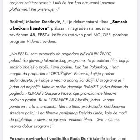
brojnost zainteresovanih i tući će bar kod nas svetski poznate
platforme!!! Ne preterujem
.“
Reditelj Mladen Đorđević,
čiji je dokumentarni filma
„Sumrak
u bečkom haustoru“
prikazan i nagrađen na nedavno
završenom
48. FEST-u
ističe da redovno prati MOJ OFF, posebno
program
Viđeno neviđeno:
„Na FEST-u sam propustio da pogledam NEVIDLJIV ŽIVOT,
pobednika glavnog takmičarskog programa. To je odličan film, koji je
snažno obeležio prošlu i ovu godinu. Kao fan Polanskog, nisam
mogao da propustim ni OPTUŽUJEM. Polanski, koji je prešao
sedamdesetu, je i dalje u veoma dobroj kondiciji. U programu je i
jedan od najboljih filmova prošle decenije PARAZIT. Jedva čekam da
pogledam KLIMAKS Gaspara Noea, čije provokativne filmove
redovno pratim. Tu su i GRANICE Ali Abasija, jedna veoma
pomeren i vrlo interesantan film na temu predrasuda. Gledaocima
skrećem pažnju i na filmove genijalnog Dejvida Linča, koje će moći
da pogledaju u okviru programa Velikani filma. Sve u svemu,
veoma dobar program !“
Poznata novinarka i voditeljka Rada Đurić
takođe jedan je od