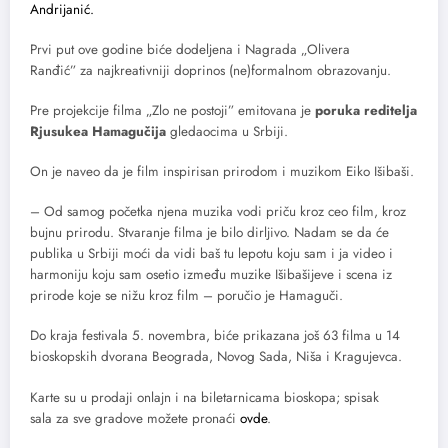
Andrijanić.
Prvi put ove godine biće dodeljena i Nagrada „Olivera
Ranđić” za najkreativniji doprinos (ne)formalnom obrazovanju.
Pre projekcije filma „Zlo ne postoji” emitovana je
poruka reditelja
Rjusukea Hamagučija
gledaocima u Srbiji.
On je naveo da je film inspirisan prirodom i muzikom Eiko Išibaši.
– Od samog početka njena muzika vodi priču kroz ceo film, kroz
bujnu prirodu. Stvaranje filma je bilo dirljivo. Nadam se da će
publika u Srbiji moći da vidi baš tu lepotu koju sam i ja video i
harmoniju koju sam osetio između muzike Išibašijeve i scena iz
prirode koje se nižu kroz film – poručio je Hamaguči.
Do kraja festivala 5. novembra, biće prikazana još 63 filma u 14
bioskopskih dvorana Beograda, Novog Sada, Niša i Kragujevca.
Karte su u prodaji onlajn i na biletarnicama bioskopa; spisak
sala za sve gradove možete pronaći
ovde
.