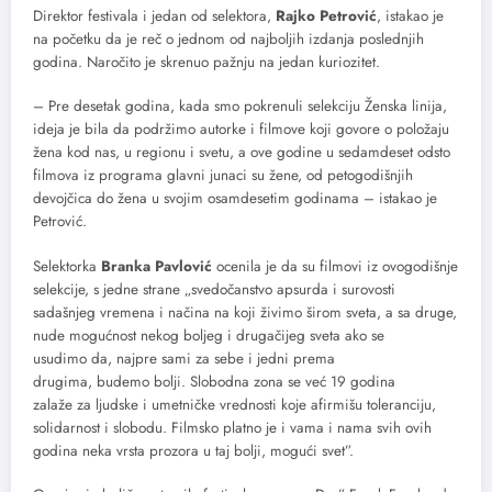
Direktor festivala i jedan od selektora,
Rajko Petrović
, istakao je
na početku da je reč o jednom od najboljih izdanja poslednjih
godina. Naročito je skrenuo pažnju na jedan kuriozitet.
– Pre desetak godina, kada smo pokrenuli selekciju Ženska linija,
ideja je bila da podržimo autorke i filmove koji govore o položaju
žena kod nas, u regionu i svetu, a ove godine u sedamdeset odsto
filmova iz programa glavni junaci su žene, od petogodišnjih
devojčica do žena u svojim osamdesetim godinama – istakao je
Petrović.
Selektorka
Branka Pavlović
ocenila je da su filmovi iz ovogodišnje
selekcije, s jedne strane „svedočanstvo apsurda i surovosti
sadašnjeg vremena i načina na koji živimo širom sveta, a sa druge,
nude mogućnost nekog boljeg i drugačijeg sveta ako se
usudimo da, najpre sami za sebe i jedni prema
drugima, budemo bolji. Slobodna zona se već 19 godina
zalaže za ljudske i umetničke vrednosti koje afirmišu toleranciju,
solidarnost i slobodu. Filmsko platno je i vama i nama svih ovih
godina neka vrsta prozora u taj bolji, mogući svet”.