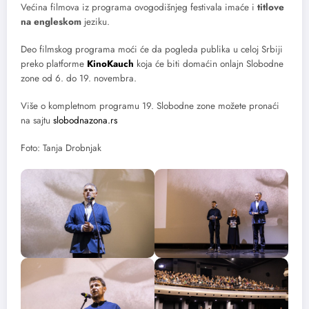
Većina filmova iz programa ovogodišnjeg festivala imaće i
titlove
na engleskom
jeziku.
Deo filmskog programa moći će da pogleda publika u celoj Srbiji
preko platforme
KinoKauch
koja će biti domaćin onlajn Slobodne
zone od 6. do 19. novembra.
Više o kompletnom programu 19. Slobodne zone možete pronaći
na sajtu
slobodnazona.rs
Foto: Tanja Drobnjak