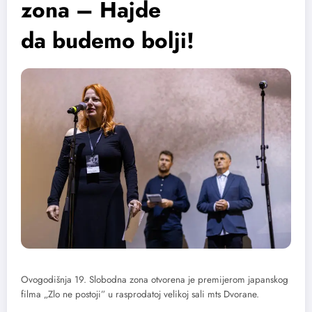
zona – Hajde
da budemo bolji!
Ovogodišnja 19. Slobodna zona otvorena je premijerom japanskog
filma „Zlo ne postoji” u rasprodatoj velikoj sali mts Dvorane.