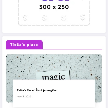
Tidža’s place
Tidža’s Place: Život je magičan
mart 5, 2026