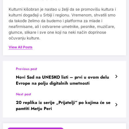
Kulturni kišobran je nastao u želji da se promovišu kultura i
kulturni događaji u Srbiji i regionu. Vremenom, shvatili smo
da takođe želimo da budemo i platforma za mlade i
neafirmisane, ali i ostvarene umetnike, pesnike, muzičare,
glumce, slikare i sve one koji na neki način doprinose
očuvanju kulture.
View All Posts
Previous post
Novi Sad na UNESKO listi – prvi u ovom delu
Evrope na polju digitalnih umetnosti
Next post
20 replika iz serije „Prijatelji“ po kojima će se
pamtiti Metju Peri