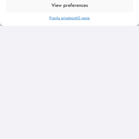
View preferences
Pravila privatnosti
O nama
„Najveći mali festival u Vojvodini“ i ovog
avgusta u Sremskoj Mitrovici
jun 23, 2026
Kulturni kišobran