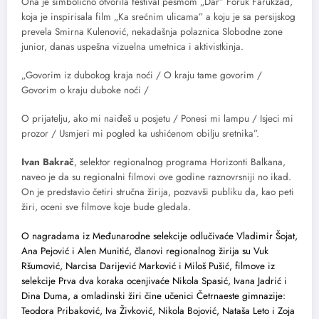
Ona je simbolično otvorila festival pesmom „Dar” Foruk Farukzad,
koja je inspirisala film „Ka srećnim ulicama” a koju je sa persijskog
prevela Smirna Kulenović, nekadašnja polaznica Slobodne zone
junior, danas uspešna vizuelna umetnica i aktivistkinja.
„Govorim iz dubokog kraja noći / O kraju tame govorim /
Govorim o kraju duboke noći /
O prijatelju, ako mi naiđeš u posjetu / Ponesi mi lampu / Isjeci mi
prozor / Usmjeri mi pogled ka ushićenom obilju sretnika”.
Ivan Bakrač
, selektor regionalnog programa Horizonti Balkana,
naveo je da su regionalni filmovi ove godine raznovrsniji no ikad.
On je predstavio četiri stručna žirija, pozvavši publiku da, kao peti
žiri, oceni sve filmove koje bude gledala.
O nagradama iz Međunarodne selekcije odlučivaće Vladimir Šojat,
Ana Pejović i Alen Munitić, članovi regionalnog žirija su Vuk
Ršumović, Narcisa Darijević Marković i Miloš Pušić, filmove iz
selekcije Prva dva koraka ocenjivaće Nikola Spasić, Ivana Jadrić i
Dina Duma, a omladinski žiri čine učenici Četrnaeste gimnazije:
Teodora Pribaković, Iva Živković, Nikola Bojović, Nataša Leto i Zoja