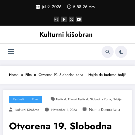
Skoči
jul 9, 2026
5:58:27 AM
na
sadržaj
Kulturni kišobran
Home
Film
Otvorena 19. Slobodna zona – Hajde da budemo bolji!
,
,
,
Festivali
Film
Festival
Filmski Festival
Slobodna Zona
Srbija
Kulturni Kišobran
Novembar 1, 2023
Otvorena 19. Slobodna