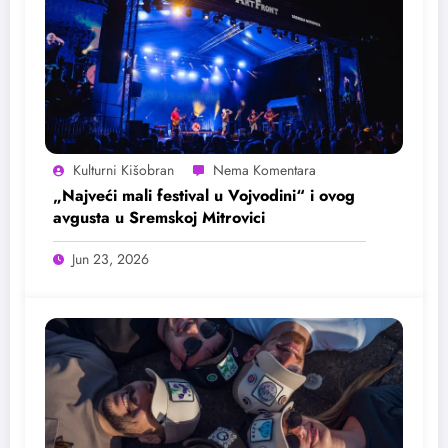
Kulturni Kišobran
„Najveći mali festival u Vojvodini“ i ovog
avgusta u Sremskoj Mitrovici
Jun 23, 2026