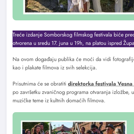
Treće izdanje Somborskog filmskog festivala biće predst
otvorena u sredu 17. juna u 19h, na platou ispred Župa
Na ovom događaju publika će moći da vidi fotografije s
kao i plakate filmova iz svih selekcija.
Prisutnima će se obratiti
direktorka festivala Vesna
po završetku zvaničnog programa otvaranja izložbe, 
muzičke teme iz kultnih domaćih filmova.