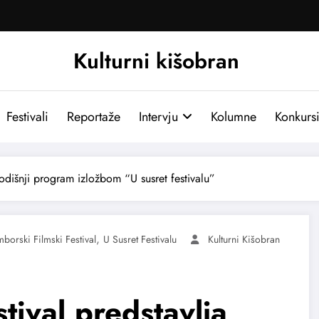
Kulturni kišobran
Festivali
Reportaže
Intervju
Kolumne
Konkurs
godišnji program izložbom “U susret festivalu”
,
borski Filmski Festival
U Susret Festivalu
Kulturni Kišobran
tival predstavlja