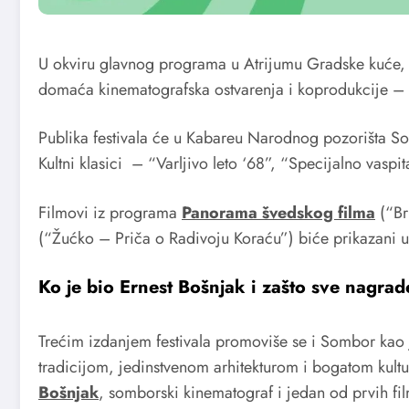
U okviru glavnog programa u Atrijumu Gradske kuće,
domaća kinematografska ostvarenja i koprodukcije – 
Publika festivala će u Kabareu Narodnog pozorišta S
Kultni klasici – “Varljivo leto ‘68”, “Specijalno vaspi
Filmovi iz programa
Panorama švedskog filma
(“Bri
(“Žućko – Priča o Radivoju Koraću”) biće prikazani u
Ko je bio Ernest Bošnjak i zašto sve nagra
Trećim izdanjem festivala promoviše se i Sombor kao 
tradicijom, jedinstvenom arhitekturom i bogatom kult
Bošnjak
, somborski kinematograf i jedan od prvih fil