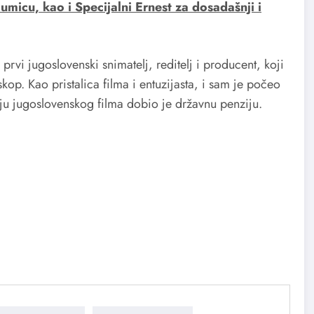
lumicu, kao i Specijalni Ernest za dosadašnji i
rvi jugoslovenski snimatelj, reditelj i producent, koji
op. Kao pristalica filma i entuzijasta, i sam je počeo
ju jugoslovenskog filma dobio je državnu penziju.