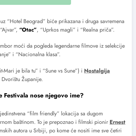
 uz “Hotel Beograd” biće prikazana i druga savremena
“Ajvar”,
“Otac”
, “Uprkos magli” i “Realna priča”.
ombor moći da pogleda legendarne filmove iz selekcije
tanje” i “Nacionalna klasa”.
t-Mari je bila tu” i “Sune vs Sune”) i
Nostalgija
 Dvorištu Županije.
de Festivala nose njegovo ime?
jedinstvena “film friendly” lokacija sa dugom
urnom baštinom. To je prepoznao i filmski pionir
Ernest
mskih autora u Srbiji, po kome će nositi ime sve četiri