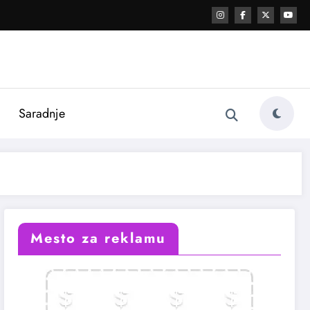
i
Saradnje
Mesto za reklamu