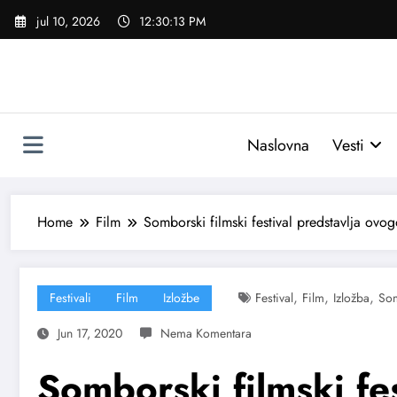
Skoči
jul 10, 2026
12:30:14 PM
na
sadržaj
Naslovna
Vesti
Home
Film
Somborski filmski festival predstavlja ovo
,
,
,
Festivali
Film
Izložbe
Festival
Film
Izložba
Som
Jun 17, 2020
Somborski filmski fes