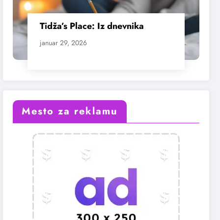
Tidža’s Place: Iz dnevnika
januar 29, 2026
Mesto za reklamu