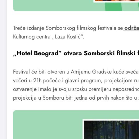
Treće izdanje Somborskog filmskog festivala se
održa
Kulturnog centra „Laza Kostić”.
„Hotel Beograd”
otvara Somborski filmski f
Festival će biti otvoren u Atrijumu Gradske kuće sveč
večeri u 21h počeće i glavni program, projekcijom r
ostvarenje imalo je svoju srpsku premijeru neposredn
projekcija u Somboru biti jedna od prvih nakon što u z