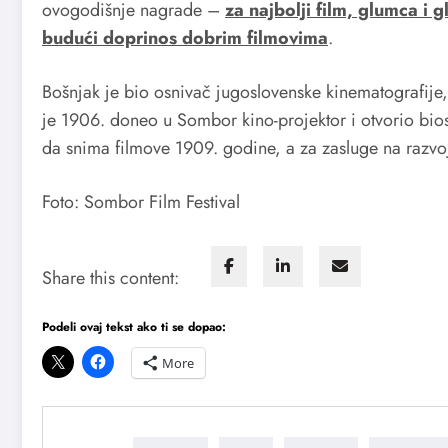
ovogodišnje nagrade –
za najbolji film, glumca i g
budući doprinos dobrim filmovima
.
Bošnjak je bio osnivač jugoslovenske kinematografije, p
je 1906. doneo u Sombor kino-projektor i otvorio biosk
da snima filmove 1909. godine, a za zasluge na razvo
Foto: Sombor Film Festival
Share this content:
Podeli ovaj tekst ako ti se dopao:
More