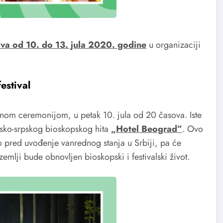
va od 10. do 13. jula 2020. godine
u organizaciji
estival
anom ceremonijom, u petak 10. jula od 20 časova. Iste
usko-srpskog bioskopskog hita
„Hotel Beograd”
. Ovo
o pred uvođenje vanrednog stanja u Srbiji, pa će
emlji bude obnovljen bioskopski i festivalski život.