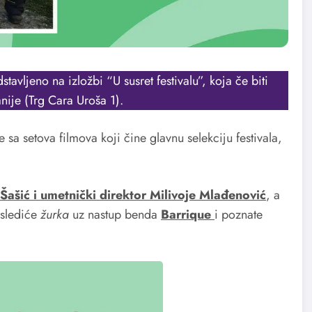
avljeno na izložbi “U susret festivalu”, koja če biti
nije (Trg Cara Uroša 1).
a setova filmova koji čine glavnu selekciju festivala,
 Šašić i umetnički direktor Milivoje Mlađenović
, a
uslediće
žurka
uz nastup benda
Barrique
i poznate