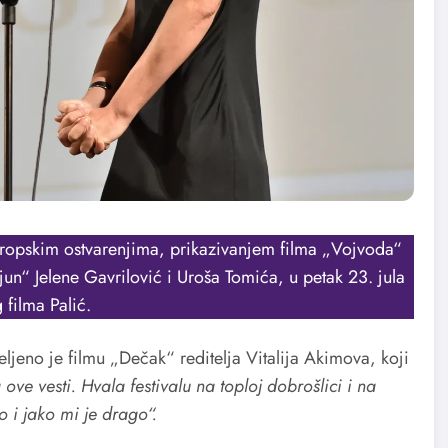
opskim ostvarenjima, prikazivanjem filma „Vojvoda“
n“ Jelene Gavrilović i Uroša Tomića, u petak 23. jula
 filma Palić.
ljeno je filmu „Dečak“ reditelja Vitalija Akimova, koji
e vesti. Hvala festivalu na toploj dobrošlici i na
 i jako mi je drago“.