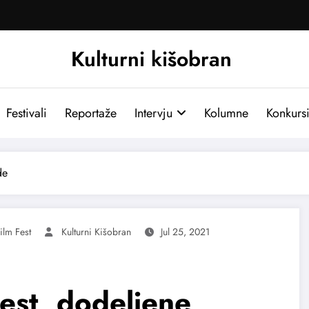
Kulturni kišobran
Festivali
Reportaže
Intervju
Kolumne
Konkurs
de
ilm Fest
Kulturni Kišobran
Jul 25, 2021
Fest, dodeljene