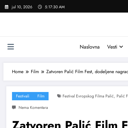
Skoči
jul 10, 2026
5:17:32 AM
na
sadržaj
Naslovna
Vesti
Home
Film
Zatvoren Palić Film Fest, dodeljene nagra
,
Festivali
Film
Festival Evropskog Filma Palić
Palić F
Zatvoren Palić Film 