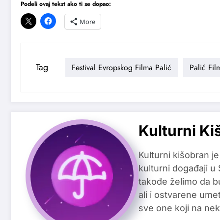
Podeli ovaj tekst ako ti se dopao:
More
Tag
Festival Evropskog Filma Palić
Palić Fil
Kulturni Ki
Kulturni kišobran je
kulturni događaji u
takođe želimo da b
ali i ostvarene ume
sve one koji na nek