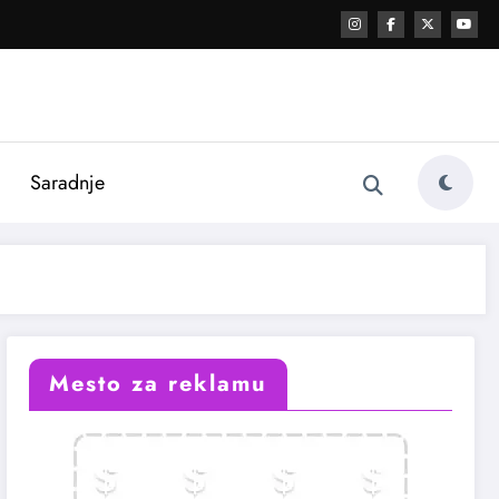
i
Saradnje
Mesto za reklamu