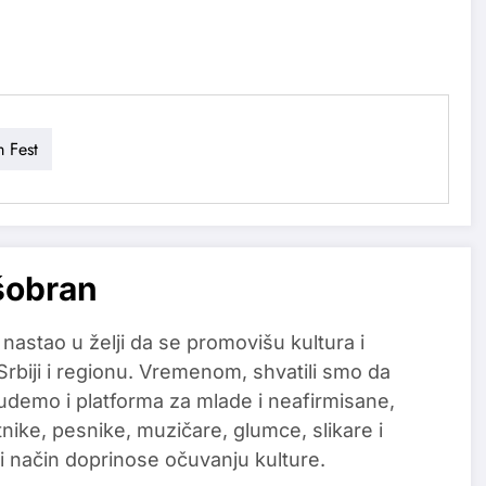
m Fest
šobran
 nastao u želji da se promovišu kultura i
 Srbiji i regionu. Vremenom, shvatili smo da
udemo i platforma za mlade i neafirmisane,
tnike, pesnike, muzičare, glumce, slikare i
i način doprinose očuvanju kulture.