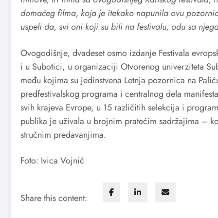
domaćeg filma, koja je itekako napunila ovu pozorni
uspeli da, svi oni koji su bili na festivalu, odu sa njeg
Ovogodišnje, dvadeset osmo izdanje Festivala evropsko
i u Subotici, u organizaciji Otvorenog univerziteta Su
među kojima su jedinstvena Letnja pozornica na Palić
predfestivalskog programa i centralnog dela manifestac
svih krajeva Evrope, u 15 različitih selekcija i prog
publika je uživala u brojnim pratećim sadržajima – 
stručnim predavanjima.
Foto: Ivica Vojnić
Share this content: