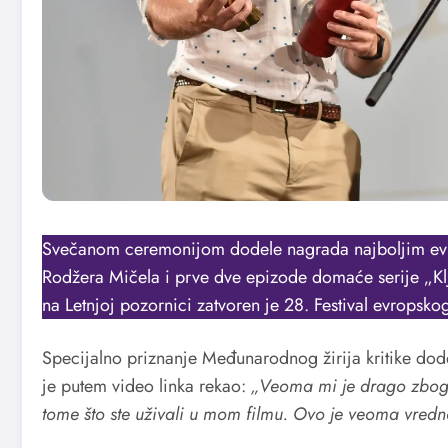
Svečanom ceremonijom dodele nagrada najboljim evr
Rodžera Mičela i prve dve epizode domaće serije „Klju
na Letnjoj pozornici zatvoren je 28. Festival evropskog
Specijalno priznanje Međunarodnog žirija kritike dode
je putem video linka rekao:
„Veoma mi je drago zbog ov
tome što ste uživali u mom filmu. Ovo je veoma vredno