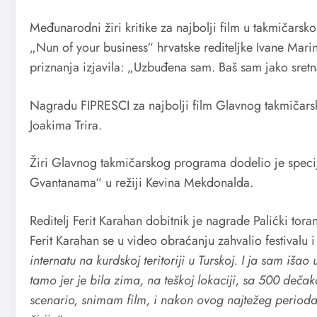
Međunarodni žiri kritike za najbolji film u takmičars
„Nun of your business“ hrvatske rediteljke Ivane Mar
priznanja izjavila: „Uzbuđena sam. Baš sam jako sretna
Nagradu FIPRESCI za najbolji film Glavnog takmičar
Joakima Trira.
Žiri Glavnog takmičarskog programa dodelio je specij
Gvantanama“ u režiji Kevina Mekdonalda.
Reditelj Ferit Karahan dobitnik je nagrade Palićki toran
Ferit Karahan se u video obraćanju zahvalio festivalu i
internatu na kurdskoj teritoriji u Turskoj. I ja sam iša
tamo jer je bila zima, na teškoj lokaciji, sa 500 dečak
scenario, snimam film, i nakon ovog najtežeg perio