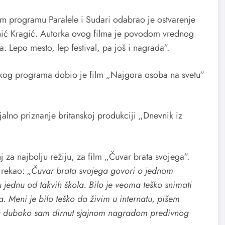
kom programu Paralele i Sudari odabrao je ostvarenje
inić Kragić. Autorka ovog filma je povodom vrednog
. Lepo mesto, lep festival, pa još i nagrada“.
skog programa dobio je film „Najgora osoba na svetu“
alno priznanje britanskoj produkciji „Dnevnik iz
j za najbolju režiju, za film „Čuvar brata svojega“.
 rekao:
„Čuvar brata svojega govori o jednom
o u jednu od takvih škola. Bilo je veoma teško snimati
a. Meni je bilo teško da živim u internatu, pišem
da duboko sam dirnut sjajnom nagradom predivnog