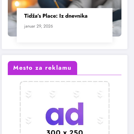
Tidža’s Place: Iz dnevnika
januar 29, 2026
Mesto za reklamu