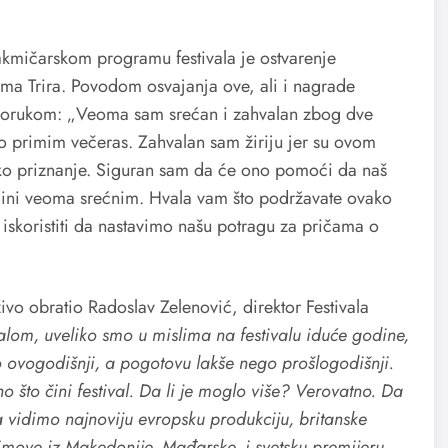
akmičarskom programu festivala je ostvarenje
ima Trira. Povodom osvajanja ove, ali i nagrade
 porukom: „Veoma sam srećan i zahvalan zbog dve
no primim večeras. Zahvalan sam žiriju jer su ovom
iko priznanje. Siguran sam da će ono pomoći da naš
e čini veoma srećnim. Hvala vam što podržavate ovako
iskoristiti da nastavimo našu potragu za pričama o
ivo obratio Radoslav Zelenović, direktor Festivala
alom, uveliko smo u mislima na festivalu iduće godine,
go ovogodišnji, a pogotovu lakše nego prošlogodišnji.
o što čini festival. Da li je moglo više? Verovatno. Da
da vidimo najnoviju evropsku produkciju, britanske
 fimove iz Makedonije, Mađarske, i svetsku premijeru