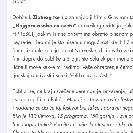
žirija“.
Dobitnik
Zlatnog tornja
za najbolji film u Glavnom t
„Najgora osoba na svetu“
norveškog reditelja Joak
FIPRESCI, Joakim Trir se prisutnima obratio pisanom
nagrade i žao mi je što nisam u mogućnosti da ih lič
filmu, iz male zemlje poput Norveške, dali ovako vel
film dopre do publike u Srbiji, što celu ekipu i men
lične filmove kakve mi radimo. Vaše ohrabrenje ćemo 
ljudskoj ranjivosti i snazi. Veliko ura iz Osla!“
Publici se, na kraju svečane ceremonije zatvaranja, už
evropskog Filma Palić:
„Mi koji se bavimo ovim festiv
i nadamo se da će taj festival biti lakše napraviti ne
Bilo je 130 filmova, 15 programa, 150 gostiju, i sve on
li je moglo bolje? Verujte mi, nije. Imali smo prilike 
filmove, tri filma sa ovogodišnjeg Kanskog festivala,