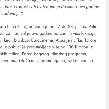
cu. Naša radost svih ovih dana je da smo i ove godine
a zadovoljni“.
g filma Palić, održano je od 17. do 23. jula na Paliću
botica. Festival je ove godine održan na više lokacija
u, kao i bioskopi Eurocinema, Abazija i Lifka. Tokom
ije publici je predstavljeno više od 130 filmova iz
ramskih celina. Pored bogatog filmskog programa,
koncertima, izložbama, promocijama, radionicama i