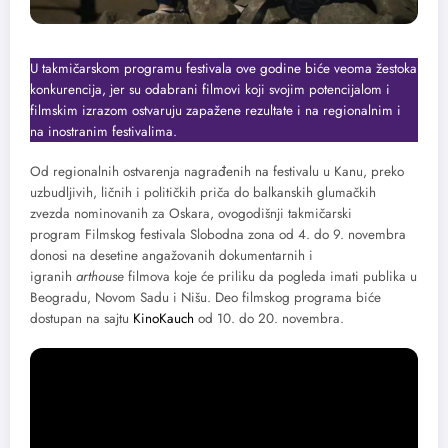
U takmičarskom programu festivala ove godine biće veoma žestoka
konkurencija, jer su odabrani filmovi koji svojim potencijalom i
filmskim izrazom ostvaruju zapažene rezultate i na regionalnim i
na inostranim festivalima.
Od regionalnih ostvarenja nagrađenih na festivalu u Kanu, preko
uzbudljivih, ličnih i političkih priča do balkanskih glumačkih
zvezda nominovanih za Oskara, ovogodišnji takmičarski
program Filmskog festivala Slobodna zona od 4. do 9. novembra
donosi na desetine angažovanih dokumentarnih i
igranih
arthouse
filmova koje će priliku da pogleda imati publika u
Beogradu, Novom Sadu i Nišu. Deo filmskog programa biće
dostupan na sajtu
KinoKauch
od 10. do 20. novembra.