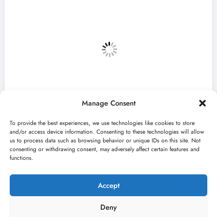
Manage Consent
To provide the best experiences, we use technologies like cookies to store
and/or access device information. Consenting to these technologies will allow
us to process data such as browsing behavior or unique IDs on this site. Not
consenting or withdrawing consent, may adversely affect certain features and
ra 13.
Počinje 33. BELEF: Pogledajte pro
functions.
festivala do sredine jula
jun 20, 2026
Kulturni kišobran
Accept
Deny