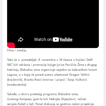
užem izbor za Evropsku filmsku nagradu sa filmom Srbenka),
Miroljub Stojanović (urednik izdavačke delatnosti u Filmskom centru
Srbije), kao i Jurica Pavičić (hrvatski romanopisac, scenarista, pisac
kratkih priča i novinar).
Prateći program
Osim bogatog filmskog programa, publiku Slobodne zone očekuju
i brojna
prateća dešavanja
, gde će imati priliku da se bliže
upoznaju i razgovaraju i sa brojnim drugim ličnostima iz sveta
filma i medija.
Tako će u ponedeljak, 8. novembra u 18 časova u knjižari Delfi
SKC biti održana i promocija knjige Jurice Pavičića
Žena s drugog
kata
koju Slobodna zona organizuje zajedno sa Izdavačkom kućom
Laguna, a u kojoj će pored autora učestvovati Dragan Velikić
(književnik), Branko Rosić (novinar i pisac) i Tanja Vučković
(moderatorka).
Takođe, u okviru pratećeg programa Slobodne zone,
čuvenog
Kompasa
, gost će biti Nebojša Slijepčević, režiser
serijala
Kolaži o laži
. Panel diskusija sa gostima nakon projekcije