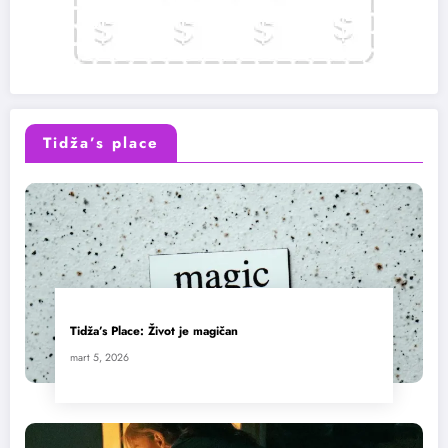
Tidža’s place
Tidža’s Place: Život je magičan
mart 5, 2026