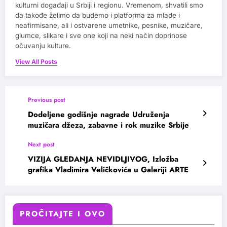
kulturni događaji u Srbiji i regionu. Vremenom, shvatili smo
da takođe želimo da budemo i platforma za mlade i
neafirmisane, ali i ostvarene umetnike, pesnike, muzičare,
glumce, slikare i sve one koji na neki način doprinose
očuvanju kulture.
View All Posts
Previous post
Dodeljene godišnje nagrade Udruženja
muzičara džeza, zabavne i rok muzike Srbije
Next post
VIZIJA GLEDANJA NEVIDLJIVOG, Izložba
grafika Vladimira Veličkovića u Galeriji ARTE
PROČITAJTE I OVO