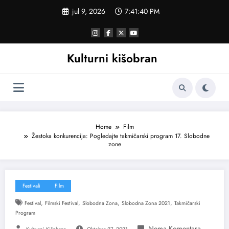
Skoči
jul 9, 2026
7:41:41 PM
na
sadržaj
Kulturni kišobran
Home
Film
Žestoka konkurencija: Pogledajte takmičarski program 17. Slobodne
zone
Festivali
Film
,
,
,
,
Festival
Filmski Festival
Slobodna Zona
Slobodna Zona 2021
Takmičarski
Program