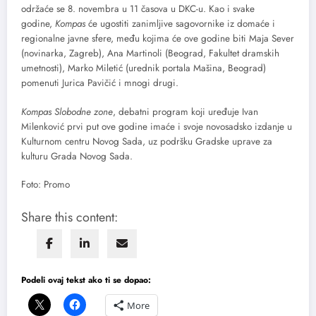
održaće se 8. novembra u 11 časova u DKC-u. Kao i svake
godine,
Kompas
će ugostiti zanimljive sagovornike iz domaće i
regionalne javne sfere, među kojima će ove godine biti Maja Sever
(novinarka, Zagreb), Ana Martinoli (Beograd, Fakultet dramskih
umetnosti), Marko Miletić (urednik portala Mašina, Beograd)
pomenuti Jurica Pavičić i mnogi drugi.
Kompas Slobodne zone
, debatni program koji uređuje Ivan
Milenković prvi put ove godine imaće i svoje novosadsko izdanje u
Kulturnom centru Novog Sada, uz podršku Gradske uprave za
kulturu Grada Novog Sada.
Foto: Promo
Share this content:
Podeli ovaj tekst ako ti se dopao:
More