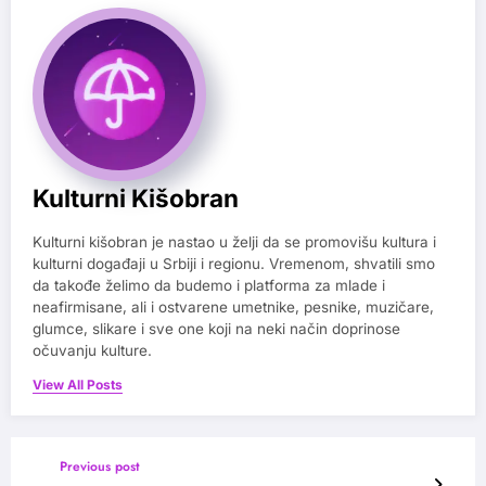
Kulturni Kišobran
Kulturni kišobran je nastao u želji da se promovišu kultura i
kulturni događaji u Srbiji i regionu. Vremenom, shvatili smo
da takođe želimo da budemo i platforma za mlade i
neafirmisane, ali i ostvarene umetnike, pesnike, muzičare,
glumce, slikare i sve one koji na neki način doprinose
očuvanju kulture.
View All Posts
Previous post