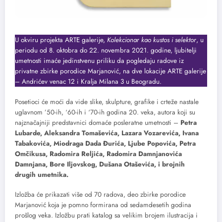
U okviru projekta ARTE galerije,
Kolekcionar kao kustos i selektor
, u
periodu od 8. oktobra do 22. novembra 2021. godine, ljubitelji
umetnosti imaće jedinstvenu priliku da pogledaju radove iz
privatne zbirke porodice Marjanović, na dve lokacije ARTE galerije
– Andrićev venac 12 i Kralja Milana 3 u Beogradu.
Posetioci će moći da vide slike, skulpture, grafike i crteže nastale
uglavnom ’50-ih, ‘60-ih i ‘70-ih godina 20. veka, autora koji su
najznačajniji predstavnici domaće posleratne umetnosti –
Petra
Lubarde, Aleksandra Tomaševića, Lazara Vozarevića, Ivana
Tabakovića, Miodraga Dada Đurića, Ljube Popovića, Petra
Omčikusa, Radomira Reljića, Radomira Damnjanovića
Damnjana, Bore Iljovskog, Dušana Otaševića, i brojnih
drugih umetnika.
Izložba će prikazati više od 70 radova, deo zbirke porodice
Marjanović koja je pomno formirana od sedamdesetih godina
prošlog veka. Izložbu prati katalog sa velikim brojem ilustracija i