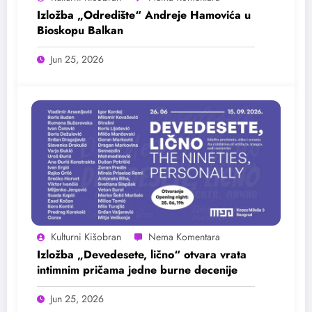
Izložba „Odredište“ Andreje Hamovića u
Bioskopu Balkan
Jun 25, 2026
Kulturni Kišobran
Izložba „Devedesete, lično“ otvara vrata
intimnim pričama jedne burne decenije
Jun 25, 2026