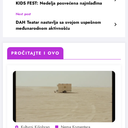
KIDS FEST: Nedelja posvećena najmlađima
Next post
DAH Teatar nastavlja sa svojom uspešnom
međunarodnom aktivnošću
PROČITAJTE I OVO
Kulturni Kišobran