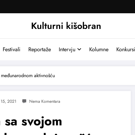
Kulturni kišobran
Festivali
Reportaže
Intervju
Kolumne
Konkurs
m međunarodnom aktivnošću
 15, 2021
a sa svojom