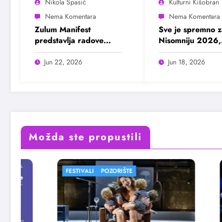
Nikola Spasić
Kulturni Kišobran
Zulum Manifest
Sve je spremno z
predstavlja radove
Nisomniju 2026,
deset finalista u
pogledajte prog
Madlenianumu
Jun 22, 2026
Jun 18, 2026
Možda ste propustili
RIŠTE
FESTIVALI