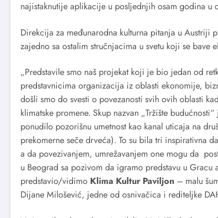
najistaknutije aplikacije u posljednjih osam godina u 
Direkcija za međunarodna kulturna pitanja u Austriji 
zajedno sa ostalim stručnjacima u svetu koji se bave 
„Predstavile smo naš projekat koji je bio jedan od retk
predstavnicima organizacija iz oblasti ekonomije, biz
došli smo do svesti o povezanosti svih ovih oblasti kad
klimatske promene. Skup nazvan „Tržište budućnosti“
ponudilo pozorišnu umetnost kao kanal uticaja na dru
prekomerne seče drveća). To su bila tri inspirativna d
a da povezivanjem, umrežavanjem one mogu da postan
u Beograd sa pozivom da igramo predstavu u Gracu a
predstavio/vidimo
Klima Kultur Paviljon
– malu šum
Dijane Milošević, jedne od osnivačica i rediteljke DA