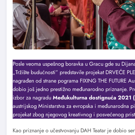
Posle veoma uspešnog boravka u Gracu gde su Dijana M
„Tržište budućnosti” predstavile projekat DRVEĆE PL
nagrađen od strane pograma FIXING THE FUTURE Austr
dobio još jedno prestižno međunarodno priznanje. Pro
izbor za nagradu
Međukulturna dostignuća 2021 (
austrijskog Ministarstva za evropska i međunarodna pi
projekat zbog njegovog kreativnog i posvećenog pris
Kao priznanje o učestvovanju DAH Teatar je dobio sertif