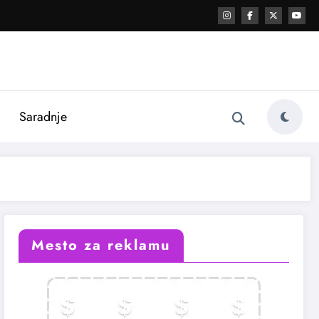
i
Saradnje
Mesto za reklamu