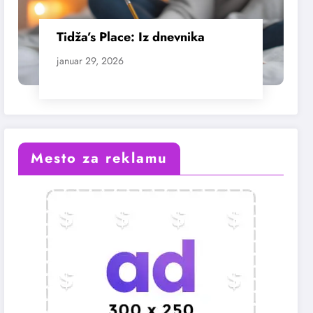
Tidža’s Place: Iz dnevnika
januar 29, 2026
Mesto za reklamu