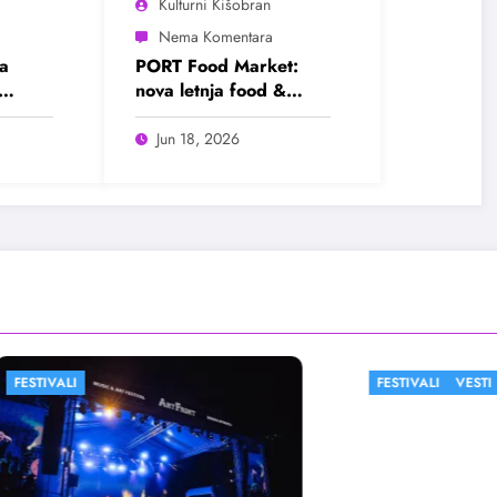
Kulturni Kišobran
a
PORT Food Market:
nova letnja food &
ram
lifestyle destinacija
Beograda
Jun 18, 2026
FESTIVALI
VESTI
FES