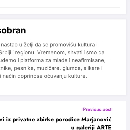
šobran
 nastao u želji da se promovišu kultura i
 Srbiji i regionu. Vremenom, shvatili smo da
udemo i platforma za mlade i neafirmisane,
tnike, pesnike, muzičare, glumce, slikare i
i način doprinose očuvanju kulture.
Previous post
vi iz privatne zbirke porodice Marjanović
u galeriji ARTE