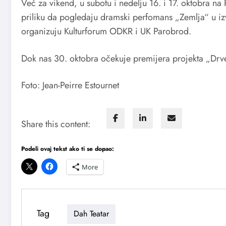
Već za vikend, u subotu i nedelju 16. i 17. oktobra na
priliku da pogledaju dramski perfomans „Zemlja“ u i
organizuju Kulturforum ODKR i UK Parobrod.
Dok nas 30. oktobra očekuje premijera projekta „Drveć
Foto: Jean-Peirre Estournet
Share this content:
Podeli ovaj tekst ako ti se dopao:
More
Tag
Dah Teatar