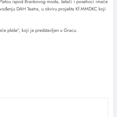
 Platou ispod Brankovog mosta, šetači i posetioci imaće
zvođenju DAH Teatra, u okviru projekta Kf.MMDKC koji
e pleše“, koji je predstavljen u Gracu.