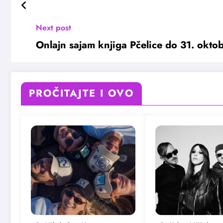
Next post
Onlajn sajam knjiga Pčelice do 31. okto
PROČITAJTE I OVO