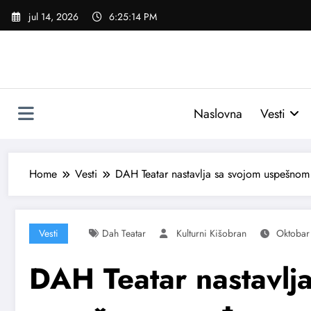
Skoči
jul 14, 2026
6:25:15 PM
na
sadržaj
Naslovna
Vesti
Home
Vesti
DAH Teatar nastavlja sa svojom uspešno
Vesti
Dah Teatar
Kulturni Kišobran
Oktobar
DAH Teatar nastavlj