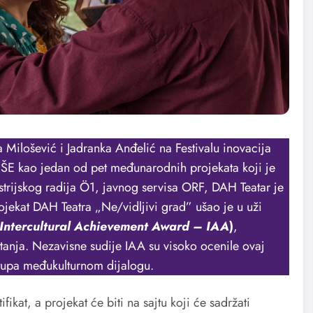
ilošević i Jadranka Anđelić na Festivalu inovacija
EŠE kao jedan od pet međunarodnih projekata koji je
ijskog radija Ö1, javnog servisa ORF, DAH Teatar je
jekat DAH Teatra „Ne/vidljivi grad” ušao je u uži
Intercultural Achievement Award – IAA
)
,
tanja. Nezavisne sudije IAA su visoko ocenile ovaj
tupa međukulturnom dijalogu.
ikat, a projekat će biti na sajtu koji će sadržati