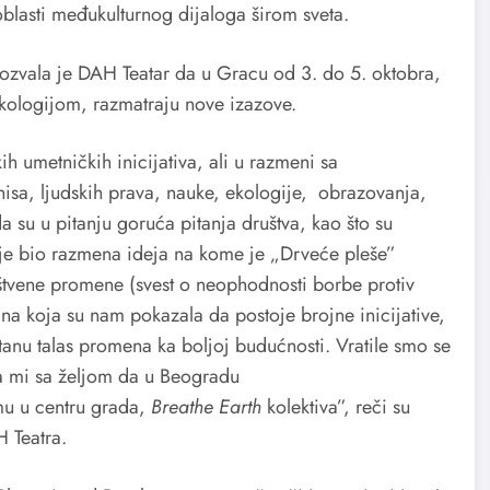
oblasti međukulturnog dijaloga širom sveta.
pozvala je DAH Teatar da u Gracu od 3. do 5. oktobra,
ekologijom, razmatraju nove izazove.
ih umetničkih inicijativa, ali u razmeni sa
nisa, ljudskih prava, nauke, ekologije, obrazovanja,
a su u pitanju goruća pitanja društva, kao što su
 je bio razmena ideja na kome je „Drveće pleše”
štvene promene (svest o neophodnosti borbe protiv
ana koja su nam pokazala da postoje brojne inicijative,
u talas promena ka boljoj budućnosti. Vratile smo se
 mi sa željom da u Beogradu
u u centru grada,
Breathe Earth
kolektiva”, reči su
H Teatra.