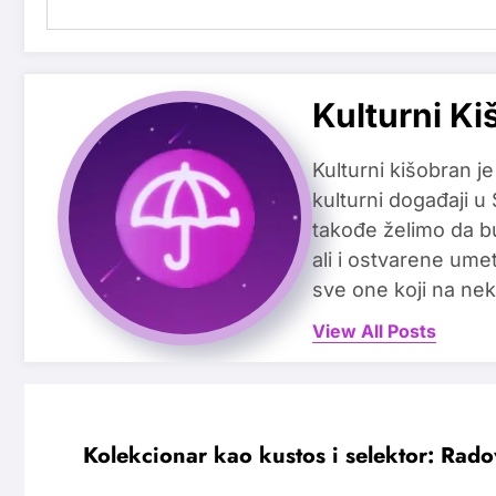
Kulturni Ki
Kulturni kišobran je
kulturni događaji u
takođe želimo da b
ali i ostvarene ume
sve one koji na nek
View All Posts
Kolekcionar kao kustos i selektor: Rado