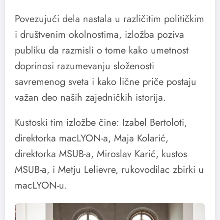
Povezujući dela nastala u različitim političkim
i društvenim okolnostima, izložba poziva
publiku da razmisli o tome kako umetnost
doprinosi razumevanju složenosti
savremenog sveta i kako lične priče postaju
važan deo naših zajedničkih istorija.
Kustoski tim izložbe čine: Izabel Bertoloti,
direktorka macLYON-a, Maja Kolarić,
direktorka MSUB-a, Miroslav Karić, kustos
MSUB-a, i Metju Lelievre, rukovodilac zbirki u
macLYON-u.