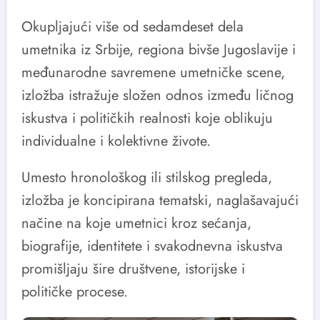
Okupljajući više od sedamdeset dela
umetnika iz Srbije, regiona bivše Jugoslavije i
međunarodne savremene umetničke scene,
izložba istražuje složen odnos između ličnog
iskustva i političkih realnosti koje oblikuju
individualne i kolektivne živote.
Umesto hronološkog ili stilskog pregleda,
izložba je koncipirana tematski, naglašavajući
načine na koje umetnici kroz sećanja,
biografije, identitete i svakodnevna iskustva
promišljaju šire društvene, istorijske i
političke procese.