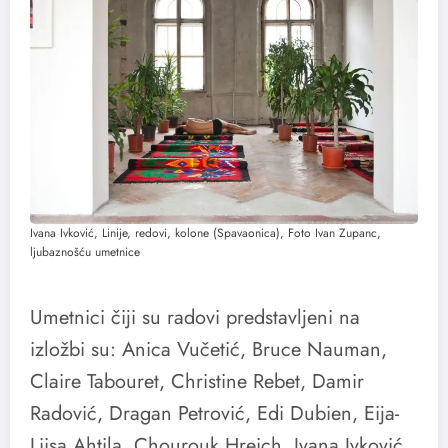
Ivana Ivković, Linije, redovi, kolone (Spavaonica), Foto Ivan Zupanc,
ljubaznošću umetnice
Umetnici čiji su radovi predstavljeni na
izložbi su: Anica Vučetić, Bruce Nauman,
Claire Tabouret, Christine Rebet, Damir
Radović, Dragan Petrović, Edi Dubien, Eija-
Liisa Ahtila, Chourouk Hreich, Ivana Ivković,