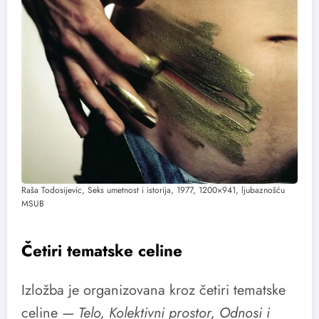
Raša Todosijevic, Seks umetnost i istorija, 1977, 1200×941, ljubaznošću
MSUB
Četiri tematske celine
Izložba je organizovana kroz četiri tematske
celine
— Telo, Kolektivni prostor, Odnosi i