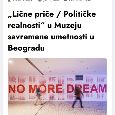
Kulturni Kišobran
Jun 10, 2026
„Lične priče / Političke
realnosti“ u Muzeju
savremene umetnosti u
Beogradu