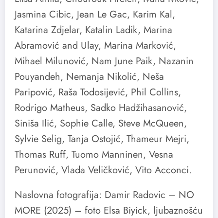
Jasmina Cibic, Jean Le Gac, Karim Kal,
Katarina Zdjelar, Katalin Ladik, Marina
Abramović and Ulay, Marina Marković,
Mihael Milunović, Nam June Paik, Nazanin
Pouyandeh, Nemanja Nikolić, Neša
Paripović, Raša Todosijević, Phil Collins,
Rodrigo Matheus, Sadko Hadžihasanović,
Siniša Ilić, Sophie Calle, Steve McQueen,
Sylvie Selig, Tanja Ostojić, Thameur Mejri,
Thomas Ruff, Tuomo Manninen, Vesna
Perunović, Vlada Veličković, Vito Acconci.
Naslovna fotografija: Damir Radovic – NO
MORE (2025) – foto Elsa Biyick, ljubaznošću