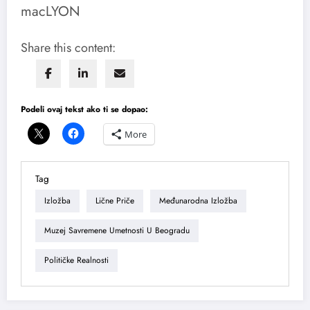
macLYON
Share this content:
Podeli ovaj tekst ako ti se dopao:
More
Tag
Izložba
Lične Priče
Međunarodna Izložba
Muzej Savremene Umetnosti U Beogradu
Političke Realnosti