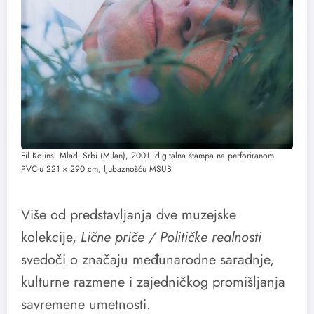
Fil Kolins, Mladi Srbi (Milan), 2001. digitalna štampa na perforiranom
PVC-u 221 × 290 cm, ljubaznošću MSUB
Više od predstavljanja dve muzejske
kolekcije,
Lične priče / Političke realnosti
svedoči o značaju međunarodne saradnje,
kulturne razmene i zajedničkog promišljanja
savremene umetnosti.