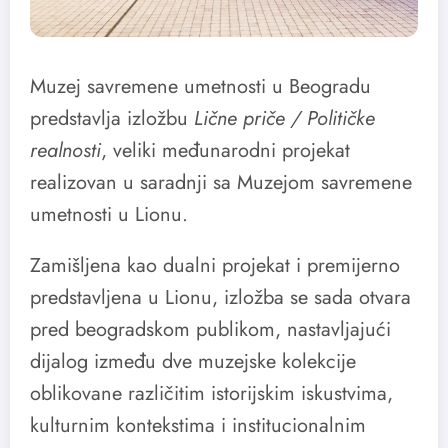
Muzej savremene umetnosti u Beogradu
predstavlja izložbu
Lične priče / Političke
realnosti
, veliki međunarodni projekat
realizovan u saradnji sa Muzejom savremene
umetnosti u Lionu.
Zamišljena kao dualni projekat i premijerno
predstavljena u Lionu, izložba se sada otvara
pred beogradskom publikom, nastavljajući
dijalog između dve muzejske kolekcije
oblikovane različitim istorijskim iskustvima,
kulturnim kontekstima i institucionalnim