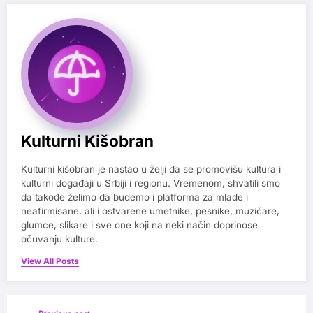
Kulturni Kišobran
Kulturni kišobran je nastao u želji da se promovišu kultura i
kulturni događaji u Srbiji i regionu. Vremenom, shvatili smo
da takođe želimo da budemo i platforma za mlade i
neafirmisane, ali i ostvarene umetnike, pesnike, muzičare,
glumce, slikare i sve one koji na neki način doprinose
očuvanju kulture.
View All Posts