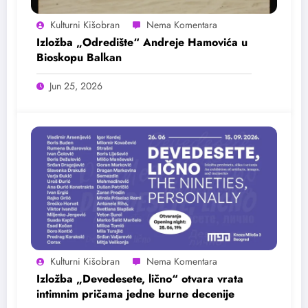
Kulturni Kišobran
Izložba „Odredište“ Andreje Hamovića u
Bioskopu Balkan
Jun 25, 2026
Kulturni Kišobran
Izložba „Devedesete, lično“ otvara vrata
intimnim pričama jedne burne decenije