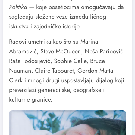
Politika
— koje posetiocima omogućavaju da
sagledaju složene veze između ličnog
iskustva i zajedničke istorije.
Radovi umetnika kao što su Marina
Abramović, Steve McQueen, Neša Paripović,
Raša Todosijević, Sophie Calle, Bruce
Nauman, Claire Tabouret, Gordon Matta-
Clark i mnogi drugi uspostavljaju dijalog koji
prevazilazi generacijske, geografske i
kulturne granice.