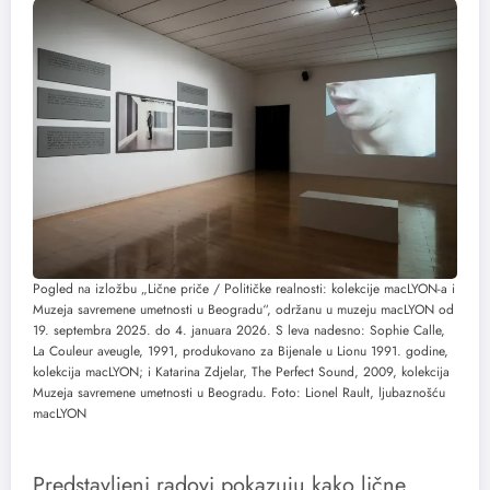
Pogled na izložbu „Lične priče / Političke realnosti: kolekcije macLYON-a i
Muzeja savremene umetnosti u Beogradu“, održanu u muzeju macLYON od
19. septembra 2025. do 4. januara 2026. S leva nadesno: Sophie Calle,
La Couleur aveugle, 1991, produkovano za Bijenale u Lionu 1991. godine,
kolekcija macLYON; i Katarina Zdjelar, The Perfect Sound, 2009, kolekcija
Muzeja savremene umetnosti u Beogradu. Foto: Lionel Rault, ljubaznošću
macLYON
Predstavljeni radovi pokazuju kako lične