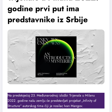
godine prvi put ima
predstavnike iz Srbije
Na predstojećoj 23. Međunarodnoj izložbi Trijenala u Milanu
2022. godine našu zemlju će predstavljati projekat „Infinity of
Structure“ autorskog tima čiji je nosilac Ivan Mangov.