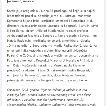
Jovanović, muzičar.
Komisija je pregledala ukupno 36 predloga, od kojih su u najuži
izbor ušla tri projekta. Komisija je radila u sastavu, imenovana
Komesarka Biljana Jotić, istoričarka umetnosti i kustoskinja, v. d.
direktora Muzeja primenjene umetnosti u Beogradu, i Stručni savet
čiji su članovi dr um. Milorad Mladenović, redovni profesor
Arhitektonskog fakulteta u Beogradu, kao predsednik Saveta, i msr
Nataša Radojević, istoričarka umetnosti, umetnička direktorka
„Drina galerije“ u Beogradu; msr Marija Radisavčević, istoričarka
umetnosti i viša kustoskinja u Umetničkoj galeriji „Nadežda
Petrović” u Čačku; dr um. Anđela Mujčić, umetnica, docentkinja na
Fakultetu umetnosti u Kosovskoj Mitrovici Univerzita u Prištini; dr
um. Dejan Vračarević, saradnik u Muzeju nauke i tehnike,
predavač na Akademiji tehničkih strukovnih studija Beograd; mr
um. Jovanka Stanojević, umetnica, docentkinja na Fakultetu
primenjenih umetnosti u Beogradu, navodi se u saopštenju.
Osnovano 1923. godine, Trijenale Milano je vodeća kulturna
institucija koja „prenosi složenost savremenog sveta“ kroz dizajn,
arhitekturu i vizuelnu, scensku i performans. Naredna ,23.
Međunarodna izložba, „Unknown Unknowns“, biće otvorena u maju