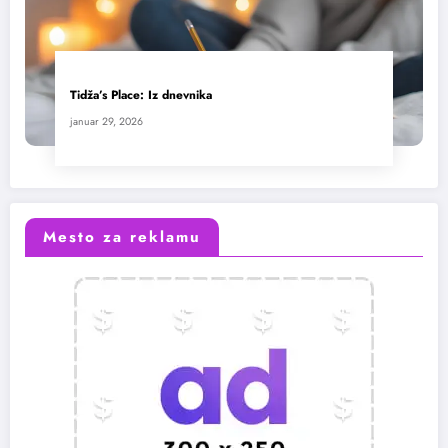
Tidža’s Place: Iz dnevnika
januar 29, 2026
Mesto za reklamu