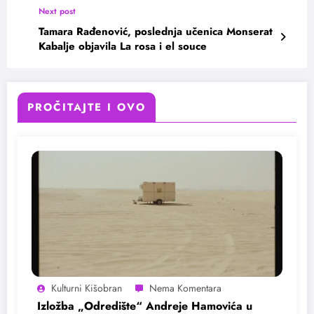
Next post
Tamara Rađenović, poslednja učenica Monserat
Kabalje objavila La rosa i el souce
PROČITAJTE I OVO
Kulturni Kišobran
Izložba „Odredište“ Andreje Hamovića u