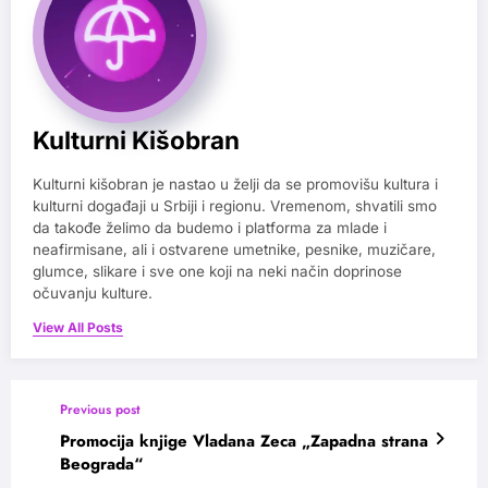
Kulturni Kišobran
Kulturni kišobran je nastao u želji da se promovišu kultura i
kulturni događaji u Srbiji i regionu. Vremenom, shvatili smo
da takođe želimo da budemo i platforma za mlade i
neafirmisane, ali i ostvarene umetnike, pesnike, muzičare,
glumce, slikare i sve one koji na neki način doprinose
očuvanju kulture.
View All Posts
Previous post
Promocija knjige Vladana Zeca „Zapadna strana
Beograda“