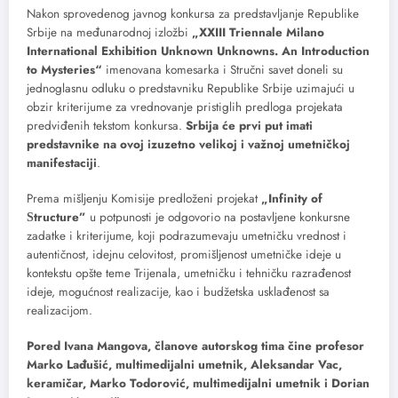
Nakon sprovedenog javnog konkursa za predstavljanje Republike
Srbije na međunarodnoj izložbi
„XXIII Triennale Milano
International Exhibition Unknown Unknowns. An Introduction
to Mysteries“
imenovana komesarka i Stručni savet doneli su
jednoglasnu odluku o predstavniku Republike Srbije uzimajući u
obzir kriterijume za vrednovanje pristiglih predloga projekata
predviđenih tekstom konkursa.
Srbija će prvi put imati
predstavnike na ovoj izuzetno velikoj i važnoj umetničkoj
manifestaciji
.
Prema mišljenju Komisije predloženi projekat
„Infinity of
Ѕ
tructure”
u potpunosti je odgovorio na postavljene konkursne
zadatke i kriterijume, koji podrazumevaju umetničku vrednost i
autentičnost, idejnu celovitost, promišljenost umetničke ideje u
kontekstu opšte teme Trijenala, umetničku i tehničku razrađenost
ideje, mogućnost realizacije, kao i budžetska usklađenost sa
realizacijom.
Pored Ivana Mangova, članove autorskog tima čine profesor
Marko Lađušić, multimedijalni umetnik, Aleksandar Vac,
keramičar, Marko Todorović, multimedijalni umetnik i Dorian