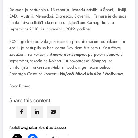
Do sada je nastupala u 13 zemalja, između ostalih, u Španiji, Italiji,
SAD, Austriji, Nemačkoj, Engleskoj, Sloveniji… Tamara je do sada
imala i dva solistička koncerta u njujorškom Karnegi holu, u
septembru 2018. i u novembru 2019. godine.
2021. godine održala je koncerte i pred domaćom publikom – u
aprilu je nastupila sa baritonom Davidom Bižićem u Kolarčevoj
zadužbini na koncertu
Amore per sempre
, pa potom ponovo u
septembru, takođe na Kolarcu i u novosadskoj Sinagogi sa
Simfonijskim orkestrom Makris i pod dirigentskom palicom
Predraga Goste na koncertu
Najveći hitovi klasike i Holivuda
.
Foto: Promo
Share this content:
Podeli ovaj tekst ako ti se dopao: