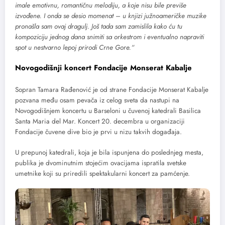
imale emotivnu, romantičnu melodiju, a koje nisu bile previše
izvođene. I onda se desio momenat – u knjizi južnoameričke muzike
pronašla sam ovaj dragulj. Još tada sam zamislila kako ću tu
kompoziciju jednog dana snimiti sa orkestrom i eventualno napraviti
spot u nestvarno lepoj prirodi Crne Gore.“
Novogodišnji koncert Fondacije Monserat Kabalje
Sopran Tamara Rađenović je od strane Fondacije Monserat Kabalje
pozvana među osam pevača iz celog sveta da nastupi na
Novogodišnjem koncertu u Barseloni u čuvenoj katedrali Basilica
Santa Maria del Mar. Koncert 20. decembra u organizaciji
Fondacije čuvene dive bio je prvi u nizu takvih događaja.
U prepunoj katedrali, koja je bila ispunjena do poslednjeg mesta,
publika je dvominutnim stojećim ovacijama ispratila svetske
umetnike koji su priredili spektakularni koncert za pamćenje.