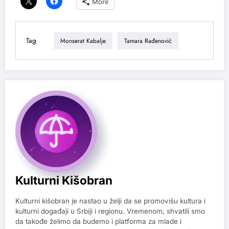
More
Tag
Monserat Kabalje
Tamara Rađenović
Kulturni Kišobran
Kulturni kišobran je nastao u želji da se promovišu kultura i
kulturni događaji u Srbiji i regionu. Vremenom, shvatili smo
da takođe želimo da budemo i platforma za mlade i