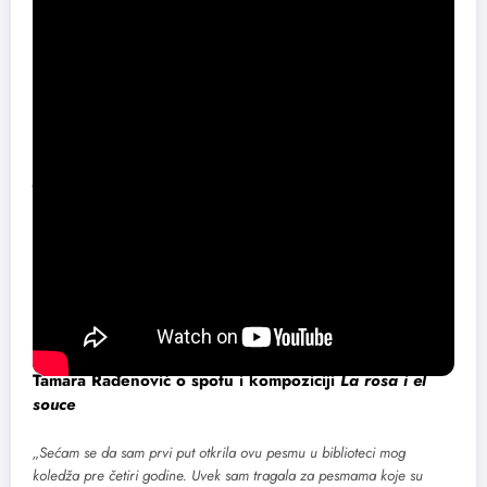
Predraga Goste.
Spot je snimljen krajem leta na dve lokacije: Tvrđavi u Starom Baru,
kao i, publici do sada nepoznatoj lokaciji nestvarne lepote, u blizini
Nikšića.
Reditelj spota je Dejan Senić sa timom Stone Production, aranžman
je uradio Bojan Mladenović, snimatelj zvuka Miloš Marinković,
producent zvuka Marko Kovač.
Eksluzivni potpis na reviziju
zvuka stavlja Karlos Kabalje, rođeni brat Monserat Kabalje.
Kao što je poznato Tamara Rađenović je završila Kraljevski muzički
koledž u Londonu. Poslednja je učenica Monserat Kabalje, a posle
smrti velike dive saradnja i konekcija sa porodicom Kabalje je
nastavljena.
Tamara Rađenović o spotu i kompoziciji
La rosa i el
souce
„Sećam se da sam prvi put otkrila ovu pesmu u biblioteci mog
koledža pre četiri godine. Uvek sam tragala za pesmama koje su