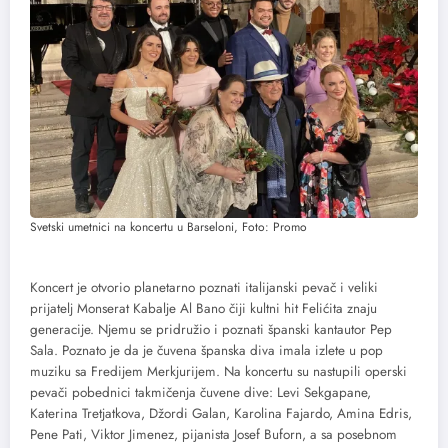
Svetski umetnici na koncertu u Barseloni, Foto: Promo
Koncert je otvorio planetarno poznati italijanski pevač i veliki
prijatelj Monserat Kabalje Al Bano čiji kultni hit Felićita znaju
generacije. Njemu se pridružio i poznati španski kantautor Pep
Sala. Poznato je da je čuvena španska diva imala izlete u pop
muziku sa Fredijem Merkjurijem. Na koncertu su nastupili operski
pevači pobednici takmičenja čuvene dive: Levi Sekgapane,
Katerina Tretjatkova, Džordi Galan, Karolina Fajardo, Amina Edris,
Pene Pati, Viktor Jimenez, pijanista Josef Buforn, a sa posebnom