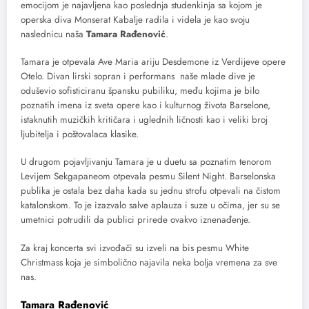
emocijom je najavljena kao poslednja studenkinja sa kojom je
operska diva Monserat Kabalje radila i videla je kao svoju
naslednicu naša
Tamara Rađenović
.
Tamara je otpevala Ave Maria ariju Desdemone iz Verdijeve opere
Otelo. Divan lirski sopran i performans naše mlade dive je
oduševio sofisticiranu špansku pubiliku, među kojima je bilo
poznatih imena iz sveta opere kao i kulturnog života Barselone,
istaknutih muzičkih kritičara i uglednih ličnosti kao i veliki broj
ljubitelja i poštovalaca klasike.
U drugom pojavljivanju Tamara je u duetu sa poznatim tenorom
Levijem Sekgapaneom otpevala pesmu Silent Night. Barselonska
publika je ostala bez daha kada su jednu strofu otpevali na čistom
katalonskom. To je izazvalo salve aplauza i suze u očima, jer su se
umetnici potrudili da publici prirede ovakvo iznenađenje.
Za kraj koncerta svi izvođači su izveli na bis pesmu White
Christmass koja je simbolično najavila neka bolja vremena za sve
nas.
Tamara Rađenović