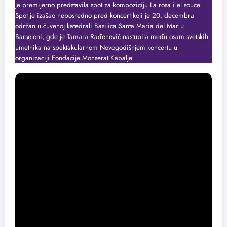
je premijerno predstavila spot za kompoziciju La rosa i el souce.
Spot je izašao neposredno pred koncert koji je 20. decembra
održan u čuvenoj katedrali Basilica Santa Maria del Mar u
Barseloni, gde je Tamara Rađenović nastupila među osam svetskih
umetnika na spektakularnom Novogodišnjem koncertu u
organizaciji Fondacije Monserat Kabalje.
Pred publikom je kompozicija Carlosa Guastavina koja predstavlja
biser južnoameričke muzike, a svoju punu lepotu zaokružuje
visinama i dubinama Tamarinog lirskog soprana, uz pratnju
Simfonijskog orkestra Makris i pod dirigentskom palicom maestra