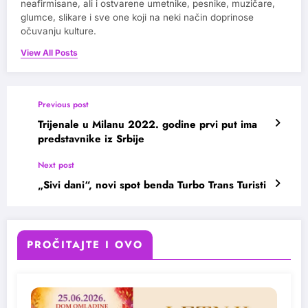
neafirmisane, ali i ostvarene umetnike, pesnike, muzičare,
glumce, slikare i sve one koji na neki način doprinose
očuvanju kulture.
View All Posts
Previous post
Trijenale u Milanu 2022. godine prvi put ima
predstavnike iz Srbije
Next post
„Sivi dani“, novi spot benda Turbo Trans Turisti
PROČITAJTE I OVO