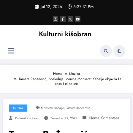
Skoči
jul 12, 2026
6:27:32 PM
na
sadržaj
Kulturni kišobran
Home
Muzika
Tamara Rađenović, poslednja učenica Monserat Kabalje objavila La
rosa i el souce
,
Muzika
Monserat Kabalje
Tamara Rađenović
Kulturni Kišobran
Decembar 22, 2021