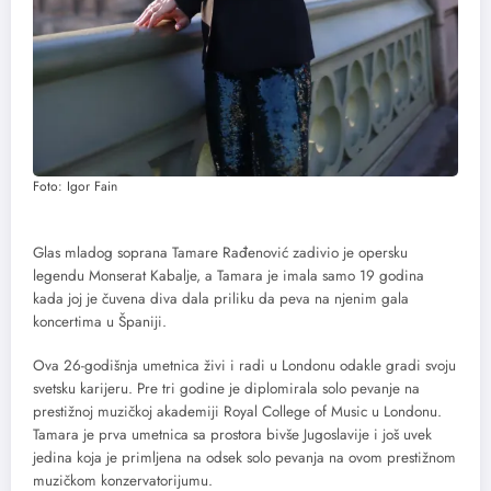
Foto: Igor Fain
Glas mladog soprana Tamare Rađenović zadivio je opersku
legendu Monserat Kabalje, a Tamara je imala samo 19 godina
kada joj je čuvena diva dala priliku da peva na njenim gala
koncertima u Španiji.
Ova 26-godišnja umetnica živi i radi u Londonu odakle gradi svoju
svetsku karijeru. Pre tri godine je diplomirala solo pevanje na
prestižnoj muzičkoj akademiji Royal College of Music u Londonu.
Tamara je prva umetnica sa prostora bivše Jugoslavije i još uvek
jedina koja je primljena na odsek solo pevanja na ovom prestižnom
muzičkom konzervatorijumu.