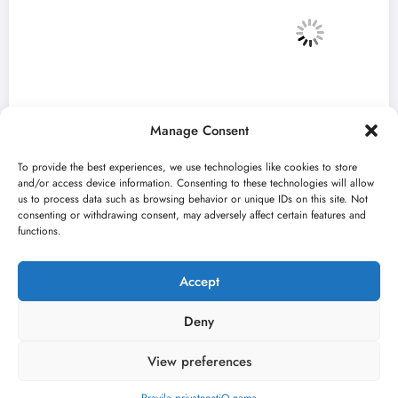
Manage Consent
To provide the best experiences, we use technologies like cookies to store
and/or access device information. Consenting to these technologies will allow
us to process data such as browsing behavior or unique IDs on this site. Not
consenting or withdrawing consent, may adversely affect certain features and
„Najveći mali festival u Vojvodini“ i ovog
functions.
avgusta u Sremskoj Mitrovici
jun 23, 2026
Kulturni kišobran
Accept
Deny
View preferences
O nama
Uslovi
Kontakt
2026
Kulturni kišobran
| Powered By
SpiceThemes