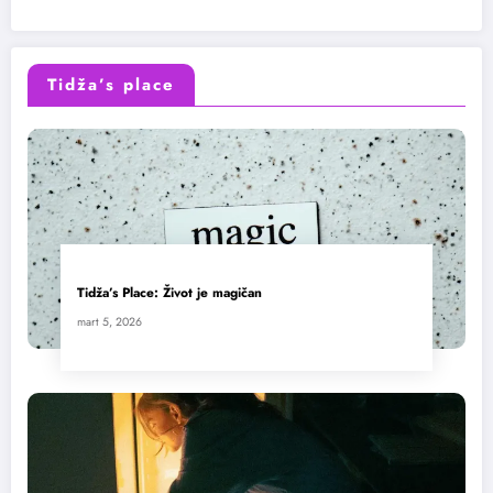
Tidža’s place
Tidža’s Place: Život je magičan
mart 5, 2026