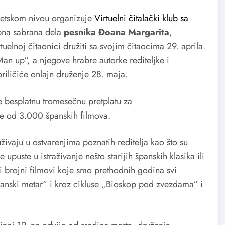
svetskom nivou organizuje
Virtuelni čitalački klub sa
upna sabrana dela
pesnika Đoana Margarita
,
tuelnoj čitaonici družiti sa svojim čitaocima 29. aprila.
n up“, a njegove hrabre autorke rediteljke i
iličiće onlajn druženje 28. maja.
e besplatnu tromesečnu pretplatu za
še od 3.000 španskih filmova.
uživaju u ostvarenjima poznatih reditelja kao što su
uste u istraživanje nešto starijih španskih klasika ili
i brojni filmovi koje smo prethodnih godina svi
anski metar“ i kroz cikluse „Bioskop pod zvezdama“ i