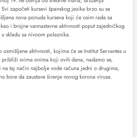
binoj 19. ne odvija od sredine marta, druženja
. Svi započeti kursevi španskog jezika brzo su se
smišljena nova ponuda kurseva koji će osim rada sa
 kao i brojne vannastavne aktivnosti poput zajedničkog
u, u skladu sa nivoom polaznika.
 osmišljene aktivnosti, kojima će se Institut Servantes u
re približi svima onima koji ovih dana, nadamo se,
a i na taj način najbolje vode računa jedni o drugima,
o bore da zaustave širenje novog korona virusa.