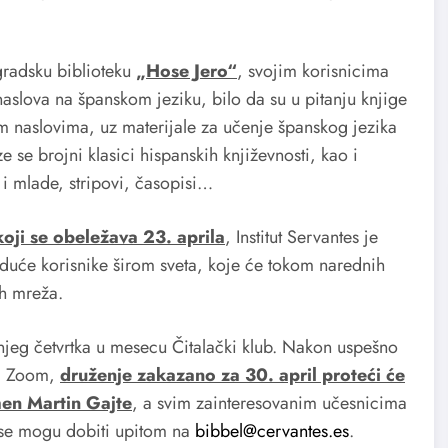
ogradsku biblioteku
„Hose Jero“
, svojim korisnicima
naslova na španskom jeziku, bilo da su u pitanju knjige
m naslovima, uz materijale za učenje španskog jezika
se brojni klasici hispanskih književnosti, kao i
 i mlade, stripovi, časopisi…
oji se obeležava 23. aprila
, Institut Servantes je
uduće korisnike širom sveta, koje će tokom narednih
ih mreža.
njeg četvrtka u mesecu Čitalački klub. Nakon uspešno
mi Zoom,
druženje zakazano za 30. april proteći će
en Martin Gajte
, a svim zainteresovanim učesnicima
i se mogu dobiti upitom na
bibbel@cervantes.es
.