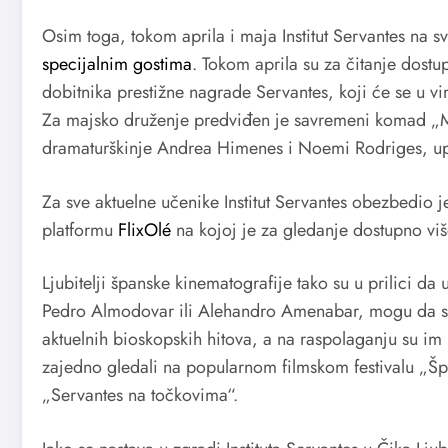
Osim toga, tokom aprila i maja Institut Servantes na 
specijalnim gostima
. Tokom aprila su za čitanje dost
dobitnika prestižne nagrade Servantes, koji će se u vir
Za majsko druženje predviđen je savremeni komad „Ma
dramaturškinje Andrea Himenes i Noemi Rodriges, upr
Za sve aktuelne učenike Institut Servantes obezbedio j
platformu
FlixOlé
na kojoj je za gledanje dostupno vi
Ljubitelji španske kinematografije tako su u prilici da 
Pedro Almodovar ili Alehandro Amenabar, mogu da se up
aktuelnih bioskopskih hitova, a na raspolaganju su im 
zajedno gledali na popularnom filmskom festivalu „Šp
„Servantes na točkovima“.