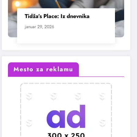
Tidža’s Place: Iz dnevnika
januar 29, 2026
Mesto za reklamu