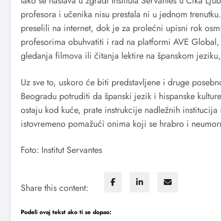
Iako se nastava u zgradi Instituta Servantes u Čika Lju
profesora i učenika nisu prestala ni u jednom trenutku
preselili na internet, dok je za prolećni upisni rok o
profesorima obuhvatiti i rad na platformi AVE Global,
gledanja filmova ili čitanja lektire na španskom jezik
Uz sve to, uskoro će biti predstavljene i druge posebno
Beogradu potruditi da španski jezik i hispanske kultu
ostaju kod kuće, prate instrukcije nadležnih institucij
istovremeno pomažući onima koji se hrabro i neumorn
Foto: Institut Servantes
Share this content:
Podeli ovaj tekst ako ti se dopao: