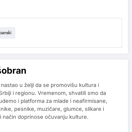
panski
šobran
 nastao u želji da se promovišu kultura i
 Srbiji i regionu. Vremenom, shvatili smo da
udemo i platforma za mlade i neafirmisane,
tnike, pesnike, muzičare, glumce, slikare i
i način doprinose očuvanju kulture.