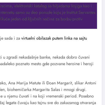
piscima, elektronski katalog sa hiljadama knjiga kao i
 internetu samo su deo ponude koju je Institut Servantes
 kuće jedan od ključnih načina za borbu protiv
je sada i za
virtuelni obilazak putem linka na sajtu
azi u zgradi nekadašnje banke, nekada dobro čuvani
nadaleko poznato mesto gde pozvane heroine i heroji
ko, Ana Marija Matute ili Đoan Margarit, slikar Antoni
elen, biohemičarka Margarita Salas i mnogi drugi.
 će u njemu čuvati i na koji vremenski period. Posebno
držaj legata čuvaju kao tajnu sve do zakazanog otvaranja