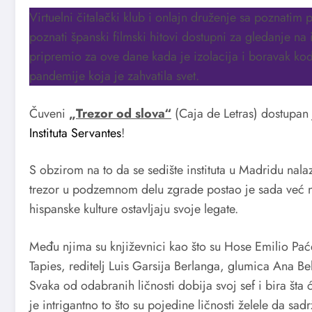
Virtuelni čitalački klub i onlajn druženje sa poznatim 
poznati španski filmski hitovi dostupni za gledanje na
pripremio za ove dane kada je izolacija i boravak kod
pandemije koja je zahvatila svet.
Čuveni
„Trezor od slova“
(Caja de Letras) dostupan 
Instituta Servantes
!
S obzirom na to da se sedište instituta u Madridu nal
trezor u podzemnom delu zgrade postao je sada već 
hispanske kulture ostavljaju svoje legate.
Među njima su književnici kao što su Hose Emilio Paće
Tapies, reditelj Luis Garsija Berlanga, glumica Ana B
Svaka od odabranih ličnosti dobija svoj sef i bira šta
je intrigantno to što su pojedine ličnosti želele da sa