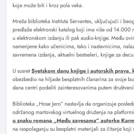
koje može biti i kroz pola veka.
Mreža biblioteka Instituta Servantes, uključujući i be
predlaže elektronski katalog koji ima više od 14.000 
u elektronskom izdanju ili pak audio-knjige. Među ovi
namenjene kako učenicima, tako i nastavnicima, nalaze 
savremena izdanja, aktuelni bestseleri, knjige za decu
U susret
Svetskom danu knjige i autorskih prava, k
obezbedio na hiljade besplatnih članarina za svoje b
dana centri podeliti zainteresovanima putem društven
Biblioteka „Hose Jero“ nastavlja da organizuje posled
održanog martovskog virtuelnog druženja na platfor
u znaku romana „Među zavesama“ autorke Karm
na raspolaganju su besplatni materijali za čitanje koj