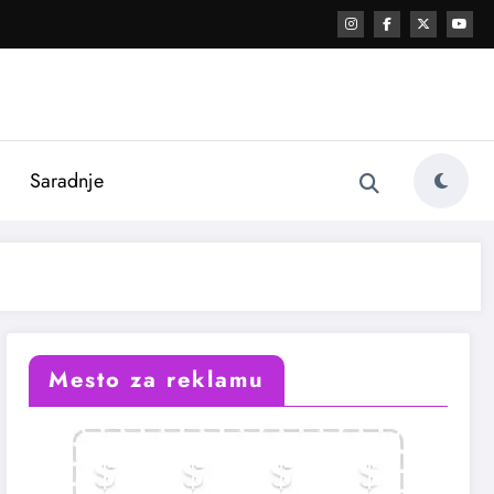
i
Saradnje
Mesto za reklamu