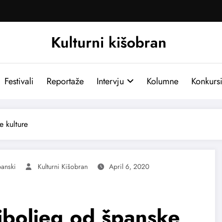
Kulturni kišobran
Festivali
Reportaže
Intervju
Kolumne
Konkurs
e kulture
anski
Kulturni Kišobran
April 6, 2020
jboljeg od španske