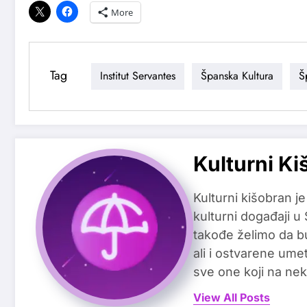
More
Tag
Institut Servantes
Španska Kultura
Š
Kulturni Ki
Kulturni kišobran je
kulturni događaji u
takođe želimo da b
ali i ostvarene ume
sve one koji na nek
View All Posts