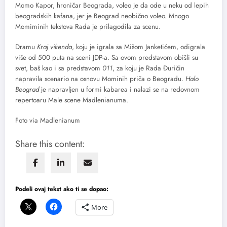
Momo Kapor, hroničar Beograda, voleo je da ode u neku od lepih
beogradskih kafana, jer je Beograd neobično voleo. Mnogo
Momiminih tekstova Rada je prilagodila za scenu.
Dramu
Kraj vikenda
, koju je igrala sa Mišom Janketićem, odigrala
više od 500 puta na sceni JDP-a. Sa ovom predstavom obišli su
svet, baš kao i sa predstavom
011
, za koju je Rada Đuričin
napravila scenario na osnovu Mominih priča o Beogradu.
Halo
Beograd
je napravljen u formi kabarea i nalazi se na redovnom
repertoaru Male scene Madlenianuma.
Foto via Madlenianum
Share this content:
Podeli ovaj tekst ako ti se dopao:
More