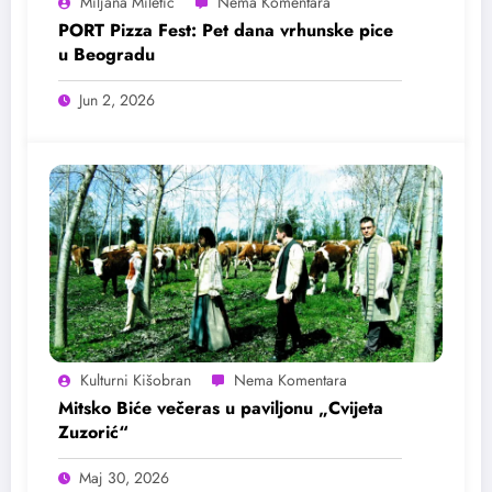
Miljana Miletic
PORT Pizza Fest: Pet dana vrhunske pice
u Beogradu
Jun 2, 2026
Kulturni Kišobran
Mitsko Biće večeras u paviljonu „Cvijeta
Zuzorić“
Maj 30, 2026