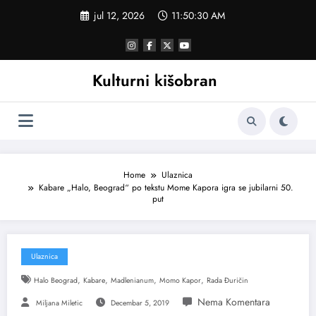
Skoči
jul 12, 2026
11:50:30 AM
na
sadržaj
Kulturni kišobran
Home
Ulaznica
Kabare „Halo, Beograd“ po tekstu Mome Kapora igra se jubilarni 50.
put
Ulaznica
,
,
,
,
Halo Beograd
Kabare
Madlenianum
Momo Kapor
Rada Đuričin
Miljana Miletic
Decembar 5, 2019