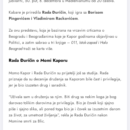
jubilarni, 50. put, 8. decembra u Madlenianumu od 20 časova.
Kabare je priredila
Rada Đuričin
, koji igra sa
Borisom
Pingovićem i Vladimirom Rackovićem
.
Za ovu predstavu, koja je bazirana na vrcavim crticama o
Beogradu i Beograđanima koje je Kapor godinama objavljivao u
Politici, a zatim sabrao u tri knjige –
011, Istok-zapad i Halo
Beograd
traži se karta više.
Rada Đuričin o Momi Kaporu
Momo Kapor i Rada Đuričin su prijatelji još sa studija. Rada
priznaje da su decenije druženja sa Kaporom bile čast i privilegija,
jer je bio izuzetan drug i saradnik.
“Uživala sam u druženju sa njim. Biti drug sa nekim koga je bog
darovao tolikim darovima je privilegija. Bio je čovek koji sjajno
piše i sjajno slika, ali pored toga bio je i čovek sa izuzetnim darom
za život, za umetnost življenja”, rekla je Rada Đuričin nakon
Momine smrti za Blic.