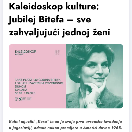
Kaleidoskop kulture:
Jubilej Bitefa – sve
zahvaljujući jednoj ženi
Kultni mjuzikl „Kosa“ imao je svoje prvo evropsko izvođenje
u Jugoslaviji, odmah nakon premijere u Americi davne 1968.