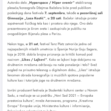
Autorsko delo „
Hyperspace / Hiper svemir“
etabliranog
plesača/koreografa Džejmsa Bačelora biće pred publikom
poslednjeg dana festivala
7. septembra
, takođe
u pozorišnoj sali
Gimnazije „Laza Kostić“
,
u 20 sati
. Bačelor istražuje prostor
sopstvenosti fizičkog tela kao i prostora oko njega. Ovo delo
prezentovano je širom sveta i zaokupiralo je publiku na
ovogodišnjem Bijenalu plesa u Parizu.
Nakon toga,
u 21 sat
, festival Tanz Platz zatvoriće jedna od
najzapaženijih mladih umetnica iz Španije Nurija Guju Sagara,
koja je 2018. dobila brojna priznanja za kritički komad pod
nazivom „
Likes / Lajkovi“
. Kako se lajkovi koje dobijamo na
društvenim mrežama održavaju na naše ponašanje i telo? Svež
pogled na prisustvo telesnog u digitalnom dobu, „Likes“ istražuje
fenomen obrada koreografija iz muzičkih spotova popularne
kulture kao i tutorijale joge na društvenim mrežama.
Izvršni producent festivala je Studentski kulturni centar u Novom
Sadu, a realizuje se uz podršku „Novi Sad 2021 – Evropska
prestonica kulture“, mreže Aerowaves, programa „Kreativna
Evropa“ Evropske unije, Ministarstva kulture i informisanja,