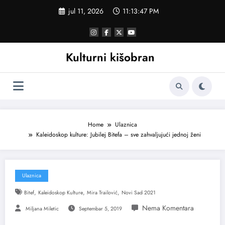
Skoči
jul 11, 2026
11:13:48 PM
na
sadržaj
Kulturni kišobran
Home
Ulaznica
Kaleidoskop kulture: Jubilej Bitefa – sve zahvaljujući jednoj ženi
Ulaznica
,
,
,
Bitef
Kaleidoskop Kulture
Mira Trailović
Novi Sad 2021
Miljana Miletic
Septembar 5, 2019