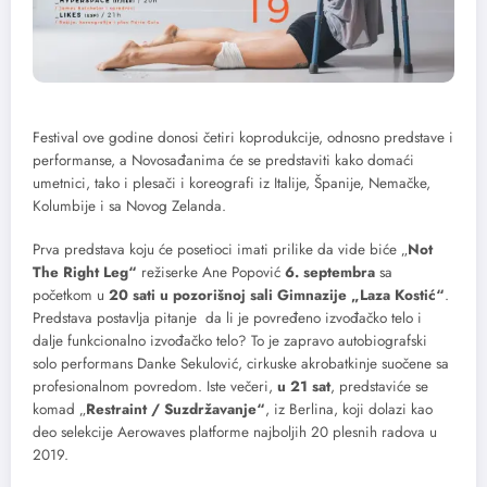
Festival ove godine donosi četiri koprodukcije, odnosno predstave i
performanse, a Novosađanima će se predstaviti kako domaći
umetnici, tako i plesači i koreografi iz Italije, Španije, Nemačke,
Kolumbije i sa Novog Zelanda.
Prva predstava koju će posetioci imati prilike da vide biće „
Not
The Right Leg“
režiserke Ane Popović
6. septembra
sa
početkom u
20 sati u pozorišnoj sali Gimnazije „Laza Kostić“
.
Predstava postavlja pitanje da li je povređeno izvođačko telo i
dalje funkcionalno izvođačko telo? To je zapravo autobiografski
solo performans Danke Sekulović, cirkuske akrobatkinje suočene sa
profesionalnom povredom. Iste večeri,
u 21 sat
, predstaviće se
komad „
Restraint / Suzdržavanje“
, iz Berlina, koji dolazi kao
deo selekcije Aerowaves platforme najboljih 20 plesnih radova u
2019.