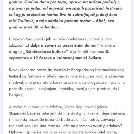
godine. Godinu dana pre toga, upravo na našem području,
osnovan je jedan od najvećih evropskih pozorišnih festivala
iz kog je proizašao teatar. Sve to zahvaljujući jednoj ženi –
Miri Trailović, a taj nadaleko poznati teatar – Bitef, ove
godine slavi 30 rođendan.
U Novom Sadu veliki jubilej biće obeležen multimedijalnom
izložbom
„I dalje u zaveri sa pozorišnim duhom“
u okviru
drugog
„Kaleidoskopa kulture“
koja će biti otvorena
5.
septembra
u
19 časova u kulturnoj stanici Svilara
.
Revolucionarno pozorište, nastalo iz Beogradskog internacionalnog
teatarskog festivala – Bitefa, nastavilo je ideju, na kojoj je zasnovan
i festival, a to je da ide u korak sa svetom, uz drugačiju i inovativnu
pozorišnu scenu, spajanjem umetnika, razbijanjem predrasuda i
barijera.
Autorke multimedijalne izložbe, Vesna Bogunović i Jelena
Stojanović bave se pitanjem da li je dostignut kvalitet ideje osnivača
i misao da pozorište treba da bude autentičan odraz zbivanja u
realnosti kao i da ima moć da utiče na promenu svesti gledalaca?
Njihova inspiracija rodila se kako iz bogate istorije Bitef teatra,