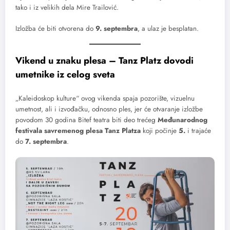
tako i iz velikih dela Mire Trailović.
Izložba će biti otvorena do
9. septembra
, a ulaz je besplatan.
Vikend u znaku plesa – Tanz Platz dovodi
umetnike iz celog sveta
„Kaleidoskop kulture“ ovog vikenda spaja pozorište, vizuelnu
umetnost, ali i izvođačku, odnosno ples, jer će otvaranje izložbe
povodom 30 godina Bitef teatra biti deo trećeg
Međunarodnog
festivala savremenog plesa
Tanz Platza
koji počinje
5.
i trajaće
do
7. septembra
.