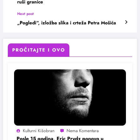
ruši granice
Next post
„Pogledi“, izložba slika i crteža Petra Mošića
PROČITAJTE I OVO
Kulturni Kišobran
Posle 15 godina, Eric Prydz ponovo u