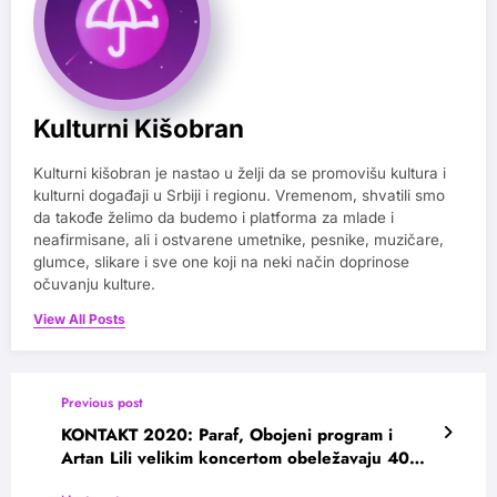
Kulturni Kišobran
Kulturni kišobran je nastao u želji da se promovišu kultura i
kulturni događaji u Srbiji i regionu. Vremenom, shvatili smo
da takođe želimo da budemo i platforma za mlade i
neafirmisane, ali i ostvarene umetnike, pesnike, muzičare,
glumce, slikare i sve one koji na neki način doprinose
očuvanju kulture.
View All Posts
Previous post
KONTAKT 2020: Paraf, Obojeni program i
Artan Lili velikim koncertom obeležavaju 40
godina novog talasa