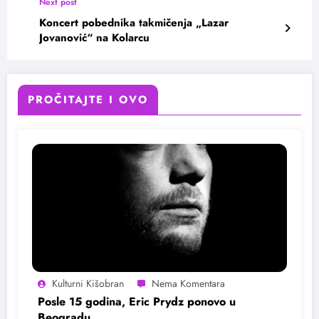
Next post
Koncert pobednika takmičenja „Lazar
Jovanović“ na Kolarcu
PROČITAJTE I OVO
Kulturni Kišobran
Posle 15 godina, Eric Prydz ponovo u
Beogradu