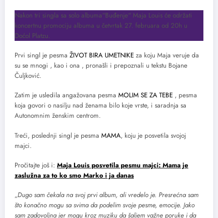
Nakon tri singla sa solo albuma“Buđenje“ Maja Louis će održati
koncertnu promociju albuma u četvrtak 27. februara od 20h u
Doćol Platzu.
Prvi singl je pesma
ŽIVOT BIRA UMETNIKE
za koju Maja veruje da
su se mnogi , kao i ona , pronašli i prepoznali u tekstu Bojane
Čuljković.
Zatim je usledila angažovana pesma
MOLIM SE ZA TEBE
, pesma
koja govori o nasilju nad ženama bilo koje vrste, i saradnja sa
Autonomnim ženskim centrom.
Treći, poslednji singl je pesma
MAMA
, koju je posvetila svojoj
majci.
Pročitajte još i:
Maja Louis posvetila pesmu majci: Mama je
zaslužna za to ko smo Marko i ja danas
„
Dugo sam čekala na svoj prvi album, ali vredelo je. Presrećna sam
što konačno mogu sa svima da podelim svoje pesme, emocije. Jako
sam zadovoljna jer mogu kroz muziku da šaljem važne poruke i da