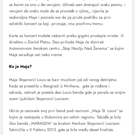
se borim za ono u šta verujem. Uživala sam stvarajući svaku pesmu, i
verujem da svako može da se pronađe u njima
„, izjavila je
zadovoljna Maja i pozvala sve da joj pruže podršku za prvi
solistički koncert za koji, priznaje, ima pozitivnu tremu.
Karte za koncert možete nabaviti preko gigstix prodajne mreže ili
direktno u Dorćol Platzu. Deo prihoda Maja će donirati
Autonomnom ženskom centru „Stop Nasilju Nad Ženama“ sa kojim
Maja sarađuje već neko vreme.
Ko je Maja?
Maja Stojanović Louis se bavi muzikom još od ranog detinjstva.
Kada se preselila u Beograd iz Minhena, gde je rođena i
odrasla, odmah je postala deo Louis benda gde je pevala sa svojim
ocem Ljubišom Stojanović Louisom.
Ubrzo je osnovala svoj prvi bend pod nazivom „Maja St. Louis“ sa
kojim je nastupala u klubovima po celom regionu. Takođe je bila
član benda „MARAQYA“ sa bratom Markom Stojanović Louisom.
Takmičila u X Faktoru 2013. gde je bila među deset finalista.