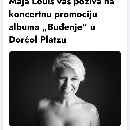
Maja Louis vas poziva na
koncertnu promociju
albuma „Buđenje“ u
Dorćol Platzu