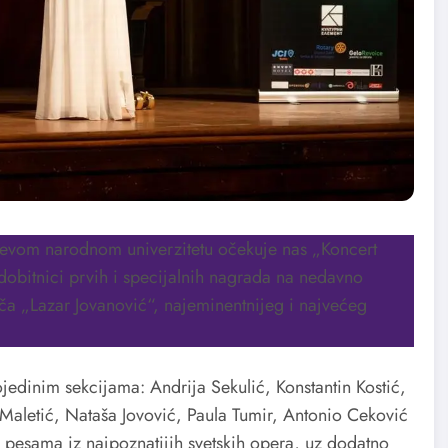
rčevom narodnom univerzitetu očekuje nas „Koncert
 dobitnici prvih i specijalnih nagrada na nedavno
 „Lazar Jovanović“, najeminentnijeg i najvećeg
jedinim sekcijama: Andrija Sekulić, Konstantin Kostić,
 Maletić, Nataša Jovović, Paula Tumir, Antonio Ceković
olo pesama iz najpoznatijih svetskih opera, uz dodatno