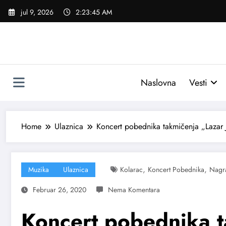
Skoči
jul 9, 2026
2:23:46 AM
na
sadržaj
Naslovna
Vesti
Home
Ulaznica
Koncert pobednika takmičenja „Lazar 
,
,
Muzika
Ulaznica
Kolarac
Koncert Pobednika
Nagra
Februar 26, 2020
Koncert pobednika t