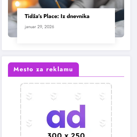
Tidža’s Place: Iz dnevnika
januar 29, 2026
Mesto za reklamu