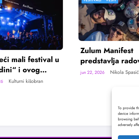
Zulum Manifest
predstavlja radove
eset finalista u
Nikola Spasić
un 22, 2026
Madlenianumu
Mladi glum
Mićović otv
Bašta Fest
To provide th
Kultu
jun 22, 2026
device inform
browsing beh
adversely aff