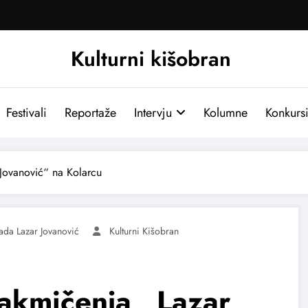
Kulturni kišobran
Festivali
Reportaže
Intervju
Kolumne
Konkurs
Jovanović“ na Kolarcu
da Lazar Jovanović
Kulturni Kišobran
akmičenja „Lazar