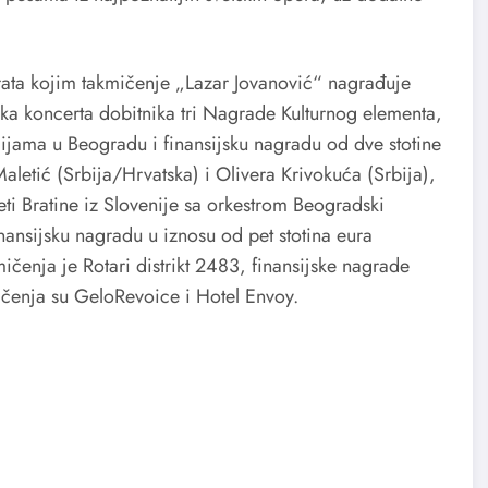
erata kojim takmičenje „Lazar Jovanović“ nagrađuje
čka koncerta dobitnika tri Nagrade Kulturnog elementa,
ijama u Beogradu i finansijsku nagradu od dve stotine
aletić (Srbija/Hrvatska) i Olivera Krivokuća (Srbija),
ti Bratine iz Slovenije sa orkestrom Beogradski
nansijsku nagradu u iznosu od pet stotina eura
čenja je Rotari distrikt 2483, finansijske nagrade
kmičenja su GeloRevoice i Hotel Envoy.