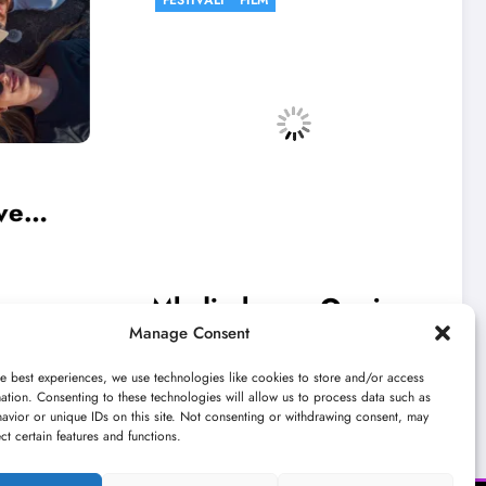
ac Ognjen
Počinje 33. BELEF:
Manage Consent
ara 13.
Pogledajte program
festivala do sredine
e best experiences, we use technologies like cookies to store and/or access
rni kišobran
Kulturni kišobran
jun 20, 2026
ation. Consenting to these technologies will allow us to process data such as
jula
avior or unique IDs on this site. Not consenting or withdrawing consent, may
ect certain features and functions.