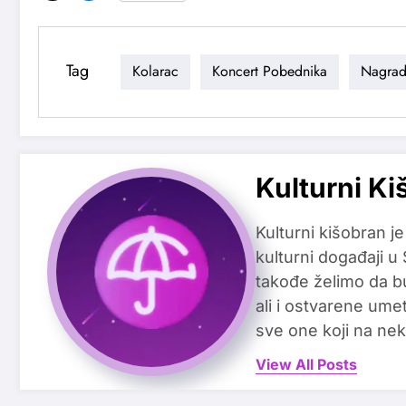
Tag
Kolarac
Koncert Pobednika
Nagrad
Kulturni Ki
Kulturni kišobran je
kulturni događaji u
takođe želimo da b
ali i ostvarene ume
sve one koji na nek
View All Posts