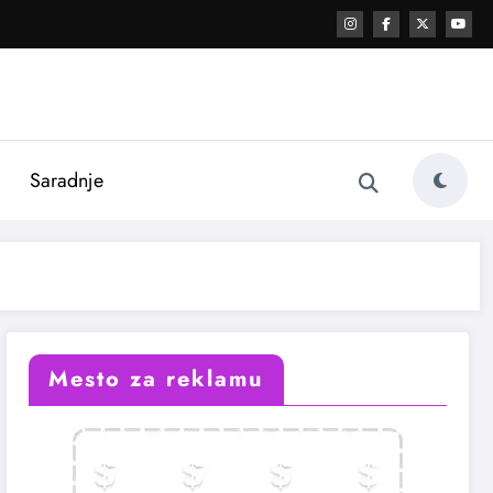
i
Saradnje
Mesto za reklamu