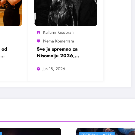
Kulturni Kišobran
 od
Sve je spremno za
u
Nisomniju 2026,
pogledajte program
Jun 18, 2026
FESTIVALI
VESTI
FESTIVALI
FILM