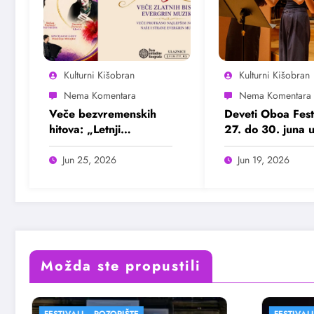
Kulturni Kišobran
Kulturni Kišobran
Veče bezvremenskih
Deveti Oboa Fest
hitova: „Letnji
27. do 30. juna 
evergrin“ u Domu
Beogradu
omladine Beograda
Jun 25, 2026
Jun 19, 2026
25. juna
Možda ste propustili
FESTIVALI