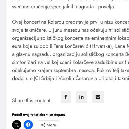
svečano uručenje specijalnih nagrada i povelja.
Ovaj koncert na Kolarcu predstavlja prvi u nizu konc
svoje takmičare. U junu mesecu nas očekuju tri solisti
organizaciju solističkog koncerta na eminentnim lokac
eura koje su dobili Tena Lončarević (Hrvatska), Lana M
a glavnu nagradu, organizaciju solističkog koncerta Be
simfoničari na velikoj sceni Kolarčeve zadužbine uz fi
očekujemo krajem septembra meseca. Pokrovitelj takmi
dodeljuje JCI Srbija i Veselin Ćesarov a prijatelji ta
Share this content:
Podeli ovaj tekst ako ti se dopao:
More