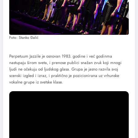
Foto: Stanko Đalić
Perpetuum Jazzile je osnovan 1983. godine i već godinma
nastupaju širom sveta, i prenose publici snažan zvuk koji mnogi
ljudi ne očekuju od ljudskog glasa. Grupa je jasno razvila svoj
scenski izgled i izraz, i praktično je pozicionirana uz vrhunske
vokalne grupe iz svetske klase.