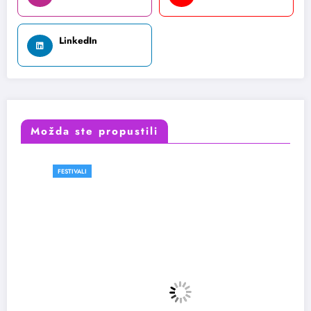
LinkedIn
Možda ste propustili
FESTIVALI