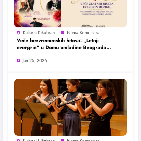
Kulturni Kišobran
Veče bezvremenskih hitova: „Letnji
evergrin“ u Domu omladine Beograda
25. juna
Jun 25, 2026
Kulturni Kišobran