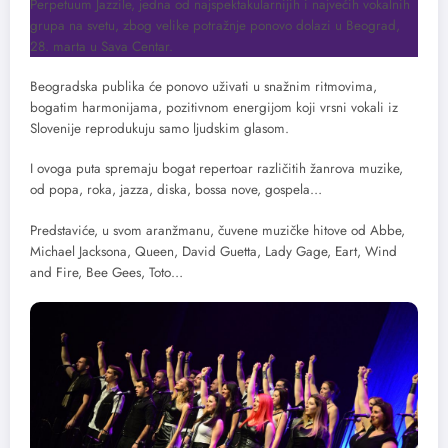
Perpetuum Jazzile, jedna od najspektakularnijih i najvećih vokalnih
grupa na svetu, zbog velike potražnje ponovo dolazi u Beograd,
28. marta u Sava Centar.
Beogradska publika će ponovo uživati u snažnim ritmovima,
bogatim harmonijama, pozitivnom energijom koji vrsni vokali iz
Slovenije reprodukuju samo ljudskim glasom.
I ovoga puta spremaju bogat repertoar različitih žanrova muzike,
od popa, roka, jazza, diska, bossa nove, gospela…
Predstaviće, u svom aranžmanu, čuvene muzičke hitove od Abbe,
Michael Jacksona, Queen, David Guetta, Lady Gage, Eart, Wind
and Fire, Bee Gees, Toto…