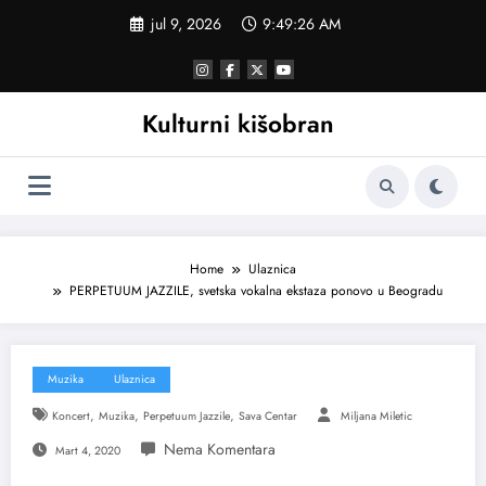
Skoči
jul 9, 2026
9:49:27 AM
na
sadržaj
Kulturni kišobran
Home
Ulaznica
PERPETUUM JAZZILE, svetska vokalna ekstaza ponovo u Beogradu
Muzika
Ulaznica
,
,
,
Koncert
Muzika
Perpetuum Jazzile
Sava Centar
Miljana Miletic
Mart 4, 2020