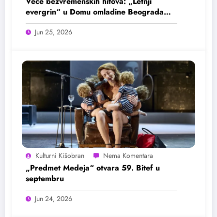
Veče bezvremenskih hitova: „Letnji
evergrin“ u Domu omladine Beograda
25. juna
Jun 25, 2026
Kulturni Kišobran
„Predmet Medeja“ otvara 59. Bitef u
septembru
Jun 24, 2026