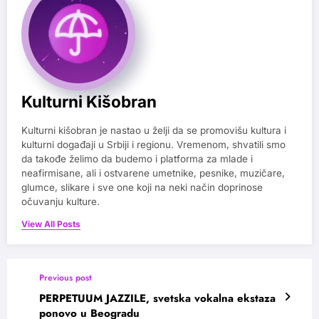
Kulturni Kišobran
Kulturni kišobran je nastao u želji da se promovišu kultura i
kulturni događaji u Srbiji i regionu. Vremenom, shvatili smo
da takođe želimo da budemo i platforma za mlade i
neafirmisane, ali i ostvarene umetnike, pesnike, muzičare,
glumce, slikare i sve one koji na neki način doprinose
očuvanju kulture.
View All Posts
Previous post
PERPETUUM JAZZILE, svetska vokalna ekstaza
ponovo u Beogradu