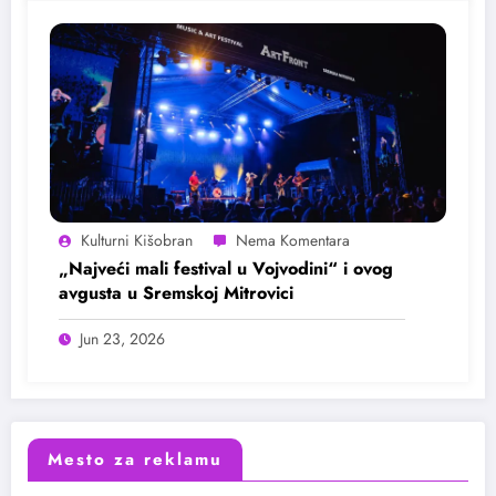
Kulturni Kišobran
„Najveći mali festival u Vojvodini“ i ovog
avgusta u Sremskoj Mitrovici
Jun 23, 2026
Mesto za reklamu