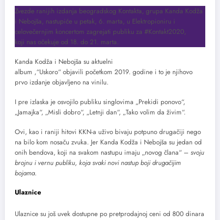
Zvezde ranijih izdanja beogradskog Kontakta, grupa Kanda Kodža
i Nebojša, nastupiće u petak, 6. marta, u Elektropioniru i
celovečernjim koncertom zagrejati publiku za #Kontakt2020,
koji nas očekuje od 18. do 21. marta.
Kanda Kodža i Nebojša su aktuelni
album ,“Uskoro“ objavili početkom 2019. godine i to je njihovo
prvo izdanje objavljeno na vinilu.
I pre izlaska je osvojilo publiku singlovima „Prekidi ponovo“,
„Jamajka“, „Misli dobro“, „Letnji dan“, „Tako volim da živim“.
Ovi, kao i raniji hitovi KKN-a uživo bivaju potpuno drugačiji nego
na bilo kom nosaču zvuka. Jer Kanda Kodža i Nebojša su jedan od
onih bendova, koji na svakom nastupu imaju „novog člana“ –
svoju
brojnu i vernu publiku, koja svaki novi nastup boji drugačijim
bojama.
Ulaznice
Ulaznice su još uvek dostupne po pretprodajnoj ceni od 800 dinara