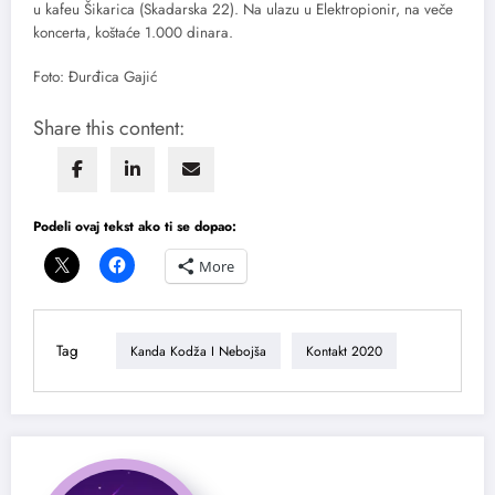
u kafeu Šikarica (Skadarska 22). Na ulazu u Elektropionir, na veče
koncerta, koštaće 1.000 dinara.
Foto: Đurđica Gajić
Share this content:
Podeli ovaj tekst ako ti se dopao:
More
Tag
Kanda Kodža I Nebojša
Kontakt 2020