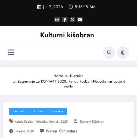
Skoči
jul 9, 2026
5:15:19 AM
na
sadržaj
Kulturni kišobran
Home
Ulaznica
Zagrevanje za KONTAKT 2020: Kanda Kodža i Nebojša nastupaju 6.
marta
Festivali
Muzika
Ulaznica
,
Kanda Kodža I Nebojša
Kontakt 2020
Kulturni Kišobran
Mart 4, 2020