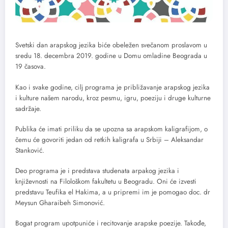
Svetski dan arapskog jezika biće obeležen svečanom proslavom u
sredu 18. decembra 2019. godine u Domu omladine Beograda u
19 časova.
Kao i svake godine, cilj programa je približavanje arapskog jezika
i kulture našem narodu, kroz pesmu, igru, poeziju i druge kulturne
sadržaje.
Publika će imati priliku da se upozna sa arapskom kaligrafijom, o
čemu će govoriti jedan od retkih kaligrafa u Srbiji – Aleksandar
Stanković.
Deo programa je i predstava studenata arpakog jezika i
književnosti na Filološkom fakultetu u Beogradu. Oni će izvesti
predstavu Teufika el Hakima, a u pripremi im je pomogao doc. dr
Meysun Gharaibeh Simonović.
Bogat program upotpuniće i recitovanje arapske poezije. Takođe,