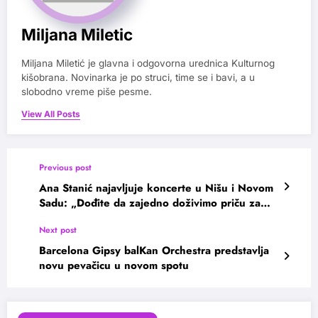
Miljana Miletic
Miljana Miletić je glavna i odgovorna urednica Kulturnog
kišobrana. Novinarka je po struci, time se i bavi, a u
slobodno vreme piše pesme.
View All Posts
Previous post
Ana Stanić najavljuje koncerte u Nišu i Novom
Sadu: „Dođite da zajedno doživimo priču za
pamćenje“
Next post
Barcelona Gipsy balKan Orchestra predstavlja
novu pevačicu u novom spotu