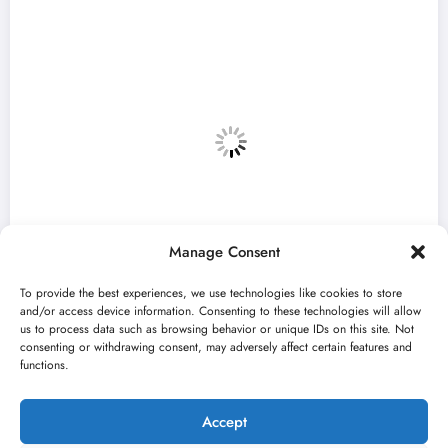
Manage Consent
To provide the best experiences, we use technologies like cookies to store
and/or access device information. Consenting to these technologies will allow
us to process data such as browsing behavior or unique IDs on this site. Not
consenting or withdrawing consent, may adversely affect certain features and
et Medeja“ otvara 59. Bitef u
„Najveći
functions.
bru
avgusta 
026
jun 23, 20
Kulturni kišobran
Accept