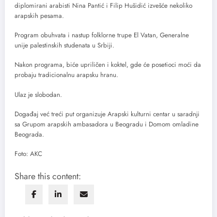
diplomirani arabisti Nina Pantić i Filip Hušidić izvešće nekoliko
arapskih pesama.
Program obuhvata i nastup folklorne trupe El Vatan, Generalne
unije palestinskih studenata u Srbiji.
Nakon programa, biće upriličen i koktel, gde će posetioci moći da
probaju tradicionalnu arapsku hranu.
Ulaz je slobodan.
Događaj već treći put organizuje Arapski kulturni centar u saradnji
sa Grupom arapskih ambasadora u Beogradu i Domom omladine
Beograda.
Foto: AKC
Share this content: