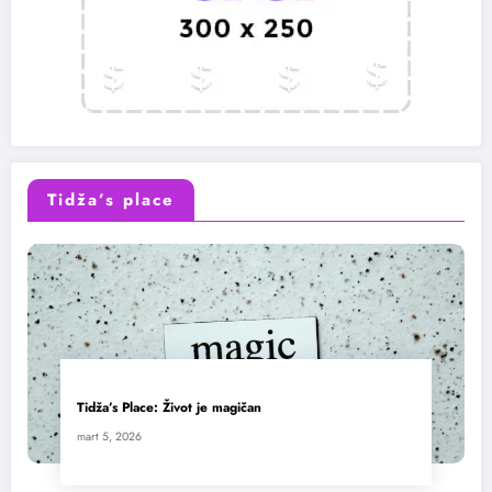
Tidža’s place
Tidža’s Place: Život je magičan
mart 5, 2026