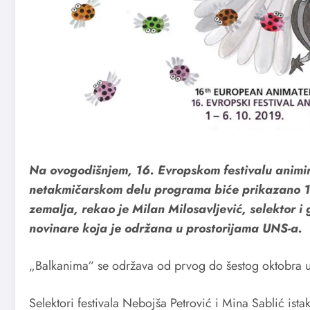
Na ovogodišnjem, 16. Evropskom festivalu animi
netakmičarskom delu programa biće prikazano 12
zemalja, rekao je Milan Milosavljević, selektor i 
novinare koja je održana u prostorijama UNS-a.
„Balkanima“ se održava od prvog do šestog oktobra u
Selektori festivala Nebojša Petrović i Mina Sablić ista