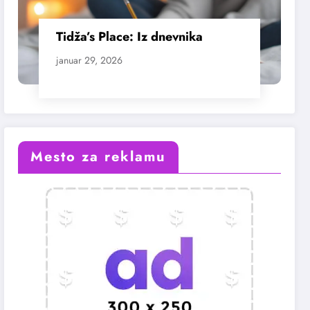
Tidža’s Place: Iz dnevnika
januar 29, 2026
Mesto za reklamu