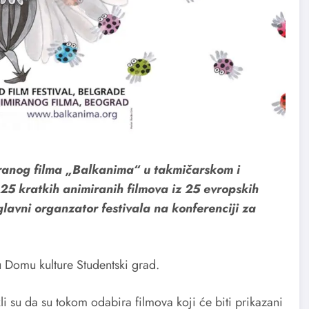
ranog filma „Balkanima“ u takmičarskom i
5 kratkih animiranih filmova iz 25 evropskih
glavni organzator festivala na konferenciji za
 Domu kulture Studentski grad.
kli su da su tokom odabira filmova koji će biti prikazani