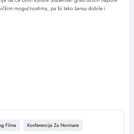
anje da će Dom kulture Studentski grad uložiti napore
ičkim mogućnostima, pa bi tako šansu dobile i
og Filma
Konferencija Za Novinare