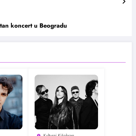
atan koncert u Beogradu
Kulturni Kišobran