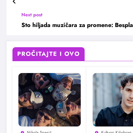
Next post
Sto hiljada muzičara za promene: Bespl
PROČITAJTE I OVO
Nikola Spasić
Kulturni Kišobran