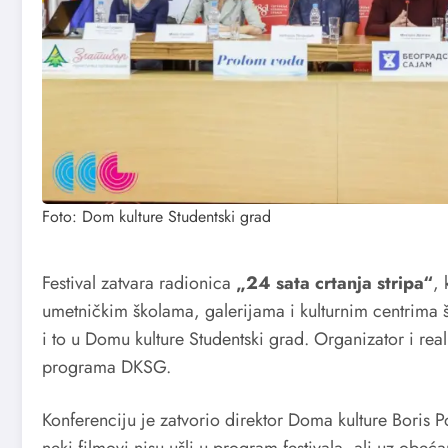
Foto: Dom kulture Studentski grad
Festival zatvara radionica
„24 sata crtanja stripa“
,
umetničkim školama, galerijama i kulturnim centrima š
i to u Domu kulture Studentski grad. Organizator i re
programa DKSG.
Konferenciju je zatvorio direktor Doma kulture Boris Po