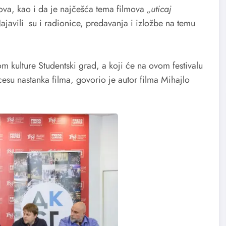
mova, kao i da je najčešća tema filmova
„uticaj
ajavili su i radionice, predavanja i izložbe na temu
m kulture Studentski grad, a koji će na ovom festivalu
ocesu nastanka filma, govorio je autor filma Mihajlo