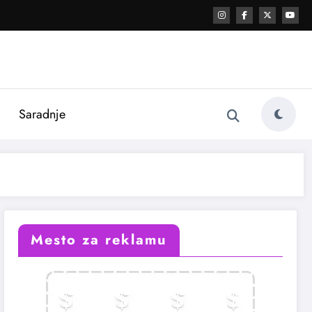
i
Saradnje
Mesto za reklamu