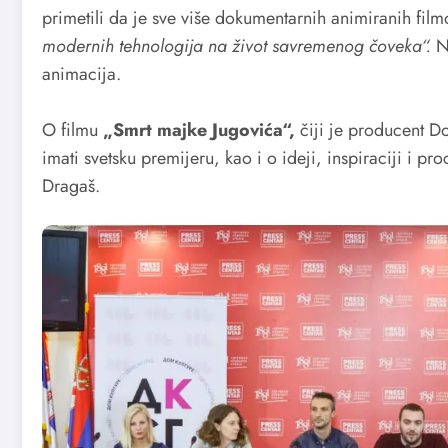
primetili da je sve više dokumentarnih animiranih fil
modernih tehnologija na život savremenog čoveka“.
N
animacija.
O filmu
„Smrt majke Jugovića“,
čiji je producent Do
imati svetsku premijeru, kao i o ideji, inspiraciji i pr
Dragaš.