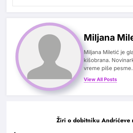
Miljana Mil
Miljana Miletić je 
kišobrana. Novinark
vreme piše pesme.
View All Posts
Žiri o dobitniku Andrićeve 