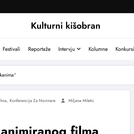
Kulturni kišobran
Festivali
Reportaže
Intervju
Kolumne
Konkurs
lkanima“
,
ilma
Konferencija Za Novinare
Miljana Miletic
l animiranog filma