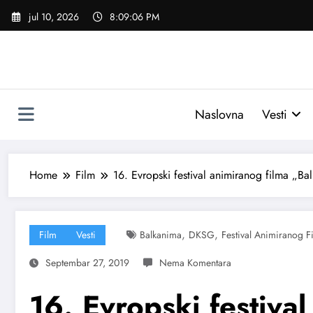
Skoči
jul 10, 2026
8:09:07 PM
na
sadržaj
Naslovna
Vesti
Home
Film
16. Evropski festival animiranog filma „Ba
,
,
Film
Vesti
Balkanima
DKSG
Festival Animiranog F
Septembar 27, 2019
16. Evropski festiva