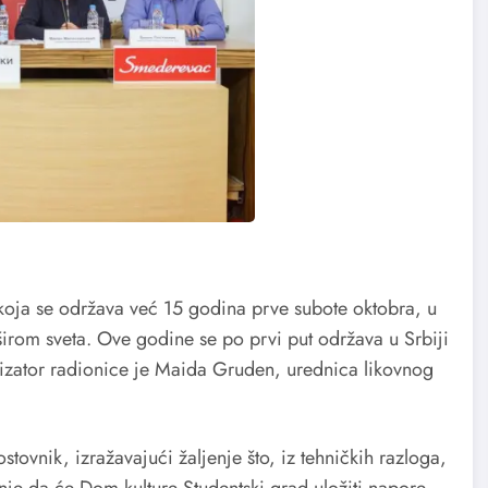
 koja se održava već 15 godina prve subote oktobra, u
irom sveta. Ove godine se po prvi put održava u Srbiji
alizator radionice je Maida Gruden, urednica likovnog
stovnik, izražavajući žaljenje što, iz tehničkih razloga,