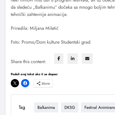
neki filmovi nisu ušli u program festivala, ali uz obeć
da sledeću „Balkanimu“ dočeka sa mnogo boljim tehn
tehnički zahtevnije animacije.
Priredila: Miljana Miletić
Foto: Promo/Dom kulture Studentski grad
Share this content:
Podeli ovaj tekst ako ti se dopao:
More
Tag
Balkanima
DKSG
Festival Animiran