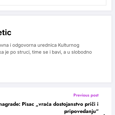
etic
glavna i odgovorna urednica Kulturnog
a je po struci, time se i bavi, a u slobodno
Previous post
nagrade: Pisac „vraća dostojanstvo priči i
pripovedanju“