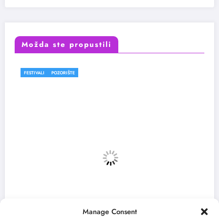
Možda ste propustili
TIVALI
POZORIŠTE
FESTI
Manage Consent