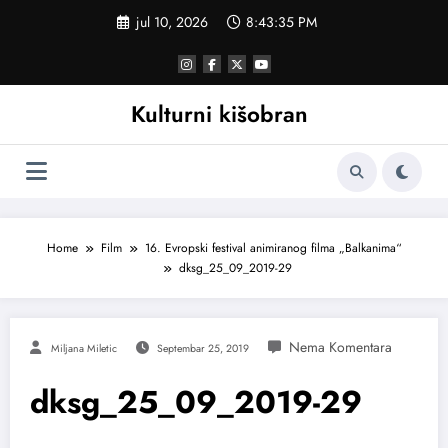
Skoči
jul 10, 2026
8:43:36 PM
na
sadržaj
Kulturni kišobran
Home
Film
16. Evropski festival animiranog filma „Balkanima“
dksg_25_09_2019-29
Miljana Miletic
Septembar 25, 2019
dksg_25_09_2019-29