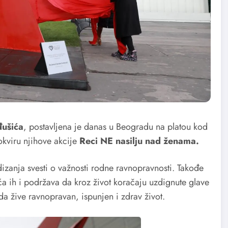
ušića
,
postavljena je danas u Beogradu na platou kod
kviru njihove akcije
Reci NE nasilju nad ženama.
dizanja svesti o važnosti rodne ravnopravnosti. Takođe
a ih i podržava da kroz život koračaju uzdignute glave
 da žive ravnopravan, ispunjen i zdrav život.