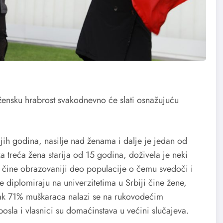
 žensku hrabrost svakodnevno će slati osnažujuću
ijih godina, nasilje nad ženama i dalje je jedan od
a treća žena starija od 15 godina, doživela je neki
ne čine obrazovaniji deo populacije o čemu svedoči i
e diplomiraju na univerzitetima u Srbiji čine žene,
Čak 71% muškaraca nalazi se na rukovodećim
posla i vlasnici su domaćinstava u većini slučajeva.