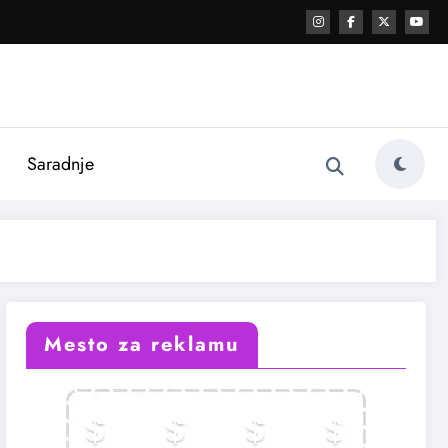
i
Saradnje
Mesto za reklamu