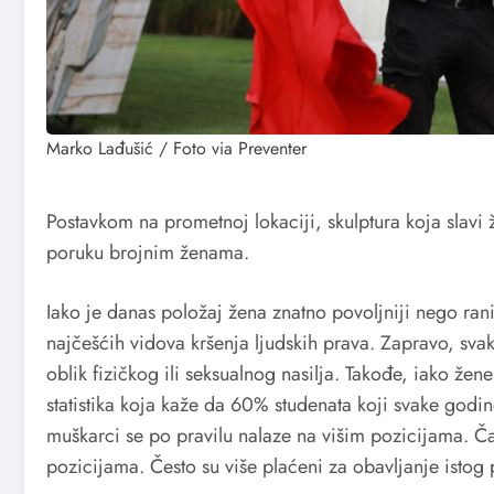
Marko Lađušić / Foto via Preventer
Postavkom na prometnoj lokaciji, skulptura koja slavi
poruku brojnim ženama.
Iako je danas položaj žena znatno povoljniji nego ran
najčešćih vidova kršenja ljudskih prava. Zapravo, svak
oblik fizičkog ili seksualnog nasilja. Takođe, iako že
statistika koja kaže da 60% studenata koji svake godin
muškarci se po pravilu nalaze na višim pozicijama. 
pozicijama. Često su više plaćeni za obavljanje istog 