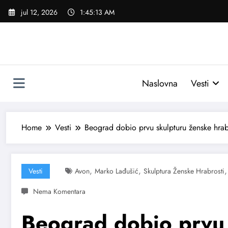
Skoči
jul 12, 2026
1:45:14 AM
na
sadržaj
Naslovna
Vesti
Home
Vesti
Beograd dobio prvu skulpturu ženske hrab
,
,
Vesti
Avon
Marko Lađušić
Skulptura Ženske Hrabrosti
Beograd dobio prvu 