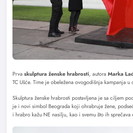
Prva
skulptura ženske hrabrosti
, autora
Marka Lađ
TC Ušće. Time je obeležena ovogodišnja kampanja u o
Skulptura ženske hrabrosti postavljena je sa ciljem po
je i novi simbol Beograda koji ohrabruje žene, podseć
i hrabro kažu NE nasilju, kao i svemu što ih sprečava