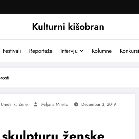
Kulturni kišobran
Festivali
Reportaže
Intervju
Kolumne
Konkurs
rosti
,
,
Umetnik
Žene
Miljana Miletic
Decembar 3, 2019
skulpturu ženske