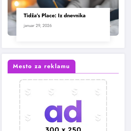
Tidža’s Place: Iz dnevnika
januar 29, 2026
Mesto za reklamu