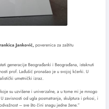
ankica Janković,
poverenica za zaštitu
stati generacije Beograđanki i Beograđana, istaknuti
nosti prof. Lađušić pronašao je u svojoj kćerki. U
listički umetnički izraz.
koje su uzvišene i univerzalne, a u tome mi je mnogo
 zavisnosti od ugla posmatranja, skulptura i prkosi, i
, odvažnost – sve što čini snagu jedne žene.”