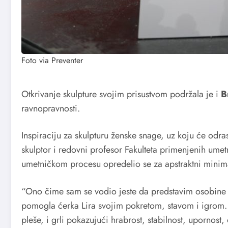
Foto via Preventer
Otkrivanje skulpture svojim prisustvom podržala je i
Br
ravnopravnosti.
Inspiraciju za skulpturu ženske snage, uz koju će odra
skulptor i redovni profesor Fakulteta primenjenih umet
umetničkom procesu opredelio se za apstraktni minima
“Ono čime sam se vodio jeste da predstavim osobine 
pomogla ćerka Lira svojim pokretom, stavom i igrom. U
pleše, i grli pokazujući hrabrost, stabilnost, upornost