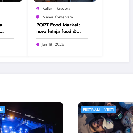
Kulturni Kišobran
a
PORT Food Market:
nova letnja food &
ram
lifestyle destinacija
Beograda
Jun 18, 2026
FESTIVALI
VESTI
FESTIVALI
FIL