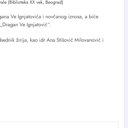
vale (Biblioteka XX vek, Beograd)
gana Ve Ignjatovića i novčanog iznosa, a biće
 „Dragan Ve Ignjatović“.
dsednik žirija, kao idr Ana Stišović Milovanović i