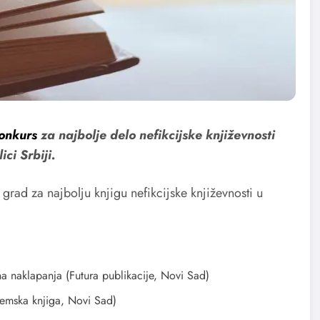
onkurs
za najboljе delo nefikcijskе književnosti
ci Srbiji.
rad za najbolju knjigu nefikcijske književnosti u
 naklapanja (Futura publikacije, Novi Sad)
ska knjiga, Novi Sad)