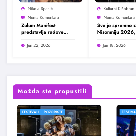
Nikola Spasić
Kulturni Kišobran
Zulum Manifest
Sve je spremno z
predstavlja radove
Nisomniju 2026,
deset finalista u
pogledajte prog
Madlenianumu
Jun 22, 2026
Jun 18, 2026
Možda ste propustili
FESTIVALI