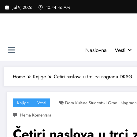
Skoči
jul 9, 2026
10:44:47 AM
na
sadržaj
Naslovna
Vesti
Home
Knjige
Četiri naslova u trci za nagradu DKSG
,
Knjige
Vesti
Dom Kulture Studentski Grad
Nagrada
Četiri naslova u trc