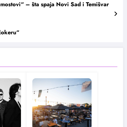
mostovi“ – šta spaja Novi Sad i Temišvar
Džokeru“