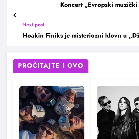
Koncert „Evropski muzički 
Next post
Hoakin Finiks je misteriozni klovn u „
PROČITAJTE I OVO