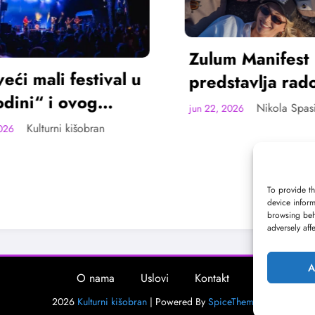
Zulum Manifest
predstavlja radove
deset finalista u
Nikola Spasić
jun 22, 2026
Madlenianumu
Mladi gl
Mićović o
Bašta Fes
To provide th
K
jun 22, 2026
device inform
browsing beh
adversely aff
A
O nama
Uslovi
Kontakt
2026
Kulturni kišobran
| Powered By
SpiceThemes