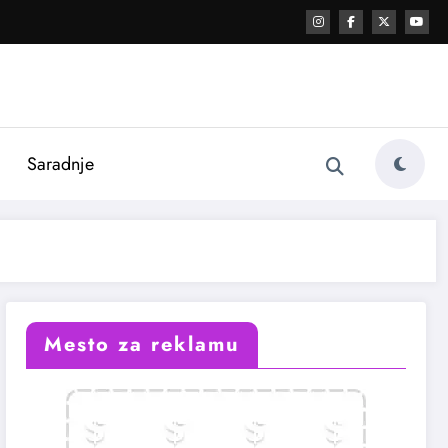
i
Saradnje
Mesto za reklamu