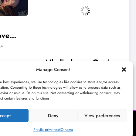
umac Ognjen
Počinje 33. BELEF:
Manage Consent
tvara 13.
Pogledajte program
t
festivala do sredine
e best experiences, we use technologies like cookies to store and/or access
ulturni kišobran
Kulturni kišobran
jun 20, 2026
ation. Consenting to these technologies will allow us to process data such as
jula
avior or unique IDs on this site. Not consenting or withdrawing consent, may
ect certain features and functions.
ccept
Deny
View preferences
Pravila privatnosti
O nama