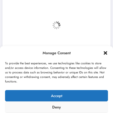
Manage Consent
To provide the best experiences, we use technologies like cookies to store
and/or access device information. Consenting to these technologies will allow
us to process data such as browsing behavior or unique IDs on this site. Not
consenting or withdrawing consent, may adversely affect certain features and
Vojvodini“ i ovog
Zulum Manifest predstavlj
functions.
vici
finalista u Madlenianumu
jun 22, 2026
Nikola Spasić
Accept
Deny