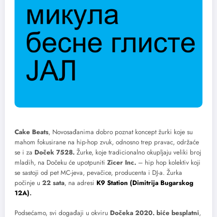
Cake Beats
, Novosađanima dobro poznat koncept žurki koje su
mahom fokusirane na hip-hop zvuk, odnosno trep pravac, održaće
se i za
Doček 7528.
Žurke, koje tradicionalno okupljaju veliki broj
mladih, na Dočeku će upotpuniti
Zicer Inc.
– hip hop kolektiv koji
se sastoji od pet MC-jeva, pevačice, producenta i DJ-a. Žurka
počinje u
22 sata
, na adresi
K9 Station (Dimitrija Bugarskog
12A)
.
Podsećamo, svi događaji u okviru
Dočeka 2020. biće besplatni
,