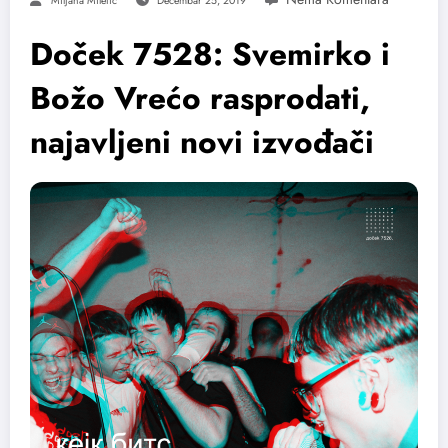
Miljana Miletic
Decembar 25, 2019
Doček 7528: Svemirko i
Božo Vrećo rasprodati,
najavljeni novi izvođači