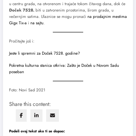
u centru grada, na otvorenom i trajaće tokom čitavog dana, dok će
Doček 7528.
biti u zatvorenim prostorima, širom grada, u
večernjim satima. Ulaznice se mogu pronaći
na prodajnim mestima
Gigx Tix-a
i
na sajtu
.
Pročitajte još i:
Jeste li spremni za Doček 7528. godine?
Pokretna kulturna stanica otkriva: Zašto je Doček u Novom Sadu
poseban
Foto: Novi Sad 2021
Share this content:
Podeli ovaj tekst ako ti se dopao: