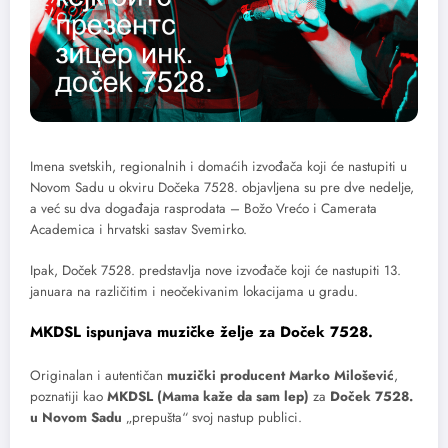
Imena svetskih, regionalnih i domaćih izvođača koji će nastupiti u
Novom Sadu u okviru Dočeka 7528. objavljena su pre dve nedelje,
a već su dva događaja rasprodata – Božo Vrećo i Camerata
Academica i hrvatski sastav Svemirko.
Ipak, Doček 7528. predstavlja nove izvođače koji će nastupiti 13.
januara na različitim i neočekivanim lokacijama u gradu.
MKDSL ispunjava muzičke želje za Doček 7528.
Originalan i autentičan
muzički producent Marko Milošević
,
poznatiji kao
MKDSL (Mama kaže da sam lep)
za
Doček 7528.
u Novom Sadu
„prepušta“ svoj nastup publici.