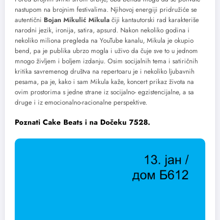
nastupom na brojnim festivalima. Njihovoj energiji pridružiće se
autentični
Bojan Mikulić Mikula
čiji kantautorski rad karakteriše
narodni jezik, ironija, satira, apsurd. Nakon nekoliko godina i
nekoliko miliona pregleda na YouTube kanalu, Mikula je okupio
bend, pa je publika ubrzo mogla i uživo da čuje sve to u jednom
mnogo življem i boljem izdanju. Osim socijalnih tema i satiričnih
kritika savremenog društva na repertoaru je i nekoliko ljubavnih
pesama, pa je, kako i sam Mikula kaže, koncert prikaz života na
ovim prostorima s jedne strane iz socijalno- egzistencijalne, a sa
druge i iz emocionalno-racionalne perspektive.
Poznati Cake Beats i na Dočeku 7528.