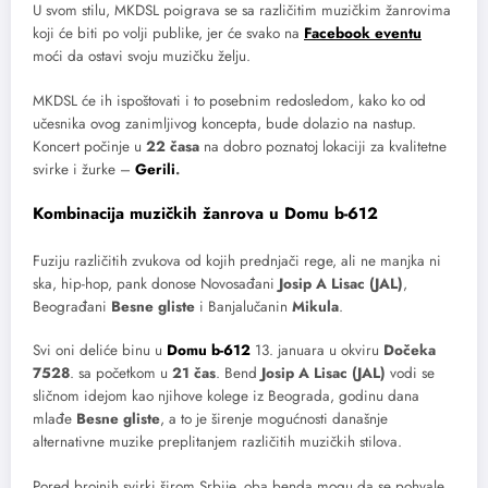
U svom stilu, MKDSL poigrava se sa različitim muzičkim žanrovima
koji će biti po volji publike, jer će svako na
Facebook eventu
moći da ostavi svoju muzičku želju.
MKDSL će ih ispoštovati i to posebnim redosledom, kako ko od
učesnika ovog zanimljivog koncepta, bude dolazio na nastup.
Koncert počinje u
22 časa
na dobro poznatoj lokaciji za kvalitetne
svirke i žurke –
Gerili
.
Kombinacija muzičkih žanrova u Domu b-612
Fuziju različitih zvukova od kojih prednjači rege, ali ne manjka ni
ska, hip-hop, pank donose Novosađani
Josip A Lisac (JAL)
,
Beograđani
Besne gliste
i Banjalučanin
Mikula
.
Svi oni deliće binu u
Domu b-612
13. januara u okviru
Dočeka
7528
. sa početkom u
21 čas
. Bend
Josip A Lisac (JAL)
vodi se
sličnom idejom kao njihove kolege iz Beograda, godinu dana
mlađe
Besne gliste
, a to je širenje mogućnosti današnje
alternativne muzike preplitanjem različitih muzičkih stilova.
Pored brojnih svirki širom Srbije, oba benda mogu da se pohvale