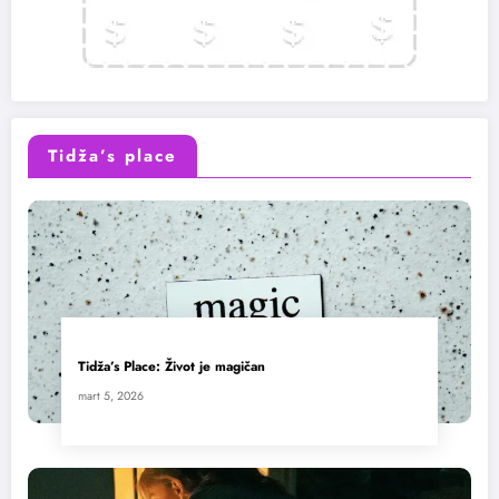
Tidža’s place
Tidža’s Place: Život je magičan
mart 5, 2026