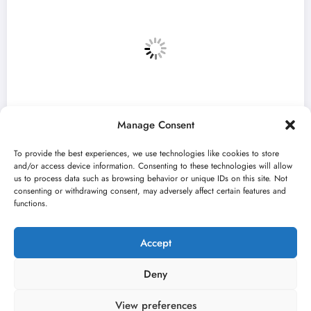
Manage Consent
To provide the best experiences, we use technologies like cookies to store
and/or access device information. Consenting to these technologies will allow
us to process data such as browsing behavior or unique IDs on this site. Not
consenting or withdrawing consent, may adversely affect certain features and
ef u
„Najveći mali festival u Vojvodini“
functions.
avgusta u Sremskoj Mitrovici
jun 23, 2026
Kulturni kišobran
Accept
Deny
View preferences