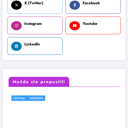
X (Twitter)
Facebook
Instagram
Youtube
LinkedIn
Možda ste propustili
FESTIVALI