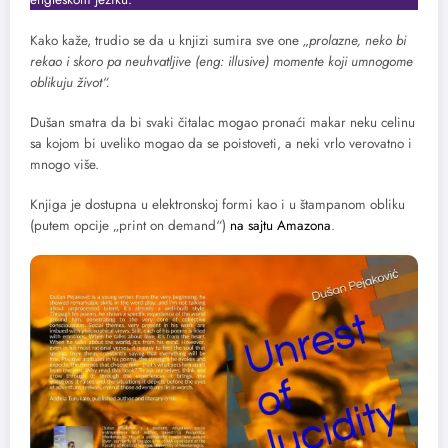
Kako kaže, trudio se da u knjizi sumira sve one
„prolazne, neko bi
rekao i skoro pa neuhvatljive (eng: illusive) momente koji umnogome
oblikuju život“.
Dušan smatra da bi svaki čitalac mogao pronaći makar neku celinu
sa kojom bi uveliko mogao da se poistoveti, a neki vrlo verovatno i
mnogo više.
Knjiga je dostupna u elektronskoj formi kao i u štampanom obliku
(putem opcije „print on demand“)
na sajtu Amazona
.