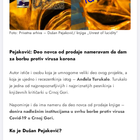
Foto: Privatna arhiva – Dušan Pejaković/ knjiga „Unrest of lucidity“
Pejaković: Deo novca od prodaje nameravam da dam
za borbu protiv virusa korona
Autor ističe i osobu koja je umnogome veliki deo ovog projekta, a
koja je ujedno i recezentkinja istog –
Anđela Turukalo
. Turukalo
je jedna od najprepoznatljivijih i najpriznatijih pesnikinja i
književnih kritičarki u Crnoj Gori.
Napominje i da ima nameru da deo novca od prodaje knjige –
donira nadležnim institucijama u svrhu borbe protiv virusa
Covid-19 u Crnoj Gori.
Ko je Dušan Pejaković?