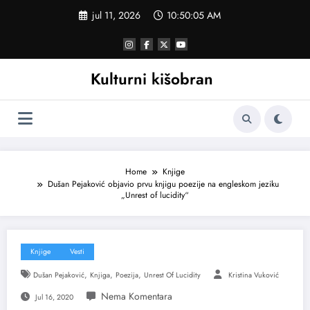
Skoči
jul 11, 2026
10:50:06 AM
na
sadržaj
Kulturni kišobran
Home
Knjige
Dušan Pejaković objavio prvu knjigu poezije na engleskom jeziku
„Unrest of lucidity“
Knjige
Vesti
,
,
,
Dušan Pejaković
Knjiga
Poezija
Unrest Of Lucidity
Kristina Vuković
Jul 16, 2020