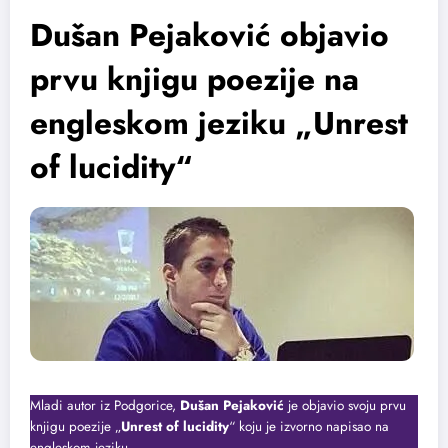
Dušan Pejaković objavio
prvu knjigu poezije na
engleskom jeziku „Unrest
of lucidity“
Mladi autor iz Podgorice,
Dušan Pejaković
je objavio svoju prvu
knjigu poezije „
Unrest of lucidity
“ koju je izvorno napisao na
engleskom jeziku.