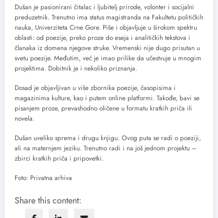
Dušan je pasionirani čitalac i ljubitelj prirode, volonter i socijalni
preduzetnik. Trenutno ima status magistranda na Fakultetu političkih
nauka, Univerziteta Crne Gore. Piše i objavljuje u širokom spektru
oblasti: od poezije, preko proze do eseja i analitičkih tekstova i
članaka iz domena njegove struke. Vremenski nije dugo prisutan u
svetu poezije. Međutim, već je imao prilike da učestvuje u mnogim
projektima. Dobitnik je i nekoliko priznanja.
Dosad je objavljivan u više zbornika poezije, časopisima i
magazinima kulture, kao i putem online platformi. Takođe, bavi se
pisanjem proze, prevashodno oličene u formatu kratkih priča ili
novela.
Dušan uveliko sprema i drugu knjigu. Ovog puta se radi o poeziji,
ali na maternjem jeziku. Trenutno radi i na još jednom projektu –
zbirci kratkih priča i pripovetki.
Foto: Privatna arhiva
Share this content: