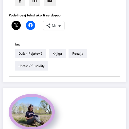
Podeli ovaj tekst ako ti se dopao:
More
Tag
Dušan Pejaković
Knjiga
Poezija
Unrest Of Lucidity