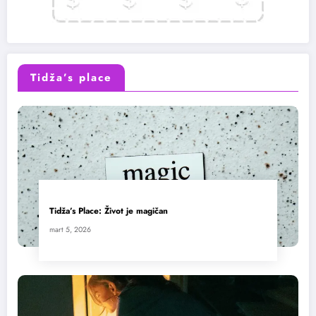
Tidža’s place
Tidža’s Place: Život je magičan
mart 5, 2026