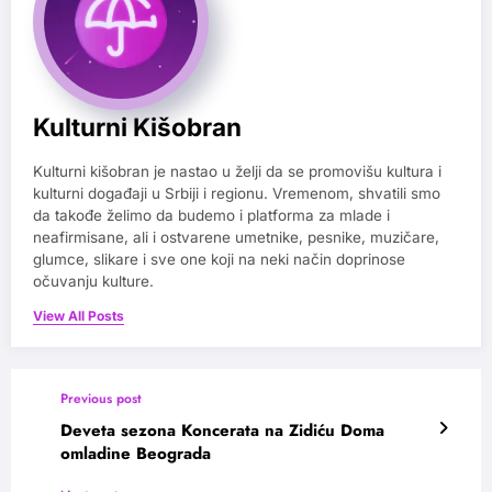
Kulturni Kišobran
Kulturni kišobran je nastao u želji da se promovišu kultura i
kulturni događaji u Srbiji i regionu. Vremenom, shvatili smo
da takođe želimo da budemo i platforma za mlade i
neafirmisane, ali i ostvarene umetnike, pesnike, muzičare,
glumce, slikare i sve one koji na neki način doprinose
očuvanju kulture.
View All Posts
Previous post
Deveta sezona Koncerata na Zidiću Doma
omladine Beograda