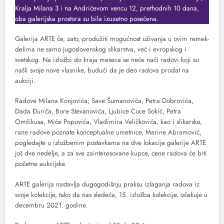
Kralja Milana 3 i na Andrićevom vencu 12, prethodnih 10 dana,
oba galerijska prostora su bila izuzetno posećena.
Galerija ARTE će, zato, produžiti mogućnost uživanja u ovim remek-
delima ne samo jugoslovenskog slikarstva, već i evropskog i
svetskog. Na izložbi do kraja meseca se neće naći radovi koji su
našli svoje nove vlasnike, budući da je deo radova prodat na
aukciji.
Radove Milana Konjovića, Save Šumanovića, Petra Dobrovića,
Dada Đurića, Bore Stevanovića, Ljubice Cuce Sokić, Petra
Omčikusa, Miće Popovića, Vladimira Veličkovića, kao i slikarske,
rane radove poznate konceptualne umetnice, Marine Abramović,
pogledajte u izložbenim postavkama na dve lokacije galerije ARTE
još dve nedelje, a za sve zainteresovane kupce, cene radova će biti
početne aukcijske.
ARTE galerija nastavlja dugogodišnju praksu izlaganja radova iz
svoje kolekcije, tako da nas sledeća, 15. izložba kolekcije, očekuje u
decembru 2021. godine.