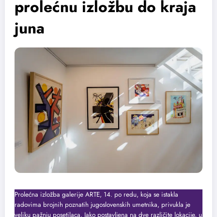
prolećnu izložbu do kraja
juna
Prolećna izložba galerije ARTE, 14. po redu, koja se istakla
radovima brojnih poznatih jugoslovenskih umetnika, privukla je
veliku pažnju posetilaca. Iako postavljena na dve različite lokacije, u