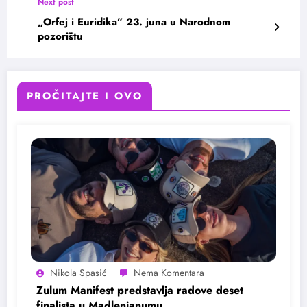
Next post
„Orfej i Euridika” 23. juna u Narodnom
pozorištu
PROČITAJTE I OVO
Nikola Spasić
Zulum Manifest predstavlja radove deset
finalista u Madlenianumu