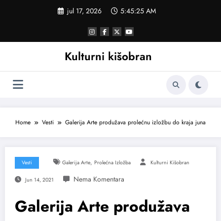
Skoči
jul 17, 2026
5:45:26 AM
na
sadržaj
Kulturni kišobran
Home
Vesti
Galerija Arte produžava prolećnu izložbu do kraja juna
,
Vesti
Galerija Arte
Prolećna Izložba
Kulturni Kišobran
Jun 14, 2021
Galerija Arte produžava