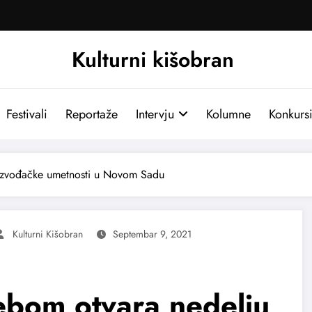
Kulturni kišobran
Festivali
Reportaže
Intervju
Kolumne
Konkurs
izvođačke umetnosti u Novom Sadu
Kulturni Kišobran
Septembar 9, 2021
ebom otvara nedelju