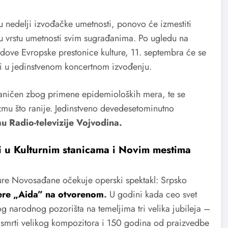
u nedelji izvođačke umetnosti, ponovo će izmestiti
 ovu vrstu umetnosti svim sugrađanima. Po ugledu na
adove Evropske prestonice kulture, 11. septembra će se
ti u jedinstvenom koncertnom izvođenju.
graničen zbog primene epidemioloških mera, te se
zmu što ranije. Jedinstveno devedesetominutno
 Radio-televizije Vojvodina.
i u Kulturnim stanicama i Novim mestima
ture Novosađane očekuje operski spektakl: Srpsko
re „Aida” na otvorenom
.
U godini kada ceo svet
 narodnog pozorišta na temeljima tri velika jubileja –
 smrti velikog kompozitora i 150 godina od praizvedbe