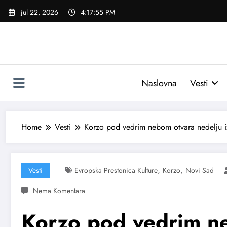
Skoči
jul 22, 2026
4:17:56 PM
na
sadržaj
Naslovna
Vesti
Home
Vesti
Korzo pod vedrim nebom otvara nedelju 
,
,
Vesti
Evropska Prestonica Kulture
Korzo
Novi Sad
Korzo pod vedrim n