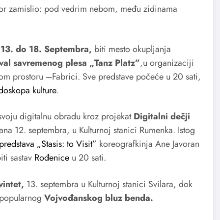
itor zamislio: pod vedrim nebom, među zidinama
 13. do 18. Septembra,
biti mesto okupljanja
ival savremenog plesa
„Tanz Platz”
,u organizaciji
m prostoru –Fabrici. Sve predstave počeće u 20 sati,
idoskopa kulture
.
svoju digitalnu obradu kroz projekat
Digitalni dečji
ana 12. septembra, u Kulturnoj stanici Rumenka. Istog
predstava „Stasis: to Visit”
koreografkinja Ane Javoran
iti sastav
Rođenice
u 20 sati.
vintet,
13. septembra u Kulturnoj stanici Svilara, dok
t popularnog
Vojvođanskog bluz benda.