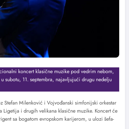
icionalni koncert klasične muzike pod vedrim nebom,
u subotu, 11. septembra, najavljujući drugu nedelju
z Stefan Milenković i Vojvođanski simfonijski orkestar
Ligetija i drugih velikana klasične muzike. Koncert će
rigent sa bogatom evropskom karijerom, u ulozi šefa-