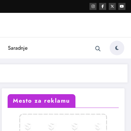
i
Saradnje
Mesto za reklamu