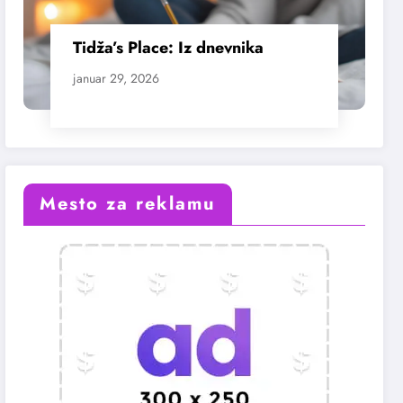
Tidža’s Place: Iz dnevnika
januar 29, 2026
Mesto za reklamu