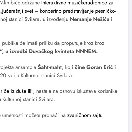
i Mlin biće održane
Interaktivne muzičkeradionice za
„Jučerašnji svet – koncertno predstavljanje pesničko-
rnoj stanici Svilara, u izvođenju
Nemanje Nešića i
 publika će imati priliku da proputuje kroz kroz
e”, u izvedbi Duvačkog kvinteta NNNEM.
projekta ansambla
Šaht-maht
, koji
čine Goran Erić i
20 sati u Kulturnoj stanici Svilara.
če iz duše III”
, nastala na osnovu iskustava korisnika
u Kulturnoj stanici Svilara.
ke umetnosti možete pronaći na
zvaničnom sajtu