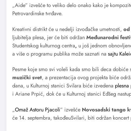
„Aide” izvešće to veliko delo onako kako je kompoz
Petrovardinske tvrđave.
Kreativni distrikt će u nedelji izvođačke umetnosti,
od
ljubitelja plesa, jer će biti održan
Međunarodni fest
Studentskog kulturnog centra
,
u još jednom obnovljeno
a više o programu publika može saznati na
sajtu Kale
Pesme koje smo svi voleli kada smo bili deca dobiće 
muzički svet
, a prezentacija ovog projekta biće održ
dana, u Kulturnoj stanici Svilara biće izvedena
plesna 
i Ariane Prpić, dok će u Kulturnoj stanici Eđšeg nastup
„
Omaž Astoru Pjacoli
”
izvešće
Novosadski tango k
će 14. septembra, takođeuSvilari, biti održan koncer