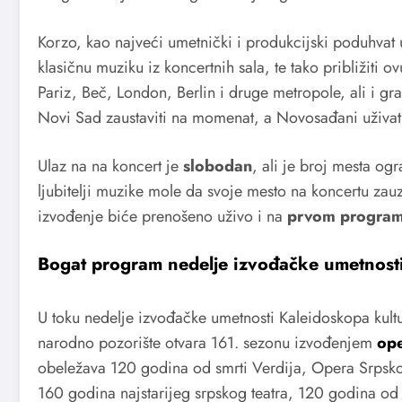
Korzo, kao najveći umetnički i produkcijski poduhvat 
klasičnu muziku iz koncertnih sala, te tako približiti
Pariz, Beč, London, Berlin i druge metropole, ali i gr
Novi Sad zaustaviti na momenat, a Novosađani uživa
Ulaz na na koncert je
slobodan
, ali je broj mesta o
ljubitelji muzike mole da svoje mesto na koncertu zau
izvođenje biće prenošeno uživo i na
prvom programu
Bogat program nedelje izvođačke umetnost
U toku nedelje izvođačke umetnosti Kaleidoskopa kul
narodno pozorište otvara 161. sezonu izvođenjem
ope
obeležava 120 godina od smrti Verdija, Opera Srpskog
160 godina najstarijeg srpskog teatra, 120 godina od