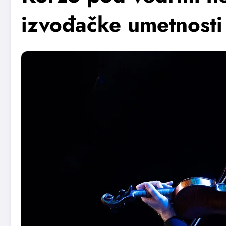
izvođačke umetnost