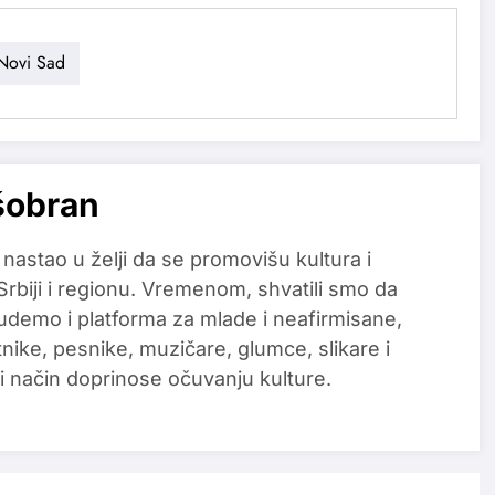
Novi Sad
šobran
 nastao u želji da se promovišu kultura i
 Srbiji i regionu. Vremenom, shvatili smo da
udemo i platforma za mlade i neafirmisane,
tnike, pesnike, muzičare, glumce, slikare i
i način doprinose očuvanju kulture.