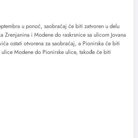
septembra u ponoć, saobraćaj će biti zatvoren u delu
ka Zrenjanina i Modene do raskrsnice sa ulicom Jovana
ića ostati otvorena za saobraćaj, a Pionirska će biti
 ulice Modene do Pionirske ulice, takođe će biti