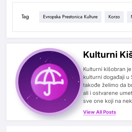
Tag
Evropska Prestonica Kulture
Korzo
Kulturni Ki
Kulturni kišobran je
kulturni događaji u
takođe želimo da b
ali i ostvarene ume
sve one koji na nek
View All Posts