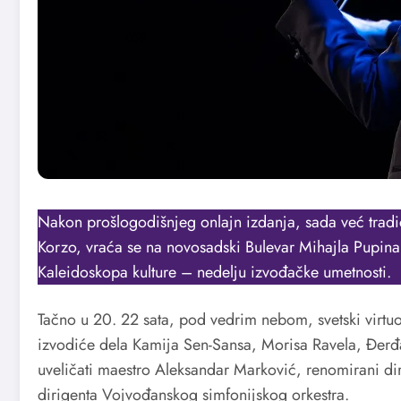
Nakon prošlogodišnjeg onlajn izdanja, sada već trad
Korzo, vraća se na novosadski Bulevar Mihajla Pupina 
Kaleidoskopa kulture – nedelju izvođačke umetnosti.
Tačno u 20. 22 sata, pod vedrim nebom, svetski virtuo
izvodiće dela Kamija Sen-Sansa, Morisa Ravela, Đerđa 
uveličati maestro Aleksandar Marković, renomirani di
dirigenta Vojvođanskog simfonijskog orkestra.