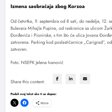
Izmena saobraćaja zbog Korzoa
Od četvrtka, 9. septembra od 8 sati, do nedelje, 12. 
Bulevara Mihajla Pupina, od raskrsnice sa ulicom Žar
Đorđevića i Pionirske, s tim što će ulica Jovana Đorđev
zatvorena. Parking kod poslastičarnice „Carigrad”, od
zatvoren.
Foto: NSEPK Jelena Ivanović
Share this content:
Podeli ovaj tekst ako ti se dopao:
More