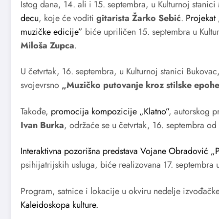
Istog dana, 14. ali i 15. septembra, u Kulturnoj stanic
decu
, koje će voditi
gitarista Žarko Sebić
.
Projekat 
muzičke edicije”
biće upriličen 15. septembra u Kultu
Miloša Zupca
.
U četvrtak, 16. septembra, u Kulturnoj stanici Bukovac,
svojevrsno
„Muzičko putovanje kroz stilske epoh
Takođe,
promocija kompozicije „Klatno”
, autorskog 
Ivan Burka
, održaće se u četvrtak, 16. septembra od 
Interaktivna pozorišna predstava Vojane Obradović „Pri
psihijatrijskih usluga, biće realizovana 17. septembra 
Program, satnice i lokacije u okviru nedelje izvođač
Kaleidoskopa kulture.