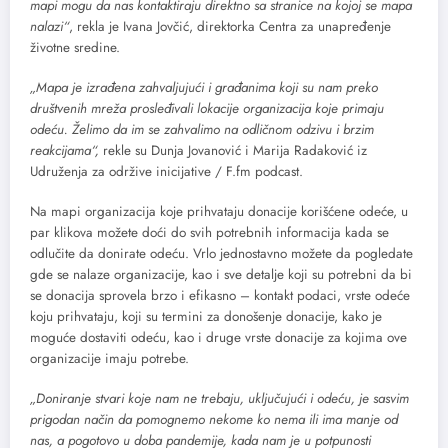
mapi mogu da nas kontaktiraju direktno sa stranice na kojoj se mapa
nalazi“
, rekla je Ivana Jovčić, direktorka Centra za unapređenje
životne sredine.
„Mapa je izrađena zahvaljujući i građanima koji su nam preko
društvenih mreža prosleđivali lokacije organizacija koje primaju
odeću. Želimo da im se zahvalimo na odličnom odzivu i brzim
reakcijama“,
rekle su Dunja Jovanović i Marija Radaković iz
Udruženja za održive inicijative / F.fm podcast.
Na mapi organizacija koje prihvataju donacije korišćene odeće, u
par klikova možete doći do svih potrebnih informacija kada se
odlučite da donirate odeću. Vrlo jednostavno možete da pogledate
gde se nalaze organizacije, kao i sve detalje koji su potrebni da bi
se donacija sprovela brzo i efikasno – kontakt podaci, vrste odeće
koju prihvataju, koji su termini za donošenje donacije, kako je
moguće dostaviti odeću, kao i druge vrste donacije za kojima ove
organizacije imaju potrebe.
„Doniranje stvari koje nam ne trebaju, uključujući i odeću, je sasvim
prigodan način da pomognemo nekome ko nema ili ima manje od
nas, a pogotovo u doba pandemije, kada nam je u potpunosti