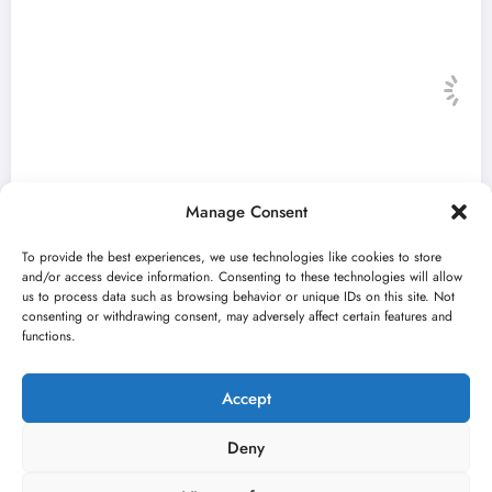
Manage Consent
To provide the best experiences, we use technologies like cookies to store
and/or access device information. Consenting to these technologies will allow
us to process data such as browsing behavior or unique IDs on this site. Not
consenting or withdrawing consent, may adversely affect certain features and
„Najveći mali festival u Vojvodini“ i ovog
functions.
avgusta u Sremskoj Mitrovici
jun 23, 2026
Kulturni kišobran
Accept
Deny