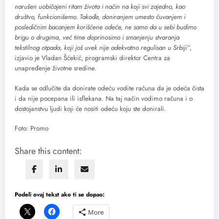
narušen uobičajeni ritam života i način na koji svi zajedno, kao
društvo, funkcionišemo. Takođe, doniranjem umesto čuvanjem i
posledičnim bacanjem korišćene odeće, ne samo da u sebi budimo
brigu o drugima, već time doprinosimo i smanjenju stvaranja
tekstilnog otpada, koji još uvek nije adekvatno regulisan u Srbiji“
,
izjavio je Vladan Šćekić, programski direktor Centra za
unapređenje životne sredine.
Kada se odlučite da donirate odeću vodite računa da je odeća čista
i da nije pocepana ili isflekana. Na taj način vodimo računa i o
dostojanstvu ljudi koji će nositi odeću koju ste donirali.
Foto: Promo
Share this content:
Podeli ovaj tekst ako ti se dopao:
More