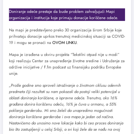
Doniranje odeće prestaje da bude problem zahvaljujući Mapi
organizacija i institucija koje primaju donacije korišćene odeće.
Na mapi je predstavljeno preko 30 organizacija širom Srbije koje
prihvataju donacije uprkos trenutnoj medicinskoj situaciji sa COVID-
19 i mogu se pronaći na
OVOM LINKU
.
Mapa je izrađena u okviru projekta “Tekstilni otpad nije u modi”
koji realizuju Centar za unapređenje životne sredine i Udruženje za
održive inicijative / F.fm podcast uz finansijsku podršku Evropske
unije.
„Prošle godine smo sproveli istraživanje o životnom ciklusu odevnih
predmeta čiji rezultati su nam pokazali da postoji veliki potencijal u
oblasti doniranja korišćene, a ispravne odeće. Trenutno, oko 16%
građana donira korišćenu odeću, 16% je čuva u ormanu, a 55%
poklanja garderobu. Mi smo želeli da unapredimo mogućnosti
doniranja korišćene garderobe i ova mapa je jedan od načina.
Nastavićemo da unosimo nove lokacije kako bi ceo proces doniranja
bio što zastupljeniji u celoj Srbiji, a svi koji žele da se nađu na ovoj