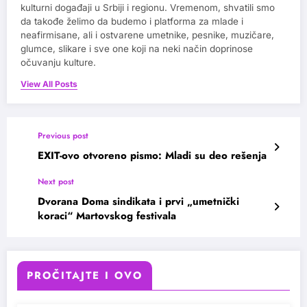
kulturni događaji u Srbiji i regionu. Vremenom, shvatili smo
da takođe želimo da budemo i platforma za mlade i
neafirmisane, ali i ostvarene umetnike, pesnike, muzičare,
glumce, slikare i sve one koji na neki način doprinose
očuvanju kulture.
View All Posts
Previous post
EXIT-ovo otvoreno pismo: Mladi su deo rešenja
Next post
Dvorana Doma sindikata i prvi „umetnički
koraci“ Martovskog festivala
PROČITAJTE I OVO