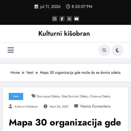
Skoči
jul 11, 2026
8:55:07 PM
na
sadržaj
Kulturni kišobran
Home
Vesti
Mapa 30 organizacija gde može da se donira odeća
,
Vesti
Doniranje Odeće
Gde Donirati Odeću. Polovna Odeća
Kulturni Kišobran
Mart 24, 2021
Mapa 30 organizacija gde