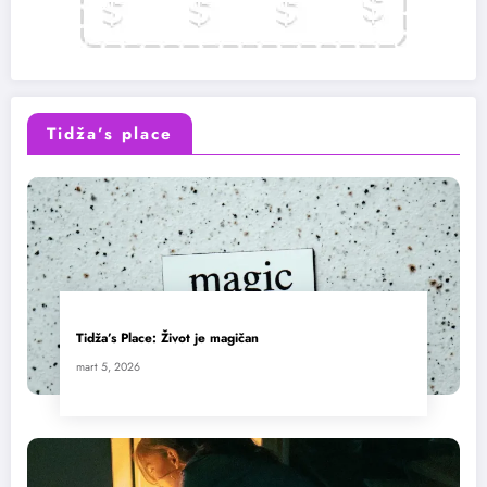
Tidža’s place
Tidža’s Place: Život je magičan
mart 5, 2026