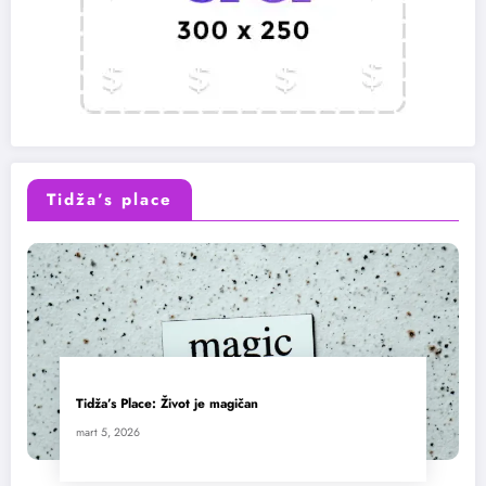
Tidža’s place
Tidža’s Place: Život je magičan
mart 5, 2026