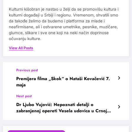
Kulturni kišobran je nastao u želji da se promovišu kultura i
kulturni događaji u Srbiji i regionu. Vremenom, shvatili smo
da takođe želimo da budemo i platforma za mlade i
neafirmisane, ali i ostvarene umetnike, pesnike, muzičare,
glumce, slikare i sve one koji na neki način doprinose
očuvanju kulture.
View All Posts
Previous post
Premijera filma „Skok“ o Nataši Kovačević 7.
maja
Next post
Dr Ljubo Vujović: Nepoznati detalji o
zabranjenoj opereti Vesela udovica u Crnoj
Gori