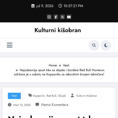
Skoči
jul 9, 2026
10:57:21 PM
na
sadržaj
Kulturni kišobran
Home
Vesti
Najzabavnija spust trka za skijaše i bordere Red Bull Homerun
održana je u subotu na Kopaoniku sa rekordnim brojem takmičara!
,
,
Vesti
Kopaonik
Red Bull
Skijaši
Kulturni Kišobran
Mart 12, 2020