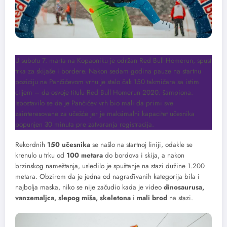
U subotu 7. marta na Kopaoniku je održan Red Bull Homerun, spust
trka za skijaše i bordere. Nakon sedam godina pauze na startnu
poziciju na Pančićevom vrhu je stalo čak 150 takmičara sa istim
ciljem – da osvoje titulu Red Bull Homerun 2020. šampiona.
Ispostavilo se da je Pančićev vrh bio mali da primi sve
zainteresovane za učešće jer je maksimalni kapacitet učesnika
popunjen 30 minuta pre zatvaranja registracija.
Rekordnih
150 učesnika
se našlo na startnoj liniji, odakle se
krenulo u trku od
100 metara
do bordova i skija, a nakon
brzinskog nameštanja, usledilo je spuštanje na stazi dužine 1.200
metara. Obzirom da je jedna od nagrađivanih kategorija bila i
najbolja maska, niko se nije začudio kada je video
dinosaurusa,
vanzemaljca, slepog miša, skeletona
i
mali brod
na stazi.