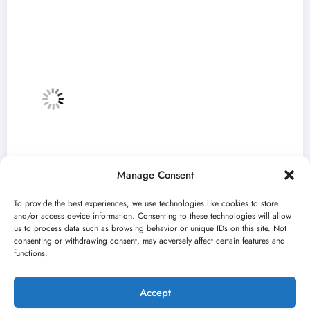
Manage Consent
To provide the best experiences, we use technologies like cookies to store
and/or access device information. Consenting to these technologies will allow
us to process data such as browsing behavior or unique IDs on this site. Not
consenting or withdrawing consent, may adversely affect certain features and
„Najveći mali festival u Vojvodini“ i ovog
functions.
avgusta u Sremskoj Mitrovici
jun 23, 2026
Kulturni kišobran
Accept