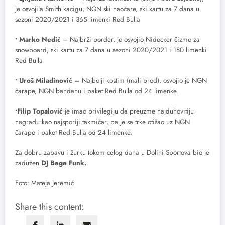
je osvojila Smith kacigu, NGN ski naočare, ski kartu za 7 dana u
sezoni 2020/2021 i 365 limenki Red Bulla
• Marko Nedić
– Najbrži border, je osvojio Nidecker čizme za
snowboard, ski kartu za 7 dana u sezoni 2020/2021 i 180 limenki
Red Bulla
• Uroš Miladinović –
Najbolji kostim (mali brod), osvojio je NGN
čarape, NGN bandanu i paket Red Bulla od 24 limenke.
•Filip Topalović
je imao privilegiju da preuzme najduhovitiju
nagradu kao najsporiji takmičar, pa je sa trke otišao uz NGN
čarape i paket Red Bulla od 24 limenke.
Za dobru zabavu i žurku tokom celog dana u Dolini Sportova bio je
zadužen
DJ Bege Funk.
Foto: Mateja Jeremić
Share this content: