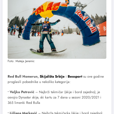
Foto: Mateja Jeremic
Red Bull Homerun,
Skijališta Srbije
i
Beosport
su ove godine
proglasili pobednike u nekoliko kategorija:
• Veljko Petrović
– Najbrži takmičar (skije i bord zajedno), je
osvojio Dynastar skije, ski kartu za 7 dana u sezoni 2020/2021 i
365 limenki Red Bulla
• Ljiljana Marković
– Najbrža takmičarka (skije i bord zajedno),