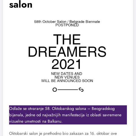
salon
Odlaže se otvaranje 58. Oktobarskog salona – Beogradskog
bijenala, jedne od najvažnijih manifestacija iz oblasti savremene
vizuelne umetnosti na Balkanu.
Oktobarski salon je prethodno bio zakazan za 16. oktobar ove