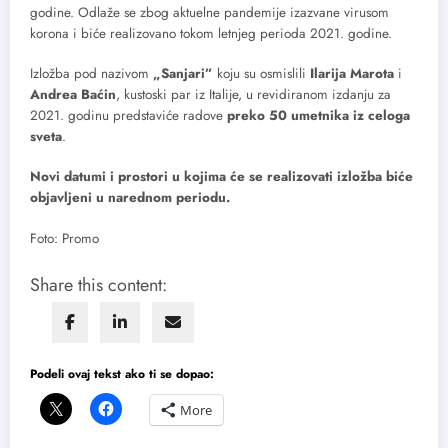
godine. Odlaže se zbog aktuelne pandemije izazvane virusom
korona
i biće realizovano tokom letnjeg perioda 2021. godine.
Izložba pod nazivom
„Sanjari”
koju su osmislili
Ilarija Marota
i
Andrea Baćin
, kustoski par iz Italije, u revidiranom izdanju za
2021. godinu predstaviće radove
preko 50 umetnika iz celoga
sveta
.
Novi datumi i prostori u kojima će se realizovati izložba biće
objavljeni u narednom periodu.
Foto: Promo
Share this content:
Podeli ovaj tekst ako ti se dopao:
More