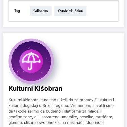
Tag
Odloženo
Oktobarski Salon
Kulturni Kišobran
Kulturni kišobran je nastao u želji da se promovišu kultura i
kulturni događaji u Srbiji i regionu. Vremenom, shvatili smo
da takođe želimo da budemo i platforma za mlade i
neafirmisane, ali i ostvarene umetnike, pesnike, muzičare,
glumce, slikare i sve one koji na neki način doprinose