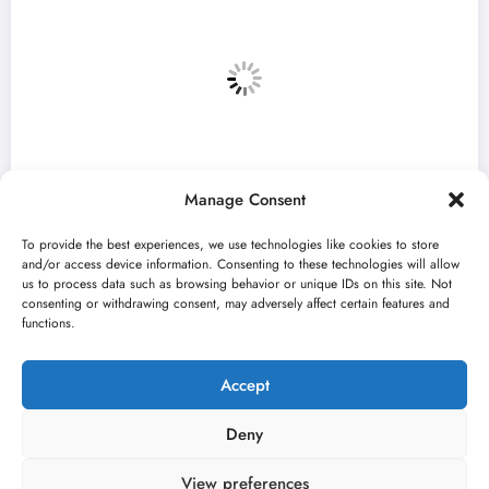
Manage Consent
To provide the best experiences, we use technologies like cookies to store
and/or access device information. Consenting to these technologies will allow
us to process data such as browsing behavior or unique IDs on this site. Not
consenting or withdrawing consent, may adversely affect certain features and
„Najveći mali festival u Vojvodini“ i o
functions.
avgusta u Sremskoj Mitrovici
jun 23, 2026
Kulturni kišobran
Accept
Deny
View preferences