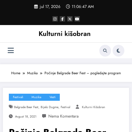
Skoči
jul 17, 2026
11:06:48 AM
na
sadržaj
Kulturni kišobran
Home
Muzika
Počinje Belgrade Beer Fest – pogledajte program
Festivali
Muzika
Vesti
,
,
Belgrade Beer Fest
Bijelo Dugme
Festival
Kulturni Kišobran
Avgust 18, 2021