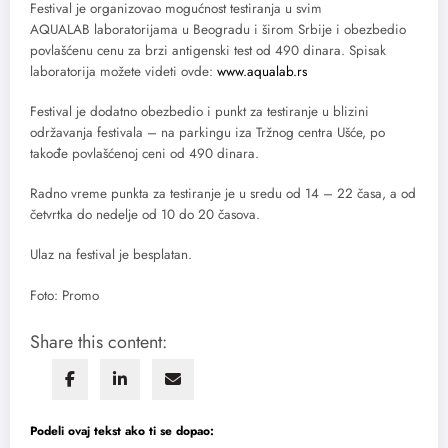
Festival je organizovao mogućnost testiranja u svim
AQUALAB laboratorijama u Beogradu i širom Srbije i obezbedio
povlašćenu cenu za brzi antigenski test od 490 dinara. Spisak
laboratorija možete videti ovde:
www.aqualab.rs
Festival je dodatno obezbedio i punkt za testiranje u blizini
održavanja festivala – na parkingu iza Tržnog centra Ušće, po
takođe povlašćenoj ceni od 490 dinara.
Radno vreme punkta za testiranje je u sredu od 14 – 22 časa, a od
četvrtka do nedelje od 10 do 20 časova.
Ulaz na festival je besplatan.
Foto: Promo
Share this content:
Podeli ovaj tekst ako ti se dopao: