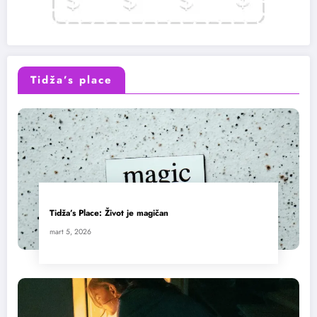
Tidža’s place
Tidža’s Place: Život je magičan
mart 5, 2026