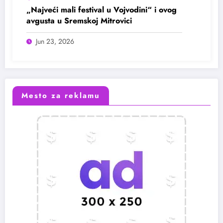
„Najveći mali festival u Vojvodini“ i ovog
avgusta u Sremskoj Mitrovici
Jun 23, 2026
Mesto za reklamu