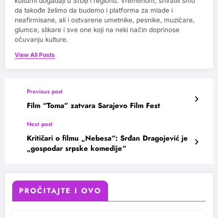
kulturni događaji u Srbiji i regionu. Vremenom, shvatili smo
da takođe želimo da budemo i platforma za mlade i
neafirmisane, ali i ostvarene umetnike, pesnike, muzičare,
glumce, slikare i sve one koji na neki način doprinose
očuvanju kulture.
View All Posts
Previous post
Film “Toma” zatvara Sarajevo Film Fest
Next post
Kritičari o filmu „Nebesa“: Srđan Dragojević je
„gospodar srpske komedije“
PROČITAJTE I OVO