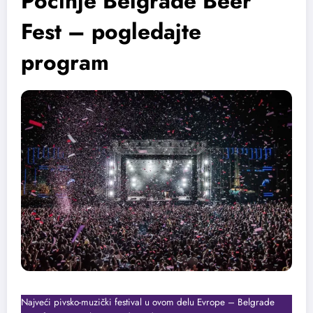
Počinje Belgrade Beer
Fest – pogledajte
program
Najveći pivsko-muzički festival u ovom delu Evrope – Belgrade