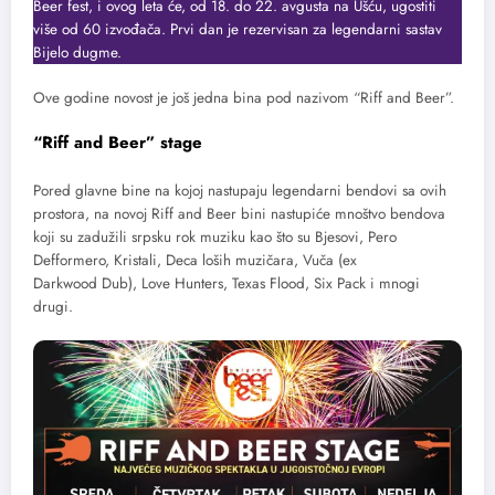
Beer fest, i ovog leta će, od 18. do 22. avgusta na Ušću, ugostiti
više od 60 izvođača. Prvi dan je rezervisan za legendarni sastav
Bijelo dugme.
Ove godine novost je još jedna bina pod nazivom “Riff and Beer”.
“
Riff and Beer” stage
Pored glavne bine na kojoj nastupaju legendarni bendovi sa ovih
prostora, na novoj Riff and Beer bini nastupiće mnoštvo bendova
koji su zadužili srpsku rok muziku kao što su Bjesovi, Pero
Defformero, Kristali, Deca loših muzičara, Vuča (ex
Darkwood Dub), Love Hunters, Texas Flood, Six Pack i mnogi
drugi.