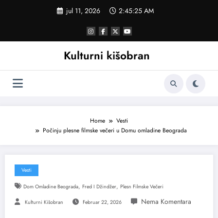
Skoči
jul 11, 2026
2:45:25 AM
na
sadržaj
Kulturni kišobran
Home
Vesti
Počinju plesne filmske večeri u Domu omladine Beograda
Vesti
,
,
Dom Omladine Beograda
Fred I Džindžer
Plesn Filmske Večeri
Kulturni Kišobran
Februar 22, 2026