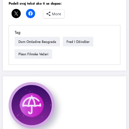
Podeli ovaj tekst ako ti se dopao:
More
Tag
Dom Omladine Beograda
Fred I Džindžer
Plesn Filmske Večeri