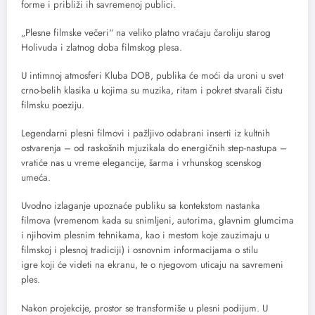
forme i približi ih savremenoj publici.
„Plesne filmske večeri“ na veliko platno vraćaju čaroliju starog
Holivuda i zlatnog doba filmskog plesa.
U intimnoj atmosferi Kluba DOB, publika će moći da uroni u svet
crno-belih klasika u kojima su muzika, ritam i pokret stvarali čistu
filmsku poeziju.
Legendarni plesni filmovi i pažljivo odabrani inserti iz kultnih
ostvarenja – od raskošnih mjuzikala do energičnih step-nastupa –
vratiće nas u vreme elegancije, šarma i vrhunskog scenskog
umeća.
Uvodno izlaganje upoznaće publiku sa kontekstom nastanka
filmova (vremenom kada su snimljeni, autorima, glavnim glumcima
i njihovim plesnim tehnikama, kao i mestom koje zauzimaju u
filmskoj i plesnoj tradiciji) i osnovnim informacijama o stilu
igre koji će videti na ekranu, te o njegovom uticaju na savremeni
ples.
Nakon projekcije, prostor se transformiše u plesni podijum. U