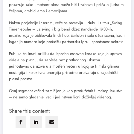
pokazuje kako umetnost plesa može biti i zabava i priča o ljudskim
željama, ambicijama i emocijama.
Nakon projekcije inserata, veče se nastavlja u duhu i ritmu „Swing
Time“ epohe – uz sving i big bend džez standarde 1930-ih,
muziku koja je oblikovala lindi hop, čarlston i solo džez scenu, kao i
laganije numere koje podstiču partnersku igru i spontanost pokreta.
Publika će imati priliku da isproba osnovne korake koje je upravo
videla na platnu, da zapleše bez prethodnog iskustva ili
jednostavno da uživa u atmosferi večeri u kojoj se filmski glamur,
nostalgija i kolektivna energija prirodno pretvaraju u zajednički
plesni prostor.
Ovaj segment večeri zamišljen je kao produžetak filmskog iskustva
– ne samo gledanje, već i jedinstven lični doživljaj viđenog.
Share this content: