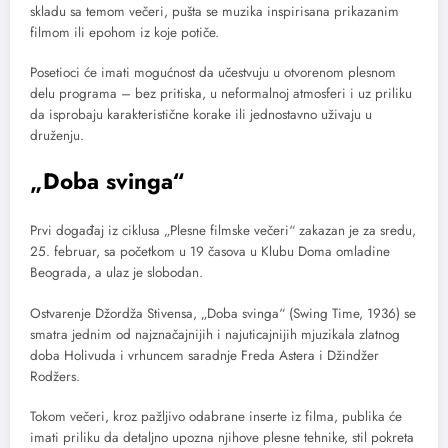
skladu sa temom večeri, pušta se muzika inspirisana prikazanim
filmom ili epohom iz koje potiče.
Posetioci će imati mogućnost da učestvuju u otvorenom plesnom
delu programa – bez pritiska, u neformalnoj atmosferi i uz priliku
da isprobaju karakteristične korake ili jednostavno uživaju u
druženju.
„Doba svinga“
Prvi događaj iz ciklusa „Plesne filmske večeri“ zakazan je za sredu,
25. februar, sa početkom u 19 časova u Klubu Doma omladine
Beograda, a ulaz je slobodan.
Ostvarenje Džordža Stivensa, „Doba svinga“ (Swing Time, 1936) se
smatra jednim od najznačajnijih i najuticajnijih mjuzikala zlatnog
doba Holivuda i vrhuncem saradnje Freda Astera i Džindžer
Rodžers.
Tokom večeri, kroz pažljivo odabrane inserte iz filma, publika će
imati priliku da detaljno upozna njihove plesne tehnike, stil pokreta