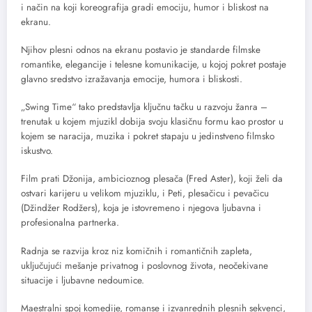
i način na koji koreografija gradi emociju, humor i bliskost na
ekranu.
Njihov plesni odnos na ekranu postavio je standarde filmske
romantike, elegancije i telesne komunikacije, u kojoj pokret postaje
glavno sredstvo izražavanja emocije, humora i bliskosti.
„Swing Time“ tako predstavlja ključnu tačku u razvoju žanra –
trenutak u kojem mjuzikl dobija svoju klasičnu formu kao prostor u
kojem se naracija, muzika i pokret stapaju u jedinstveno filmsko
iskustvo.
Film prati Džonija, ambicioznog plesača (Fred Aster), koji želi da
ostvari karijeru u velikom mjuziklu, i Peti, plesačicu i pevačicu
(Džindžer Rodžers), koja je istovremeno i njegova ljubavna i
profesionalna partnerka.
Radnja se razvija kroz niz komičnih i romantičnih zapleta,
uključujući mešanje privatnog i poslovnog života, neočekivane
situacije i ljubavne nedoumice.
Maestralni spoj komedije, romanse i izvanrednih plesnih sekvenci,