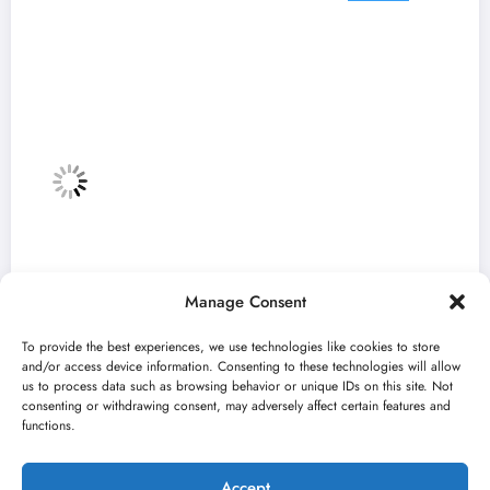
Manage Consent
To provide the best experiences, we use technologies like cookies to store
and/or access device information. Consenting to these technologies will allow
us to process data such as browsing behavior or unique IDs on this site. Not
consenting or withdrawing consent, may adversely affect certain features and
„Najveći mali festival u Vojvodini“ i ovog
functions.
avgusta u Sremskoj Mitrovici
jun 23, 2026
Kulturni kišobran
Accept