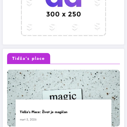
Tidža’s place
Tidža’s Place: Život je magičan
mart 5, 2026