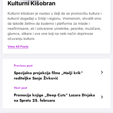
Kulturni Kišobran
Kulturni kišobran je nastao u želji da se promovišu kultura i
kulturni događaji u Srbiji i regionu. Vremenom, shvatili smo
da takođe želimo da budemo i platforma za mlade i
neafirmisane, ali i ostvarene umetnike, pesnike, muzičare,
glumce, slikare i sve one koji na neki način doprinose
očuvanju kulture.
View All Posts
Previous post
Specijalna projekcija filma „Mačji krik“
rediteljke Sanje Živković
Next post
Promocija knjige „Deep Cuts“ Lazara Divjaka
na Spratu 25. februara