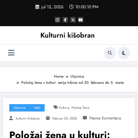
Skoči
jul 13, 2026
10:00:11 PM
na
sadržaj
Kulturni kišobran
Home
Ulaznica
Položaj žena u kulturi: serija tribina od 20. februara do 5. marta
,
Ulaznica
Vesti
Kultura
Položaj Žena
Kulturni Kišobran
Februar 20, 2020
Položaj žena u kulturi: