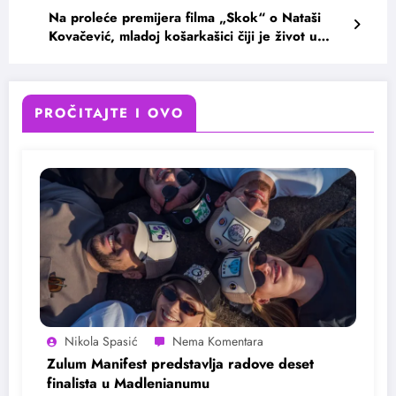
Na proleće premijera filma „Skok“ o Nataši
Kovačević, mladoj košarkašici čiji je život u
nekoliko minuta potpuno izmenjen
PROČITAJTE I OVO
Nikola Spasić
Zulum Manifest predstavlja radove deset
finalista u Madlenianumu