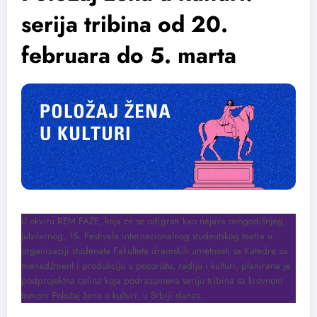
serija tribina od 20.
februara do 5. marta
U okviru REM FAZE, koja će se odigrati kao najava ovogodišnjeg,
jubilarnog, 15. Festivala internacionalnog studentskog teatra u
organizaciji studenata Fakulteta dramskih umetnosti sa Katedre za
menadžment i produkciju u pozorištu, radiju i kulturi, planirana je
podprojektna celina koja podrazumeva seriju tribina sa krovnom
temom Položaj žena u kulturi, u Srbiji danas.