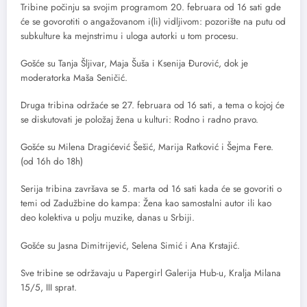
Tribine počinju sa svojim programom 20. februara od 16 sati gde
će se govorotiti o angažovanom i(li) vidljivom: pozorište na putu od
subkulture ka mejnstrimu i uloga autorki u tom procesu.
Gošće su Tanja Šljivar, Maja Šuša i Ksenija Đurović, dok je
moderatorka Maša Seničić.
Druga tribina održaće se 27. februara od 16 sati, a tema o kojoj će
se diskutovati je položaj žena u kulturi: Rodno i radno pravo.
Gošće su Milena Dragićević Šešić, Marija Ratković i Šejma Fere.
(od 16h do 18h)
Serija tribina završava se 5. marta od 16 sati kada će se govoriti o
temi od Zadužbine do kampa: Žena kao samostalni autor ili kao
deo kolektiva u polju muzike, danas u Srbiji.
Gošće su Jasna Dimitrijević, Selena Simić i Ana Krstajić.
Sve tribine se održavaju u Papergirl Galerija Hub-u, Kralja Milana
15/5, III sprat.