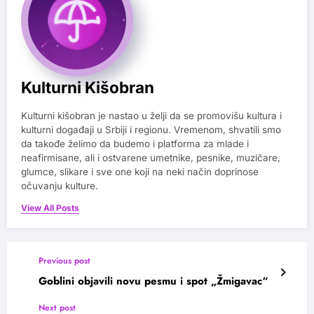
Kulturni Kišobran
Kulturni kišobran je nastao u želji da se promovišu kultura i
kulturni događaji u Srbiji i regionu. Vremenom, shvatili smo
da takođe želimo da budemo i platforma za mlade i
neafirmisane, ali i ostvarene umetnike, pesnike, muzičare,
glumce, slikare i sve one koji na neki način doprinose
očuvanju kulture.
View All Posts
Previous post
Goblini objavili novu pesmu i spot „Žmigavac“
Next post