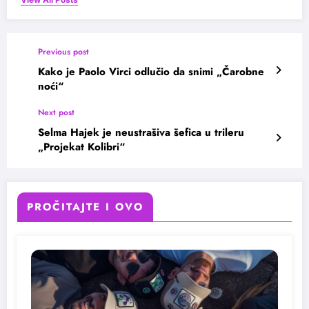
Previous post
Kako je Paolo Virci odlučio da snimi „Čarobne
noći“
Next post
Selma Hajek je neustrašiva šefica u trileru
„Projekat Kolibri“
PROČITAJTE I OVO