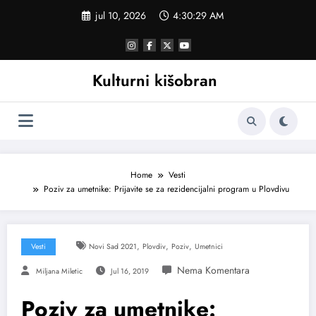
Skoči
jul 10, 2026
4:30:30 AM
na
sadržaj
Kulturni kišobran
Home
Vesti
Poziv za umetnike: Prijavite se za rezidencijalni program u Plovdivu
,
,
,
Vesti
Novi Sad 2021
Plovdiv
Poziv
Umetnici
Miljana Miletic
Jul 16, 2019
Poziv za umetnike: