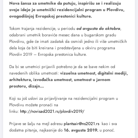
Nova šansa za umetnike da putuju, inspirišu se i realizuju
svoje ideje je umetnički rezidencijalni program u Plovdivu,
ovogodišnjoj Evropskoj prestonici kulture.
Tokom trajanja rezidencije, u periodu
od avgusta do oktobra
,
odabrani umetnik boraviće mesec dana u bugarskom gradu
Plovdivu, gde će imati zadatak da osmisli jedno ili više umetničkih
dela koja će biti kreirana i predstavljena u okviru programa
Plovdiv 2019 – Evropska prestonica kulture.
Da bi se umetnici prijavili potrebno je da se bave nekim od
navedenih oblika umetnosti:
vizuelna umetnost, digitalni mediji,
arhitektura, izvođačka umetnost, umetnost u javnom
prostoru, dizajn…
Koji su još uslovi za prijavljivanje na rezidencijalni program u
Plovdivu možete pronaći na
linku:
http://novisad2021.rs/plovdiv2019/
Prijave se šalju na mejl adresu
plantsair@ns2021.rs
kao i sva
dodatna pitanja, najkasnije do
16. avgusta 2019.
u ponoć.