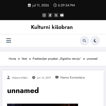
Skoči
jul 11, 2026
6:29:54 PM
na
sadržaj
Kulturni kišobran
Home
Vesti
Predstavljen projekat „Digitalna istorija“
unnamed
Miljana Miletic
Jun 13, 2019
unnamed