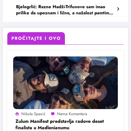
Bjelogrlić: Razne Hadži-Trifunove sam imao
prilike da upoznam i lično, a nažalost pamtimo
ih i iz naše dalje i bliže istorije
PROČITAJTE I OVO
Nikola Spasić
Zulum Manifest predstavlja radove deset
finalista u Madlenianumu