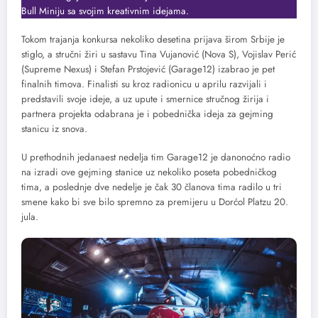
Bull Miniju sa svojim kreativnim idejama.
Tokom trajanja konkursa nekoliko desetina prijava širom Srbije je
stiglo, a stručni žiri u sastavu Tina Vujanović (Nova S), Vojislav Perić
(Supreme Nexus) i Stefan Prstojević (Garage12) izabrao je pet
finalnih timova. Finalisti su kroz radionicu u aprilu razvijali i
predstavili svoje ideje, a uz upute i smernice stručnog žirija i
partnera projekta odabrana je i pobednička ideja za gejming
stanicu iz snova.
U prethodnih jedanaest nedelja tim Garage12 je danonoćno radio
na izradi ove gejming stanice uz nekoliko poseta pobedničkog
tima, a poslednje dve nedelje je čak 30 članova tima radilo u tri
smene kako bi sve bilo spremno za premijeru u Dorćol Platzu 20.
jula.