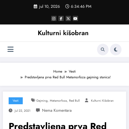
Skoči
jul 10, 2026
6:34:47 PM
na
sadržaj
Kulturni kišobran
Home
Vesti
Predstavljena prva Red Bull Metamorfoza gejming stanica!
,
,
Vesti
Gejming
Metamorfoza
Red Bull
Kulturni Kišobran
Jul 22, 2021
Predstavljena prva Red