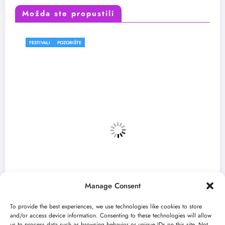
Možda ste propustili
ORIŠTE
FESTIVALI
Manage Consent
To provide the best experiences, we use technologies like cookies to store
and/or access device information. Consenting to these technologies will allow
us to process data such as browsing behavior or unique IDs on this site. Not