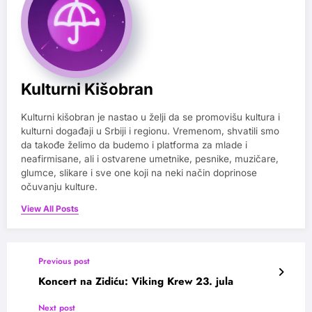
Kulturni Kišobran
Kulturni kišobran je nastao u želji da se promovišu kultura i
kulturni događaji u Srbiji i regionu. Vremenom, shvatili smo
da takođe želimo da budemo i platforma za mlade i
neafirmisane, ali i ostvarene umetnike, pesnike, muzičare,
glumce, slikare i sve one koji na neki način doprinose
očuvanju kulture.
View All Posts
Previous post
Koncert na Zidiću: Viking Krew 23. jula
Next post