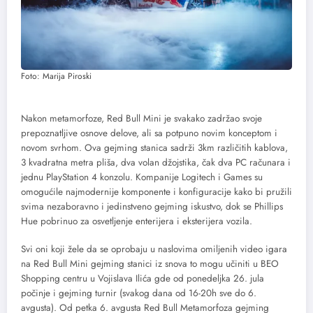
Foto: Marija Piroski
Nakon metamorfoze, Red Bull Mini je svakako zadržao svoje
prepoznatljive osnove delove, ali sa potpuno novim konceptom i
novom svrhom. Ova gejming stanica sadrži 3km različitih kablova,
3 kvadratna metra pliša, dva volan džojstika, čak dva PC računara i
jednu PlayStation 4 konzolu. Kompanije Logitech i Games su
omogućile najmodernije komponente i konfiguracije kako bi pružili
svima nezaboravno i jedinstveno gejming iskustvo, dok se Phillips
Hue pobrinuo za osvetljenje enterijera i eksterijera vozila.
Svi oni koji žele da se oprobaju u naslovima omiljenih video igara
na Red Bull Mini gejming stanici iz snova to mogu učiniti u BEO
Shopping centru u Vojislava Ilića gde od ponedeljka 26. jula
počinje i gejming turnir (svakog dana od 16-20h sve do 6.
avgusta). Od petka 6. avgusta Red Bull Metamorfoza gejming