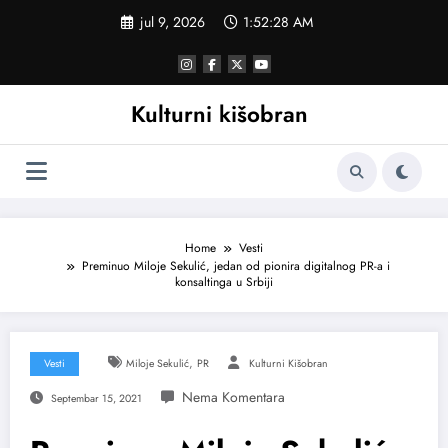
Skoči
jul 9, 2026
1:52:29 AM
na
sadržaj
Kulturni kišobran
Home
Vesti
Preminuo Miloje Sekulić, jedan od pionira digitalnog PR-a i
konsaltinga u Srbiji
,
Vesti
Miloje Sekulić
PR
Kulturni Kišobran
Septembar 15, 2021