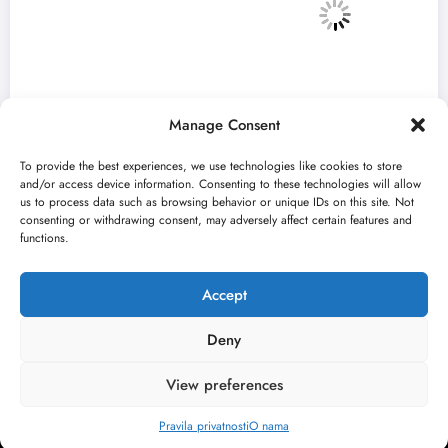
Manage Consent
To provide the best experiences, we use technologies like cookies to store
and/or access device information. Consenting to these technologies will allow
us to process data such as browsing behavior or unique IDs on this site. Not
consenting or withdrawing consent, may adversely affect certain features and
„Najveći mali festival u Vojvodini“ i ovog
functions.
avgusta u Sremskoj Mitrovici
jun 23, 2026
Kulturni kišobran
Accept
Deny
View preferences
O nama
Uslovi
Kontakt
2026
Kulturni kišobran
| Powered By
SpiceThemes
Pravila privatnosti
O nama