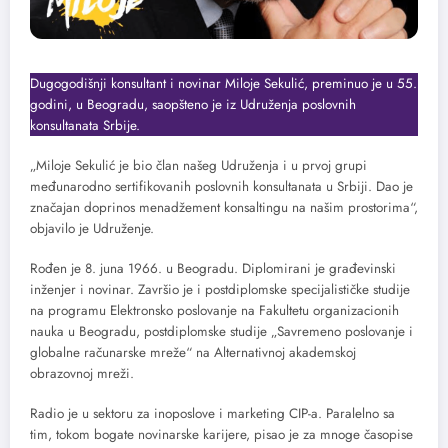
Dugogodišnji konsultant i novinar Miloje Sekulić, preminuo je u 55.
godini, u Beogradu, saopšteno je iz Udruženja poslovnih
konsultanata Srbije.
„Miloje Sekulić je bio član našeg Udruženja i u prvoj grupi
međunarodno sertifikovanih poslovnih konsultanata u Srbiji. Dao je
značajan doprinos menadžement konsaltingu na našim prostorima“,
objavilo je Udruženje.
Rođen je 8. juna 1966. u Beogradu. Diplomirani je građevinski
inženjer i novinar. Završio je i postdiplomske specijalističke studije
na programu Elektronsko poslovanje na Fakultetu organizacionih
nauka u Beogradu, postdiplomske studije „Savremeno poslovanje i
globalne računarske mreže“ na Alternativnoj akademskoj
obrazovnoj mreži.
Radio je u sektoru za inoposlove i marketing CIP-a. Paralelno sa
tim, tokom bogate novinarske karijere, pisao je za mnoge časopise