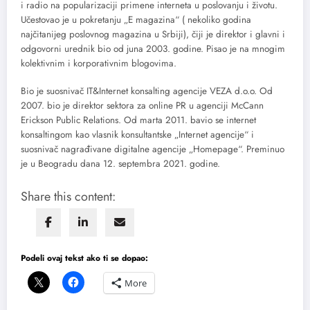
i radio na popularizaciji primene interneta u poslovanju i životu.
Učestovao je u pokretanju „E magazina“ ( nekoliko godina
najčitanijeg poslovnog magazina u Srbiji), čiji je direktor i glavni i
odgovorni urednik bio od juna 2003. godine. Pisao je na mnogim
kolektivnim i korporativnim blogovima.
Bio je suosnivač IT&Internet konsalting agencije VEZA d.o.o. Od
2007. bio je direktor sektora za online PR u agenciji McCann
Erickson Public Relations. Od marta 2011. bavio se internet
konsaltingom kao vlasnik konsultantske „Internet agencije“ i
suosnivač nagrađivane digitalne agencije „Homepage“. Preminuo
je u Beogradu dana 12. septembra 2021. godine.
Share this content:
Podeli ovaj tekst ako ti se dopao:
More