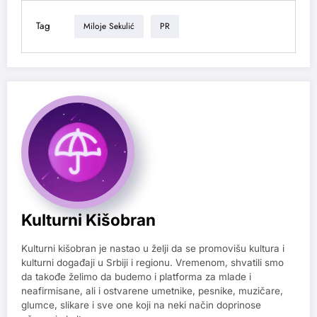
Tag
Miloje Sekulić
PR
Kulturni Kišobran
Kulturni kišobran je nastao u želji da se promovišu kultura i
kulturni događaji u Srbiji i regionu. Vremenom, shvatili smo
da takođe želimo da budemo i platforma za mlade i
neafirmisane, ali i ostvarene umetnike, pesnike, muzičare,
glumce, slikare i sve one koji na neki način doprinose