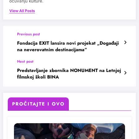
očuvanju kulture.
View All Posts
Previous post
Fondacija EXIT lansira novi projekat „Događaji
na neverovatnim destinacijama“
Next post
Predstavljanje zbornika NONUMENT na Letnjoj
filmskoj školi BINA
PROČITAJTE I OVO