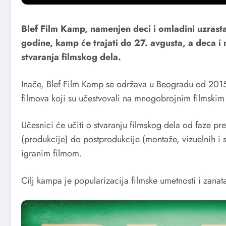
Blef Film Kamp, namenjen deci i omladini uzrast
godine, kamp će trajati do 27. avgusta, a deca i 
stvaranja filmskog dela.
Inače, Blef Film Kamp se održava u Beogradu od 2015
filmova koji su učestvovali na mnogobrojnim filmskim 
Učesnici će učiti o stvaranju filmskog dela od faze 
(produkcije) do postprodukcije (montaže, vizuelnih i s
igranim filmom.
Cilj kampa je popularizacija filmske umetnosti i zanata