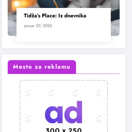
Tidža’s Place: Iz dnevnika
januar 29, 2026
Mesto za reklamu