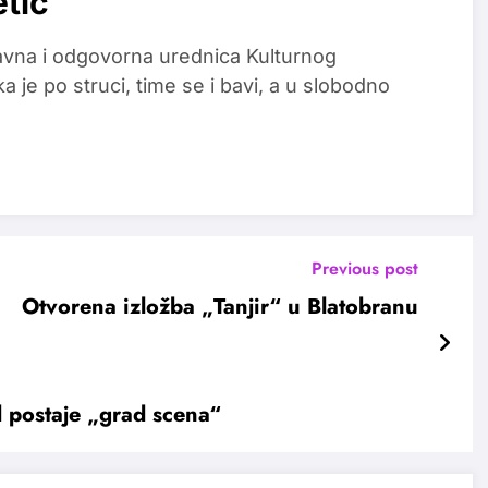
etic
glavna i odgovorna urednica Kulturnog
a je po struci, time se i bavi, a u slobodno
Previous post
Otvorena izložba „Tanjir“ u Blatobranu
d postaje „grad scena“