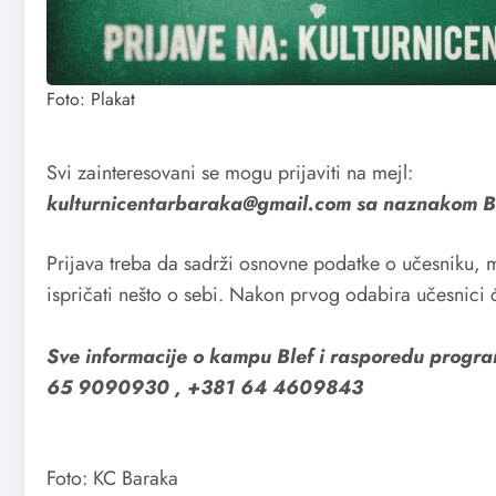
Foto: Plakat
Svi zainteresovani se mogu prijaviti na mejl:
kulturnicentarbaraka@gmail.com sa naznakom
Prijava treba da sadrži osnovne podatke o učesniku, m
ispričati nešto o sebi. Nakon prvog odabira učesnici 
Sve informacije o kampu Blef i rasporedu program
65 9090930 , +381 64 4609843
Foto: KC Baraka