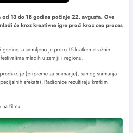
a od 13 do 18 godina počinje 22. avgusta. Ove
mladi će kroz kreativne igre proći kroz ceo proces
.godine, a snimljeno je preko 15 kratkometražnih
festivalima mladih u zemlji i regionu.
preprodukcije (pripreme za snimanje), samog snimanja
pecijalnih efekata). Radionice rezultiraju kratkim
 na filmu.