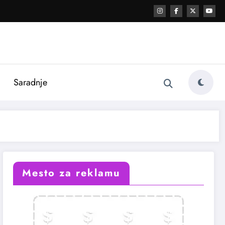
i
Saradnje
Mesto za reklamu