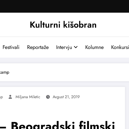
Kulturni kišobran
Festivali
Reportaže
Intervju
Kolumne
Konkurs
 kamp
mp
Miljana Miletic
Avgust 21, 2019
 – Beogradski filmski