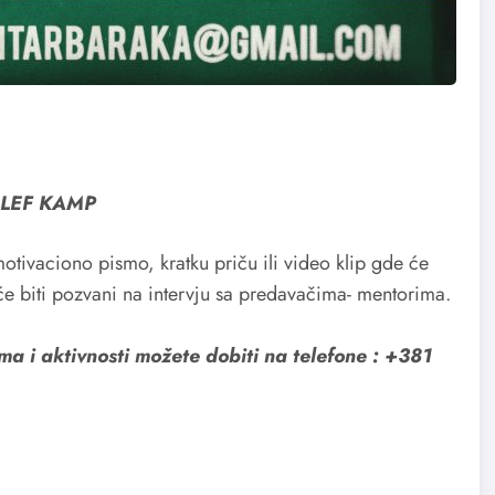
 BLEF KAMP
otivaciono pismo, kratku priču ili video klip gde će
će biti pozvani na intervju sa predavačima- mentorima.
a i aktivnosti možete dobiti na telefone : +381