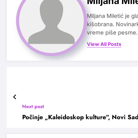
Miljana Mil
Miljana Miletić je 
kišobrana. Novinark
vreme piše pesme.
View All Posts
Next post
Počinje „Kaleidoskop kulture“, Novi Sa