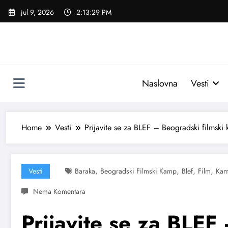
Skoči
jul 9, 2026
2:13:30 PM
na
sadržaj
Naslovna
Vesti
Home
Vesti
Prijavite se za BLEF – Beogradski filmski
,
,
,
,
Vesti
Baraka
Beogradski Filmski Kamp
Blef
Film
Ka
Prijavite se za BLEF