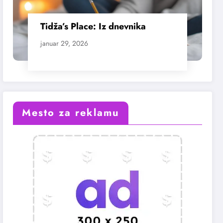
Tidža’s Place: Iz dnevnika
januar 29, 2026
Mesto za reklamu