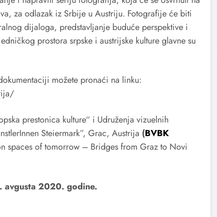
va, za odlazak iz Srbije u Austriju. Fotografije će biti
ralnog dijaloga, predstavljanje buduće perspektive i
ajedničkog prostora
srpske i austrijske kulture glavne su
 dokumentaciji možete pronaći na linku:
ija/
pska prestonica kulture“ i Udruženja vizuelnih
nstlerInnen Steiermark”, Grac, Austrija
(
BVBK
n spaces of tomorrow – Bridges from Graz to Novi
. avgusta 2020. godine.