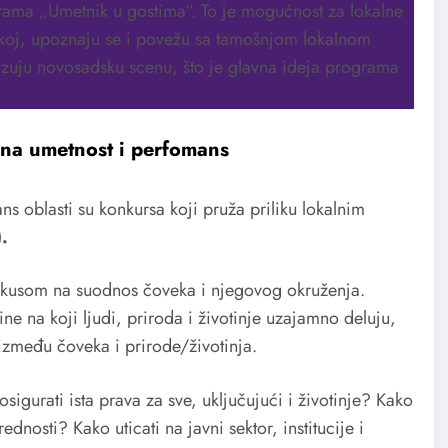
grama „Umetnik u gostima“. To je mogućnost za lokalne
ačkoj, upoznaju se i povežu sa tamošnjom lokalnom
lizuju novosadsku scenu, što je glavna ideja programa
vna umetnost i perfomans
 oblasti su konkursa koji pruža priliku lokalnim
.
fokusom na suodnos čoveka i njegovog okruženja.
ine na koji ljudi, priroda i životinje uzajamno deluju,
z između čoveka i prirode/životinja.
sigurati ista prava za sve, uključujući i životinje? Kako
dnosti? Kako uticati na javni sektor, institucije i