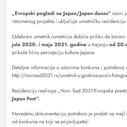
„Evropski pogledi na Japan/Japan danas“
naziv j
istoimenog projekta i uključuje umetničku rezidenciju 
Odabrani umetnik/umetnica dobiće priliku da boravi
jula 2020. i maja 2021. godine
u trajanju
od 20 
prikaže ličnu percepciju kulture Japana.
Detaljne informacije o uslovima konkursa i potrebnoj
http://novisad2021.rs/umetnik-u-gostima-poziv-fotogr
Rezidenciju realizuje „Novi Sad 2021-Evropska presto
Japan Fest“.
Navedenu dokumentaciju potrebno je poslati na mejl
od konkursa na koji se prijavljujete):