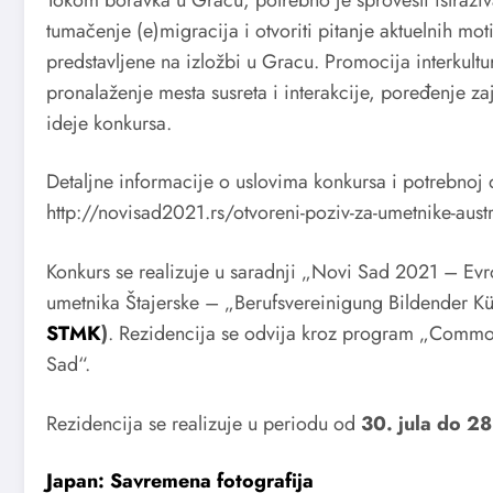
tumačenje (e)migracija i otvoriti pitanje aktuelnih moti
predstavljene na izložbi u Gracu. Promocija interkultu
pronalaženje mesta susreta i interakcije, poređenje z
ideje konkursa.
Detaljne informacije o uslovima konkursa i potrebnoj
http://novisad2021.rs/otvoreni-poziv-za-umetnike-austr
Konkurs se realizuje u saradnji „Novi Sad 2021 – Evro
umetnika Štajerske – „Berufsvereinigung Bildender Kü
STMK
)
. Rezidencija se odvija kroz program „Commo
Sad“.
Rezidencija se realizuje u periodu od
30. jula do
28
Japan: Savremena fotografija