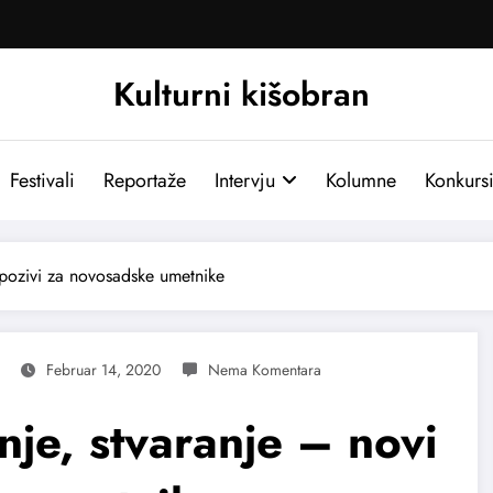
Kulturni kišobran
Festivali
Reportaže
Intervju
Kolumne
Konkurs
 pozivi za novosadske umetnike
Februar 14, 2020
je, stvaranje – novi