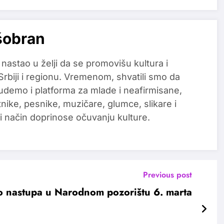
šobran
 nastao u želji da se promovišu kultura i
 Srbiji i regionu. Vremenom, shvatili smo da
udemo i platforma za mlade i neafirmisane,
tnike, pesnike, muzičare, glumce, slikare i
i način doprinose očuvanju kulture.
Previous post
 nastupa u Narodnom pozorištu 6. marta