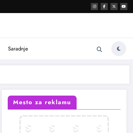
i
Saradnje
Mesto za reklamu