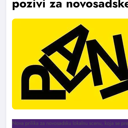
pozivi za novosadsk
Nova prilika za novosadsku lokalnu scenu, koja se pr