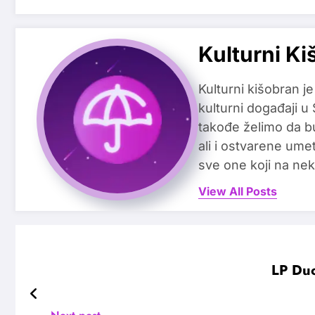
Kulturni Ki
Kulturni kišobran je
kulturni događaji u
takođe želimo da b
ali i ostvarene ume
sve one koji na nek
View All Posts
LP Duo