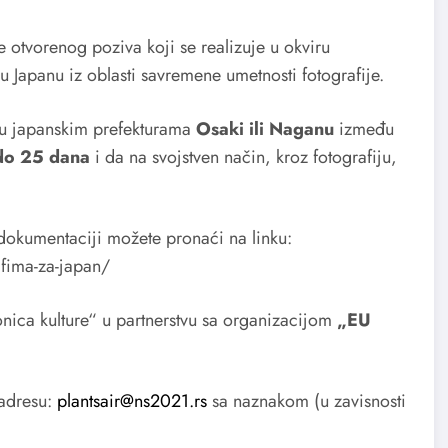
e otvorenog poziva koji se realizuje u okviru
u Japanu iz oblasti savremene umetnosti fotografije.
 u japanskim prefekturama
Osaki ili Naganu
između
do 25 dana
i da na svojstven način, kroz fotografiju,
 dokumentaciji možete pronaći na linku:
afima-za-japan/
nica kulture“ u partnerstvu sa organizacijom
„EU
 adresu:
plantsair@ns2021.rs
sa naznakom (u zavisnosti