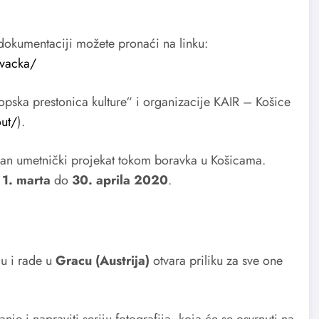
 dokumentaciji možete pronaći na linku:
ovacka/
opska prestonica kulture“ i organizacije KAIR – Košice
out/
).
an umetnički projekat tokom boravka u Košicama.
d
1. marta
do
30. aprila 2020
.
ju i rade u
Gracu (Austrija)
otvara priliku za sve one
je i napraviti seriju fotografija, koja će se osvrnuti na