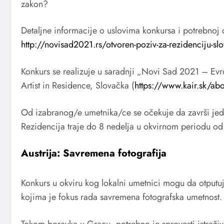
zakon?
Detaljne informacije o uslovima konkursa i potrebnoj
http://novisad2021.rs/otvoren-poziv-za-rezidenciju-sl
Konkurs se realizuje u saradnji „Novi Sad 2021 – Evr
Artist in Residence, Slovačka (
https://www.kair.sk/ab
Od izabranog/e umetnika/ce se očekuje da završi jed
Rezidencija traje do 8 nedelja u okvirnom periodu o
Austrija: Savremena fotografija
Konkurs u okviru kog lokalni umetnici mogu da otputu
kojima je fokus rada savremena fotografska umetnost.
Tokom boravka u Gracu, potrebno je sprovesti istraživan