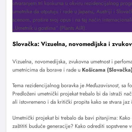
otvaranjem tri konkursa u okviru rezidencijalnog pro
umetnike da otputuju i rade u Japanu, Austriji i Slov
scenom, prošire svoj opus i na taj način internaciona
„Umetnik u gostima“ (Plants AiR).
Slovačka: Vizuelna, novomedijska i zvuko
Vizuelna, novomedijska, zvukovna umetnost i perfomans
umetnicima da borave i rade u
Košicama (Slovačka)
Tema rezidencijalnog boravka je
Međuzavisnost
, sa 
Predloženi umetnički projekat trebalo bi da istraži nač
ali istovremeno i da kritički propita kako se stvara ja
Umetnički projekat bi trebalo da bavi pitanjima: Kako o
zaštititi buduće generacije? Kako odrediti sopstvene vre