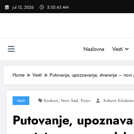
Skoči
jul 12, 2026
3:55:44 AM
na
sadržaj
Naslovna
Vesti
Home
Vesti
Putovanje, upoznavanje, stvaranje – novi
,
,
Vesti
Konkurs
Novi Sad
Poziv
Kulturni Kišobran
Putovanje, upoznavan