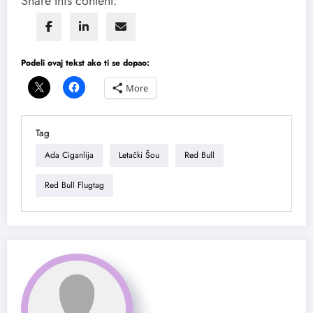
Share this content:
Podeli ovaj tekst ako ti se dopao:
More
Tag
Ada Ciganlija
Letački Šou
Red Bull
Red Bull Flugtag