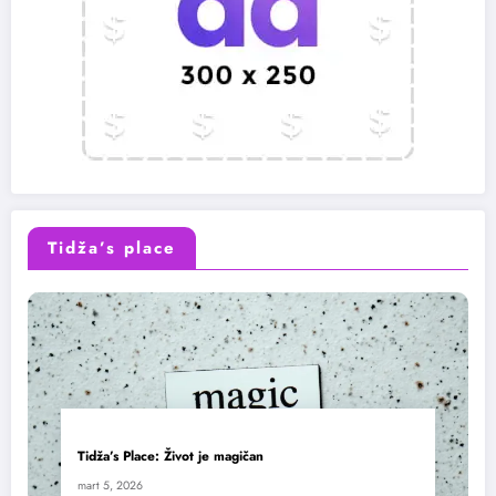
Tidža’s place
Tidža’s Place: Život je magičan
mart 5, 2026