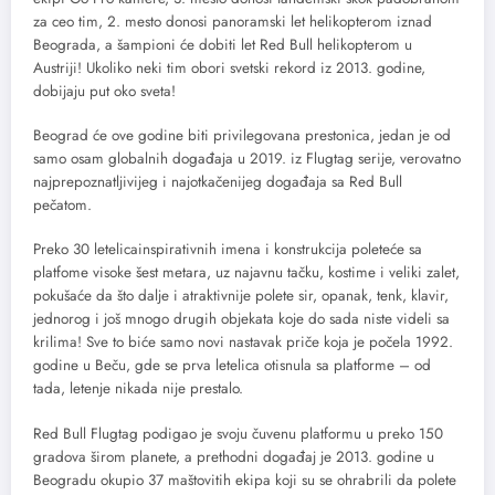
za ceo tim, 2. mesto donosi panoramski let helikopterom iznad
Beograda, a šampioni će dobiti let Red Bull helikopterom u
Austriji! Ukoliko neki tim obori svetski rekord iz 2013. godine,
dobijaju put oko sveta!
Beograd će ove godine biti privilegovana prestonica, jedan je od
samo osam globalnih događaja u 2019. iz Flugtag serije, verovatno
najprepoznatljivijeg i najotkačenijeg događaja sa Red Bull
pečatom.
Preko 30 letelicainspirativnih imena i konstrukcija poleteće sa
platfome visoke šest metara, uz najavnu tačku, kostime i veliki zalet,
pokušaće da što dalje i atraktivnije polete sir, opanak, tenk, klavir,
jednorog i još mnogo drugih objekata koje do sada niste videli sa
krilima! Sve to biće samo novi nastavak priče koja je počela 1992.
godine u Beču, gde se prva letelica otisnula sa platforme – od
tada, letenje nikada nije prestalo.
Red Bull Flugtag podigao je svoju čuvenu platformu u preko 150
gradova širom planete, a prethodni događaj je 2013. godine u
Beogradu okupio 37 maštovitih ekipa koji su se ohrabrili da polete