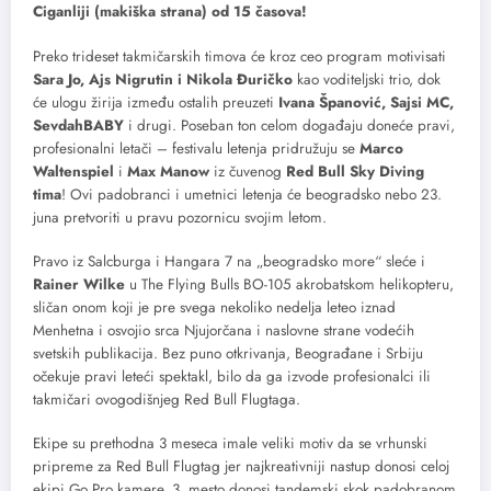
Ciganliji (makiška strana) od 15 časova!
Preko trideset takmičarskih timova će kroz ceo program motivisati
Sara Jo, Ajs Nigrutin i Nikola Đuričko
kao voditeljski trio, dok
će ulogu žirija između ostalih preuzeti
Ivana Španović, Sajsi MC,
SevdahBABY
i drugi. Poseban ton celom događaju doneće pravi,
profesionalni letači – festivalu letenja pridružuju se
Marco
Waltenspiel
i
Max Manow
iz čuvenog
Red Bull Sky Diving
tima
! Ovi padobranci i umetnici letenja će beogradsko nebo 23.
juna pretvoriti u pravu pozornicu svojim letom.
Pravo iz Salcburga i Hangara 7 na „beogradsko more“ sleće i
Rainer Wilke
u The Flying Bulls BO-105 akrobatskom helikopteru,
sličan onom koji je pre svega nekoliko nedelja leteo iznad
Menhetna i osvojio srca Njujorčana i naslovne strane vodećih
svetskih publikacija. Bez puno otkrivanja, Beograđane i Srbiju
očekuje pravi leteći spektakl, bilo da ga izvode profesionalci ili
takmičari ovogodišnjeg Red Bull Flugtaga.
Ekipe su prethodna 3 meseca imale veliki motiv da se vrhunski
pripreme za Red Bull Flugtag jer najkreativniji nastup donosi celoj
ekipi Go Pro kamere, 3. mesto donosi tandemski skok padobranom