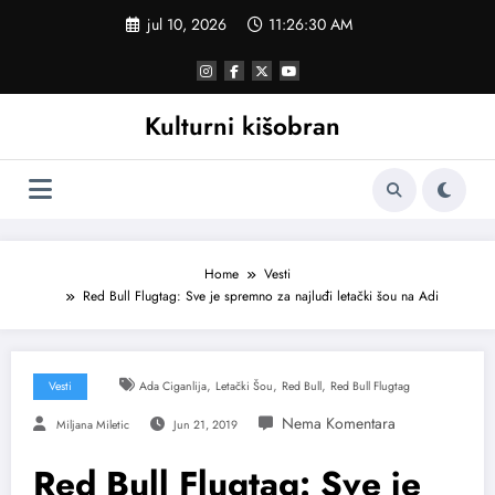
Skoči
jul 10, 2026
11:26:31 AM
na
sadržaj
Kulturni kišobran
Home
Vesti
Red Bull Flugtag: Sve je spremno za najluđi letački šou na Adi
,
,
,
Vesti
Ada Ciganlija
Letački Šou
Red Bull
Red Bull Flugtag
Miljana Miletic
Jun 21, 2019
Red Bull Flugtag: Sve je