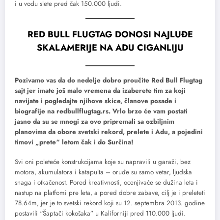
i u vodu slete pred čak 150.000 ljudi.
RED BULL FLUGTAG DONOSI NAJLUĐE
SKALAMERIJE NA ADU CIGANLIJU
Pozivamo vas da do nedelje dobro proučite Red Bull Flugtag
sajt jer imate još malo vremena da izaberete tim za koji
navijate i pogledajte njihove skice, članove posade i
biografije na redbullflugtag.rs. Vrlo brzo će vam postati
jasno da su se mnogi za ovo pripremali sa ozbiljnim
planovima da obore svetski rekord, prelete i Adu, a pojedini
timovi „prete“ letom čak i do Surčina!
Svi oni poleteće konstrukcijama koje su napravili u garaži, bez
motora, akumulatora i katapulta – oruđe su samo vetar, ljudska
snaga i otkačenost. Pored kreativnosti, ocenjivaće se dužina leta i
nastup na platfomi pre leta, a pored dobre zabave, cilj je i preleteti
78.64m, jer je to svetski rekord koji su 12. septembra 2013. godine
postavili “Šaptači kokošaka” u Kaliforniji pred 110.000 ljudi.