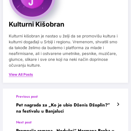
Kulturni Kišobran
Kulturni kišobran je nastao u želji da se promovišu kultura i
kulturni događaji u Srbiji i regionu. Vremenom, shvatili smo
da takođe želimo da budemo i platforma za mlade i
neafirmisane, ali i ostvarene umetnike, pesnike, muzičare,
glumce, slikare i sve one koji na neki način doprinose
očuvanju kulture.
View All Posts
Previous post
Pet nagrada za „Ko je ubio Dženis Džoplin?”
na festivalu u Banjaluci
Next post
Promocija romana „Nedužni“ Hermana Broha u