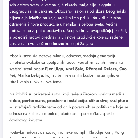
svih delova sveta, a većina njih nikada ranije nije izlagala u
Beogradu ili na Balkanu. Oktobarski salon ili od skora Beogradski
bijenale je izložba na kojoj publika ima priliku da vidi aktuelna
ostvarenja i nove produkcije umetnika iz celoga sveta. Većina
radova se prvi put predstavlja u Beogradu na ovogodišnjoj izložbi,
a pojedini radovi predstavljaju i nove produkcije koje su rađene
upravo za ovu izložbu odnosno koncept Sanjara.
Izbor kustosa da pozove mlađu, odnosno, srednju generaciju
umetnika svakako su upotpunili radovi već afirmisanih imena na
svetskoj sceni poput
Pjer Uiga, Anri Sale, Džeremi Delera, Cao
Fei, Marka Lekija
, koji su bili relevantni kustosima za njihova
istraživanja u okviru ove teme.
Na izložbi su prikazani autori koji rade u širokom spektru medija:
video, performans, prostorne instalacije, slikarstvo, skulpture
– istražujući različite teme od onih povezanih sa politikama koje se
odnose na kulturu i identitet, otuđenost i psihološke aspekte
čovekovog iskustva.
Postavka radova, da izdvojimo neke od njih, Klaudije Kont, Vong