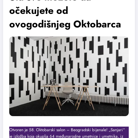
očekujete od
ovogodišnjeg Oktobarca
Otvoren je 58. Oktobarski salon – Beogradski bijenale! „Sanjari“
je izložba koja okuplja 64 međunarodne umetnice i umetnika, iz