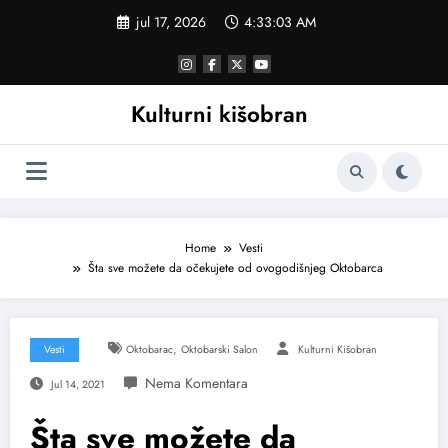
Skoči
jul 17, 2026
4:33:03 AM
na
sadržaj
Kulturni kišobran
Home
Vesti
Šta sve možete da očekujete od ovogodišnjeg Oktobarca
,
Vesti
Oktobarac
Oktobarski Salon
Kulturni Kišobran
Jul 14, 2021
Šta sve možete da