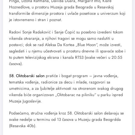
Pinga, Džona Rafmana, Davida Duara, Margarit Imo, Klare
Hoznedlove, u prostoru Muzeja grada Beograda u Resavskoj
transformiše dimenzije prostora i uvlače posetioce u univerzum koji
je istovremeno i stran i poznat.
Radovi Sonje Radaković i Sanje Ćopić su posebno izvedeni tokom
vikenda otvaranja, a njihovi tragovi se mogu samo naslutiti u
postavci; dok se rad Aleksa Da Kortea „Blue Moon“, može izvesti,
sagledati i u njemu učestvovati u prostoru dnevne ili spavaće sobe i
to putem televizijskog ekrana i kanala RTS3 (svake večeri u 20:55
časova).
58. Oktobarski salon
pratiće i bogat program – javna vođenja,
tematska vođenja, radionice za decu i mlade, razgovori sa
umetnicima, a za ljubitelje aktivnosti na otvorenom svakog drugog
vikenda biće organizovan „Oktobarac na pikniku“ u parku ispred
Muzeja Jugoslavije.
Podsećamo, stručna vođenja kroz 58. Oktobarski salon dešavaju se
svake nedelje u terminu od 13 časova u Muzeju grada Beogrdda
(Resavska 40b).