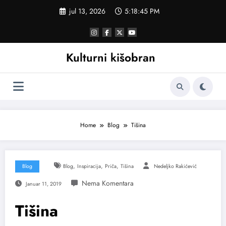
Skoči
jul 13, 2026
5:18:45 PM
na
sadržaj
Kulturni kišobran
Home
Blog
Tišina
,
,
,
Blog
Blog
Inspiracija
Priča
Tišina
Nedeljko Rakićević
Januar 11, 2019
Tišina