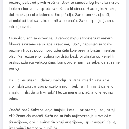
bezbroj puta, od prvih vrućina. Uvek se između tog trenutka i vrele
lopte na horizontu ispreči san. San o hladnoći. Hladnoj koži ruke,
dok se sklapa oko ledene drške pištolja. San o smrznutoj duši,
utrnuloj od bolova, tako da ništa ne oseća. San o ispunjenju sna,
mirnoj osveti.
I napokon, san se ostvaruje.
U verodostojnu atmosferu iz vestern
filmova savršeno se uklapa i revolver, .357 , napunjen sa toliko
pažnje i truda, poput novorođenčeta koje previja brižni i neiskusni
otac. Na rezbarenoj, uglačanoj dršci bezbroj otisaka odrvenelih
prstiju, izdajica velikog čina, koji govore, sami za sebe, da sutra ne
postoji.
Da li čuješ utišanu, daleku melodiju iz stana iznad? Zavijanje
violinskih žica, grubo prožeto ritmom bubnja? Ti misliš da je to
vrisak, misliš da si ti vrisak? Ne, za mene si plač, a to je jedino
bitno.
Osećaš pse? Kako se lenjo šunjaju, istežu i pripremaju za jutarnji
trk? Znam da osećaš. Kažu da su čula najizoštrenija u ovakvim
situacijama, dok ti epinefrin struji arterijama, ispunjavajući ćelije,
izazivajući tremor svih mišića.