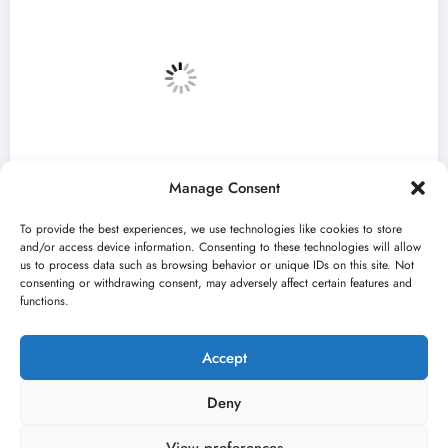
Manage Consent
To provide the best experiences, we use technologies like cookies to store
and/or access device information. Consenting to these technologies will allow
us to process data such as browsing behavior or unique IDs on this site. Not
consenting or withdrawing consent, may adversely affect certain features and
„Najveći mali festival u Vojvodini“ i ovog
functions.
avgusta u Sremskoj Mitrovici
jun 23, 2026
Kulturni kišobran
Accept
Deny
View preferences