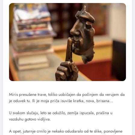
Miris presušene trave, toliko uobičajen da počinjem da verujem da
je oduvek tu. Ili je moja priča isuviše kratka, nova, brisana…
U svakom slučaju, leto se odužilo, zemlja ispucala, prašina u
vazduhu gotovo vidljiva.
A opet, jutarnje crnilo je nekako odudaralo od te slike, ponovljene