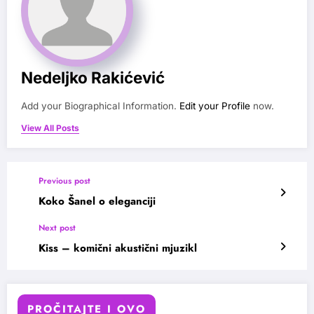
Nedeljko Rakićević
Add your Biographical Information.
Edit your Profile
now.
View All Posts
Previous post
Koko Šanel o eleganciji
Next post
Kiss – komični akustični mjuzikl
PROČITAJTE I OVO