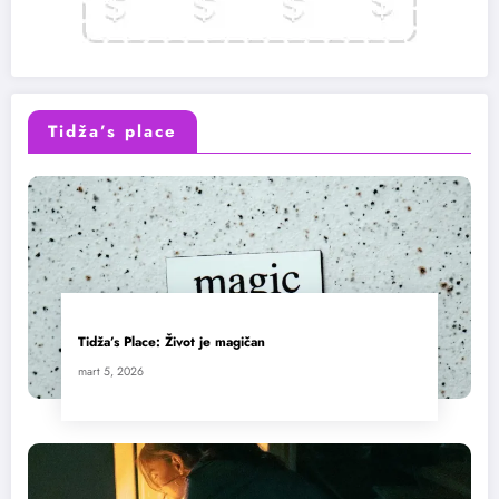
Tidža’s place
Tidža’s Place: Život je magičan
mart 5, 2026