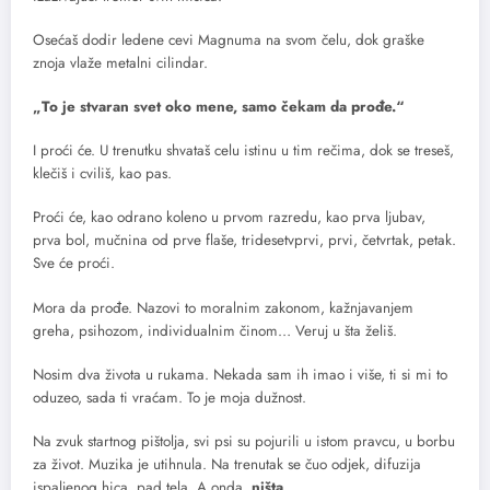
Osećaš dodir ledene cevi Magnuma na svom čelu, dok graške
znoja vlaže metalni cilindar.
„To je stvaran svet oko mene, samo čekam da prođe.“
I proći će. U trenutku shvataš celu istinu u tim rečima, dok se treseš,
klečiš i cviliš, kao pas.
Proći će, kao odrano koleno u prvom razredu, kao prva ljubav,
prva bol, mučnina od prve flaše, tridesetvprvi, prvi, četvrtak, petak.
Sve će proći.
Mora da prođe. Nazovi to moralnim zakonom, kažnjavanjem
greha, psihozom, individualnim činom… Veruj u šta želiš.
Nosim dva života u rukama. Nekada sam ih imao i više, ti si mi to
oduzeo, sada ti vraćam. To je moja dužnost.
Na zvuk startnog pištolja, svi psi su pojurili u istom pravcu, u borbu
za život. Muzika je utihnula. Na trenutak se čuo odjek, difuzija
ispaljenog hica, pad tela. A onda,
ništa
.