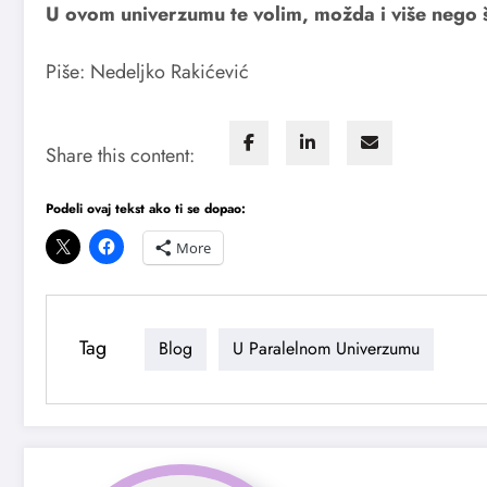
U ovom univerzumu te volim, možda i više nego š
Piše: Nedeljko Rakićević
Share this content:
Podeli ovaj tekst ako ti se dopao:
More
Tag
Blog
U Paralelnom Univerzumu