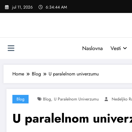
Skoči
jul 11, 2026
6:34:45 AM
na
sadržaj
Naslovna
Vesti
Home
Blog
U paralelnom univerzumu
,
Blog
Blog
U Paralelnom Univerzumu
Nedeljko R
U paralelnom unive