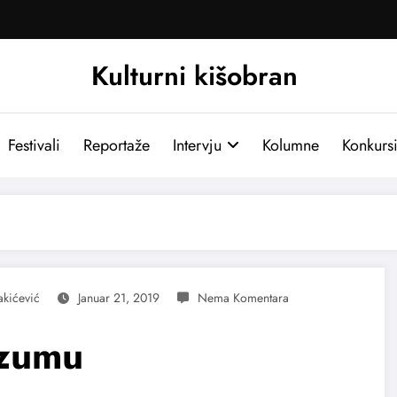
Kulturni kišobran
Festivali
Reportaže
Intervju
Kolumne
Konkurs
akićević
Januar 21, 2019
rzumu