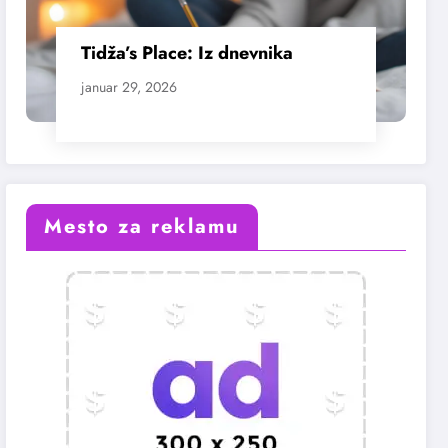
Tidža’s Place: Iz dnevnika
januar 29, 2026
Mesto za reklamu