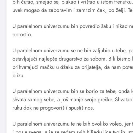
bih ćutao, smejao se, plakao i vrištao u istom trenutk
uvek mogao da zaboravim i zamrzim čak, po želji. Tebe n
U paralelnom univerzumu bih povredio šaku i nikad ne
oprostio.
U paralelnom univerzumu se ne bih zaljubio u tebe, 
ostavljajući najlepše drugarstvo za sobom. Bili bismo k
prihvatajući mačku u džaku za prijatelja, da nam pote
blizu.
U paralelnom univerzumu bih se borio za tebe, onda ka
shvata samog sebe, a još manje svoje greške. Shvatao b
ruku dok ne progovoriš i spustiš nos.
U paralelnom univerzumu te ne bih ovoliko voleo, jer t
i posle svega, a ja se sećam svih hiljadu lica tvojih, s