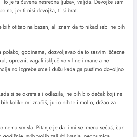
u. To je ta čuvena nesrećna ljubav, valjda. Devojke sam
e, jer ti nisi devojka, ti si brat.
 bih otišao na bazen, ali znam da to nikad sebi ne bih
pa polako, godinama, dozvoljavao da to sasvim iščezne
ul, oprezni, vagali isključivo vrline i mane a ne
ncijalno izgrebe srce i dušu kada ga pustimo dovoljno
da si se okretala i odlazila, ne bih bio dečak koji ne
ih koliko mi značiš, jurio bih te i molio, držao za
o nema smisla. Pitanje je da li mi se imena sećaš, čak
to godišnje, svih tvojih zaljubljivanja, nedoumica,