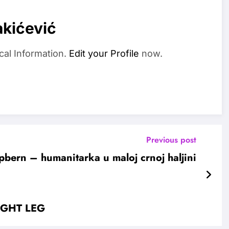
akićević
cal Information.
Edit your Profile
now.
Previous post
bern – humanitarka u maloj crnoj haljini
RIGHT LEG