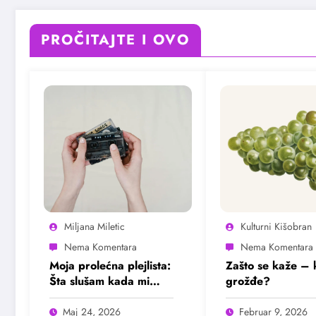
PROČITAJTE I OVO
Miljana Miletic
Kulturni Kišobran
Moja prolećna plejlista:
Zašto se kaže – 
Šta slušam kada mi
grožđe?
treba mir
Maj 24, 2026
Februar 9, 2026