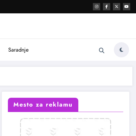
i
Saradnje
Mesto za reklamu