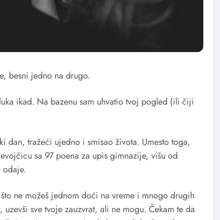
je, besni jedno na drugo.
uka ikad. Na bazenu sam uhvatio tvoj pogled (ili čiji
i dan, tražeći ujedno i smisao života. Umesto toga,
devojčicu sa 97 poena za upis gimnazije, višu od
e odaje.
 što ne možeš jednom doći na vreme i mnogo drugih
đa, uzevši sve tvoje zauzvrat, ali ne mogu. Čekam te da