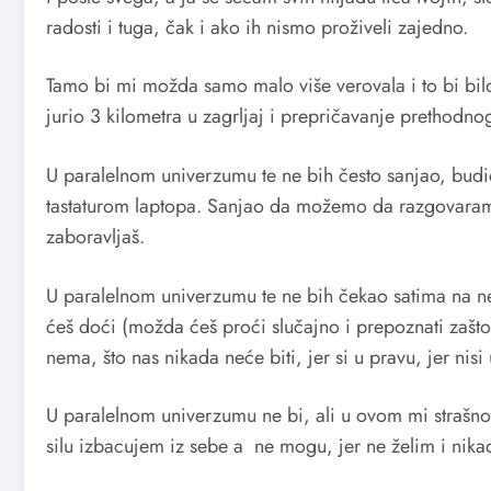
radosti i tuga, čak i ako ih nismo proživeli zajedno.
Tamo bi mi možda samo malo više verovala i to bi bilo
jurio 3 kilometra u zagrljaj i prepričavanje prethodno
U paralelnom univerzumu te ne bih često sanjao, budi
tastaturom laptopa. Sanjao da možemo da razgovaramo
zaboravljaš.
U paralelnom univerzumu te ne bih čekao satima na n
ćeš doći (možda ćeš proći slučajno i prepoznati zašto
nema, što nas nikada neće biti, jer si u pravu, jer nis
U paralelnom univerzumu ne bi, ali u ovom mi strašn
silu izbacujem iz sebe a ne mogu, jer ne želim i nika