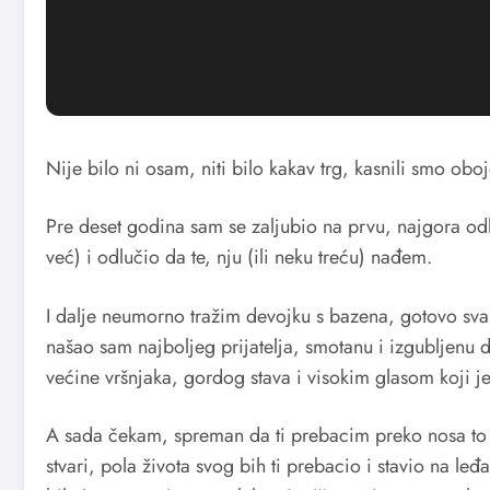
Nije bilo ni osam, niti bilo kakav trg, kasnili smo obo
Pre deset godina sam se zaljubio na prvu, najgora odl
već) i odlučio da te, nju (ili neku treću) nađem.
I dalje neumorno tražim devojku s bazena, gotovo svak
našao sam najboljeg prijatelja, smotanu i izgubljenu 
većine vršnjaka, gordog stava i visokim glasom koji j
A sada čekam, spreman da ti prebacim preko nosa to
stvari, pola života svog bih ti prebacio i stavio na le