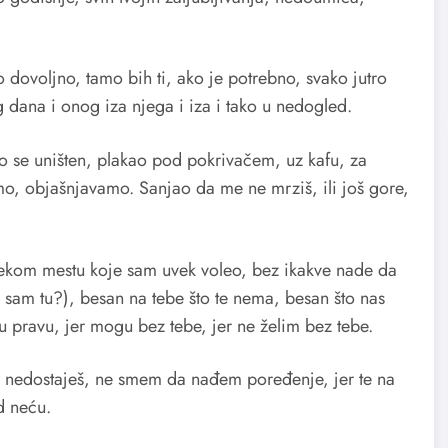
 dovoljno, tamo bih ti, ako je potrebno, svako jutro
g dana i onog iza njega i iza i tako u nedogled.
o se uništen, plakao pod pokrivačem, uz kafu, za
, objašnjavamo. Sanjao da me ne mrziš, ili još gore,
ekom mestu koje sam uvek voleo, bez ikakve nade da
 sam tu?), besan na tebe što te nema, besan što nas
i u pravu, jer mogu bez tebe, jer ne želim bez tebe.
o nedostaješ, ne smem da nađem poređenje, jer te na
d neću.