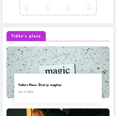
Tidža’s place
Tidža’s Place: Život je magičan
mart 5, 2026