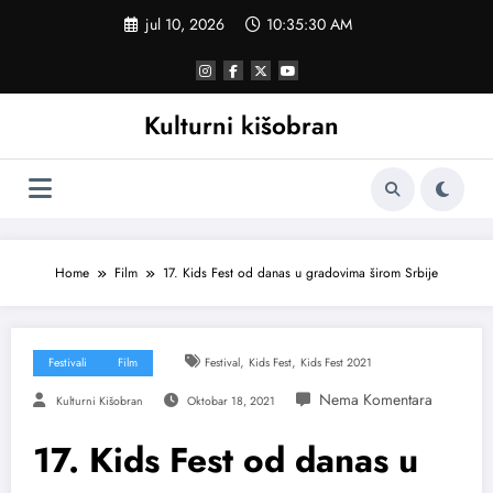
Skoči
jul 10, 2026
10:35:31 AM
na
sadržaj
Kulturni kišobran
Home
Film
17. Kids Fest od danas u gradovima širom Srbije
,
,
Festivali
Film
Festival
Kids Fest
Kids Fest 2021
Kulturni Kišobran
Oktobar 18, 2021
17. Kids Fest od danas u