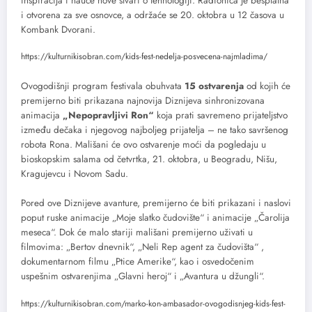
inspiracija i nauče nove stvari o tehnologiji. Radionica je besplatna
i otvorena za sve osnovce, a održaće se 20. oktobra u 12 časova u
Kombank Dvorani.
https://kulturnikisobran.com/kids-fest-nedelja-posvecena-najmladima/
Ovogodišnji program festivala obuhvata
15 ostvarenja
od kojih će
premijerno biti prikazana najnovija Diznijeva sinhronizovana
animacija
„Nepopravljivi Ron“
koja prati savremeno prijateljstvo
između dečaka i njegovog najboljeg prijatelja – ne tako savršenog
robota Rona. Mališani će ovo ostvarenje moći da pogledaju u
bioskopskim salama od četvrtka, 21. oktobra, u Beogradu, Nišu,
Kragujevcu i Novom Sadu.
Pored ove Diznijeve avanture, premijerno će biti prikazani i naslovi
poput ruske animacije „Moje slatko čudovište“ i animacije „Čarolija
meseca“. Dok će malo stariji mališani premijerno uživati u
filmovima: „Bertov dnevnik“, „Neli Rep agent za čudovišta“ ,
dokumentarnom filmu „Ptice Amerike“, kao i osvedočenim
uspešnim ostvarenjima „Glavni heroj“ i „Avantura u džungli“.
https://kulturnikisobran.com/marko-kon-ambasador-ovogodisnjeg-kids-fest-