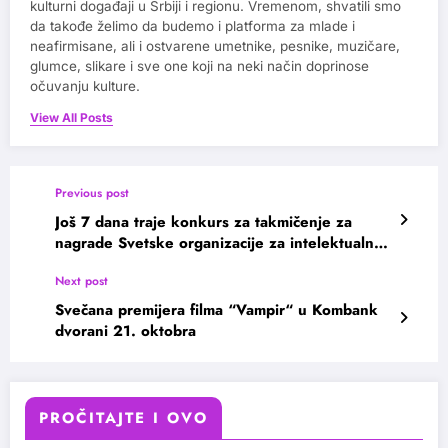
kulturni događaji u Srbiji i regionu. Vremenom, shvatili smo
da takođe želimo da budemo i platforma za mlade i
neafirmisane, ali i ostvarene umetnike, pesnike, muzičare,
glumce, slikare i sve one koji na neki način doprinose
očuvanju kulture.
View All Posts
Previous post
Još 7 dana traje konkurs za takmičenje za
nagrade Svetske organizacije za intelektualnu
svojinu
Next post
Svečana premijera filma “Vampir“ u Kombank
dvorani 21. oktobra
PROČITAJTE I OVO