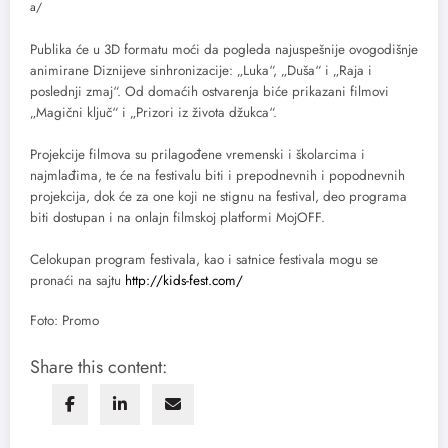
a/
Publika će u 3D formatu moći da pogleda najuspešnije ovogodišnje
animirane Diznijeve sinhronizacije: „Luka“, „Duša“ i „Raja i
poslednji zmaj“. Od domaćih ostvarenja biće prikazani filmovi
„Magični ključ“ i „Prizori iz života džukca“.
Projekcije filmova su prilagođene vremenski i školarcima i
najmlađima, te će na festivalu biti i prepodnevnih i popodnevnih
projekcija, dok će za one koji ne stignu na festival, deo programa
biti dostupan i na onlajn filmskoj platformi MojOFF.
Celokupan program festivala, kao i satnice festivala mogu se
pronaći na sajtu
http://kids-fest.com/
Foto: Promo
Share this content: