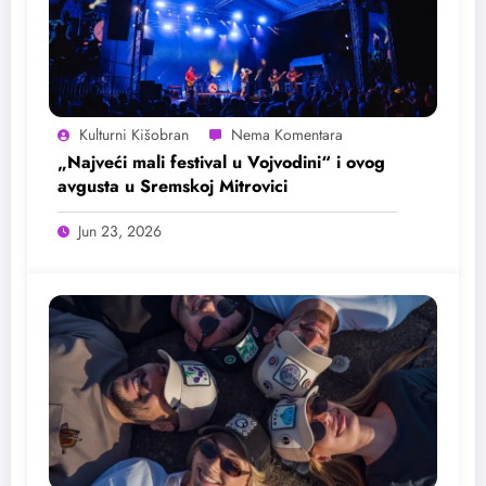
Kulturni Kišobran
„Najveći mali festival u Vojvodini“ i ovog
avgusta u Sremskoj Mitrovici
Jun 23, 2026