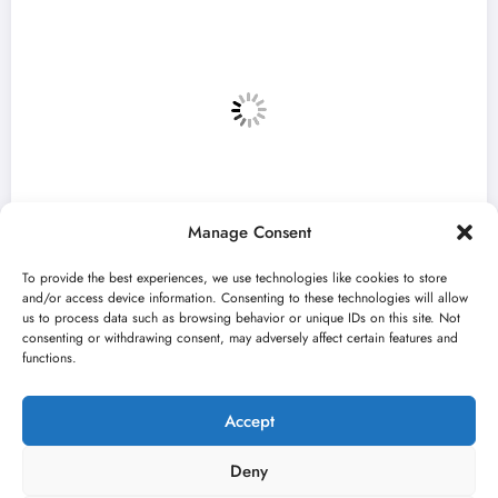
Manage Consent
To provide the best experiences, we use technologies like cookies to store
and/or access device information. Consenting to these technologies will allow
us to process data such as browsing behavior or unique IDs on this site. Not
consenting or withdrawing consent, may adversely affect certain features and
ef u
„Najveći mali festival u Vojvodini“
functions.
avgusta u Sremskoj Mitrovici
jun 23, 2026
Kulturni kišobran
Accept
Deny