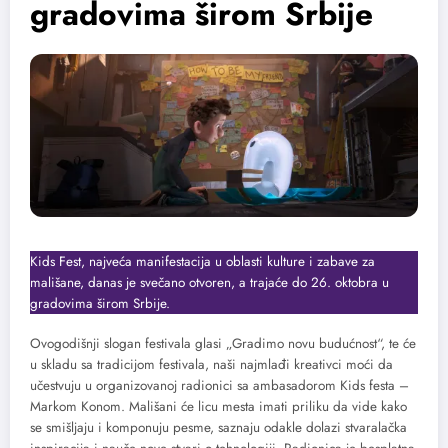
gradovima širom Srbije
Kids Fest, najveća manifestacija u oblasti kulture i zabave za
mališane, danas je svečano otvoren, a trajaće do 26. oktobra u
gradovima širom Srbije.
Ovogodišnji slogan festivala glasi „Gradimo novu budućnost“, te će
u skladu sa tradicijom festivala, naši najmlađi kreativci moći da
učestvuju u organizovanoj radionici sa ambasadorom Kids festa –
Markom Konom. Mališani će licu mesta imati priliku da vide kako
se smišljaju i komponuju pesme, saznaju odakle dolazi stvaralačka