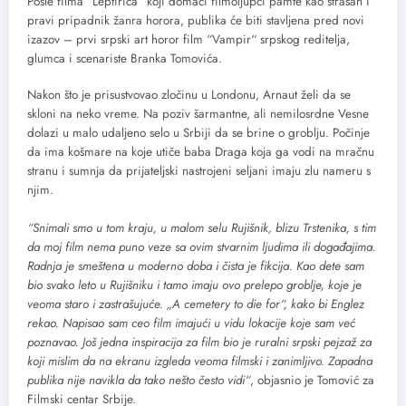
Posle filma “Leptirica“ koji domaći filmoljupci pamte kao strašan i
pravi pripadnik žanra horora, publika će biti stavljena pred novi
izazov – prvi srpski art horor film “Vampir“ srpskog reditelja,
glumca i scenariste Branka Tomovića.
Nakon što je prisustvovao zločinu u Londonu, Arnaut želi da se
skloni na neko vreme. Na poziv šarmantne, ali nemilosrdne Vesne
dolazi u malo udaljeno selo u Srbiji da se brine o groblju. Počinje
da ima košmare na koje utiče baba Draga koja ga vodi na mračnu
stranu i sumnja da prijateljski nastrojeni seljani imaju zlu nameru s
njim.
“Snimali smo u tom kraju, u malom selu Rujišnik, blizu Trstenika, s tim
da moj film nema puno veze sa ovim stvarnim ljudima ili događajima.
Radnja je smeštena u moderno doba i čista je fikcija. Kao dete sam
bio svako leto u Rujišniku i tamo imaju ovo prelepo groblje, koje je
veoma staro i zastrašujuće. „A cemetery to die for“, kako bi Englez
rekao. Napisao sam ceo film imajući u vidu lokacije koje sam već
poznavao. Još jedna inspiracija za film bio je ruralni srpski pejzaž za
koji mislim da na ekranu izgleda veoma filmski i zanimljivo. Zapadna
publika nije navikla da tako nešto često vidi“
, objasnio je Tomović za
Filmski centar Srbije.