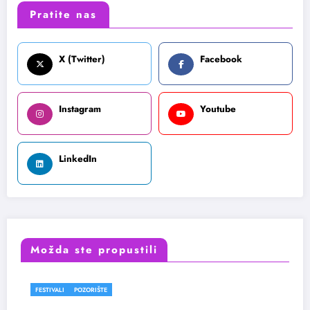
Pratite nas
X (Twitter)
Facebook
Instagram
Youtube
LinkedIn
Možda ste propustili
E
FESTIVALI