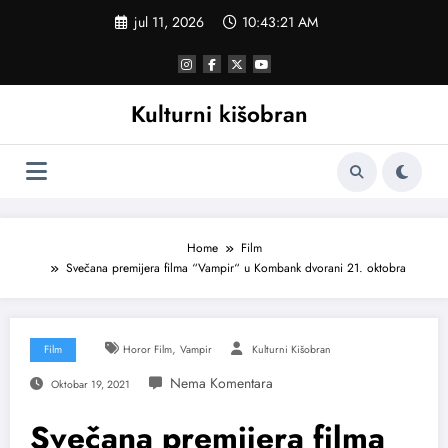
Skoči
jul 11, 2026
10:43:22 AM
na
sadržaj
Kulturni kišobran
Home
Film
Svečana premijera filma “Vampir“ u Kombank dvorani 21. oktobra
,
Film
Horor Film
Vampir
Kulturni Kišobran
Oktobar 19, 2021
Svečana premijera filma