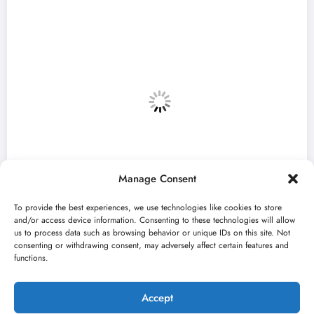
Manage Consent
To provide the best experiences, we use technologies like cookies to store
and/or access device information. Consenting to these technologies will allow
us to process data such as browsing behavior or unique IDs on this site. Not
consenting or withdrawing consent, may adversely affect certain features and
eja“ otvara 59. Bitef u
„Najveći mali 
functions.
avgusta u Srem
jun 23, 2026
turni kišobran
Kultu
Accept