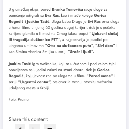
U glumačkoj ekipi, pored
Branka Tomovića
svoje uloge za
pamćenje odigrali su
Eva Ras
, kao i mlađe kolege
Gorica
Regodić i Joakim Tasić
. Uloga baba Drage je
Evi Ras
prva uloga
u horor filmu u njenoj 60 godina dugoj karijeri, dok je s početka
karijere glumila u filmovima Crnog talasa poput
“Ljubavni slučaj
ili tragedija službenice PTT“,
a najpoznatija je publici po
ulogama u filmovima
“Otac na službenom putu“, “Sivi dom“
i
kao Simina vlasnica Smiljka u seriji
“Srećni ljudi“.
Joakim
Tasić
igra sveštenika, koji se u čudnom i pod velom tajni
obavijenom selu jedini nalazi na strani dobra, dok je
Gorica
Regodić
, koju javnost zna po ulogama u filmu
“Pored mene“
i
seriji
“Urgentni centar“,
otelotvorila Vesnu, otresitu meštanku
udaljenog mesta u Srbiji.
Foto: Promo
Share this content: