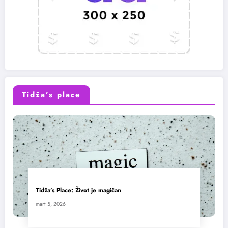
Tidža’s place
Tidža’s Place: Život je magičan
mart 5, 2026