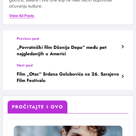
očuvanju kulture.
View All Posts
Previous post
„Povratnički film Džonija Depa“ među pet
najgledanijih u Americi
Next post
Film „Otac“ Srdana Golubovića na 26. Sarajevo
Film Festivalu
PROČITAJTE I OVO