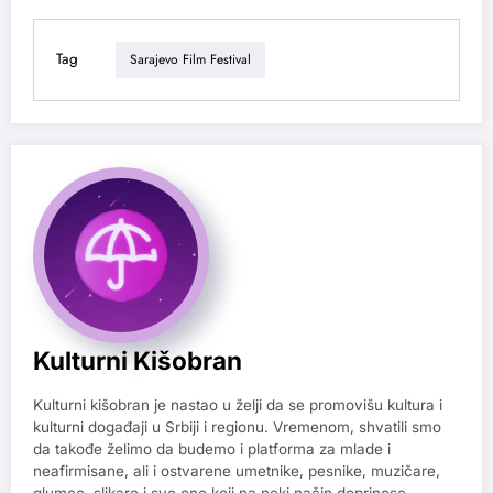
Tag
Sarajevo Film Festival
Kulturni Kišobran
Kulturni kišobran je nastao u želji da se promovišu kultura i
kulturni događaji u Srbiji i regionu. Vremenom, shvatili smo
da takođe želimo da budemo i platforma za mlade i
neafirmisane, ali i ostvarene umetnike, pesnike, muzičare,
glumce, slikare i sve one koji na neki način doprinose