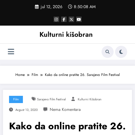
Skoči
jul 12, 2026
8:50:09 AM
na
sadržaj
Kulturni kišobran
Home
Film
Kako da online pratite 26. Sarajevo Film Festival
Film
Sarajevo Film Festival
Kulturni Kišobran
Avgust 13, 2020
Kako da online pratite 26.