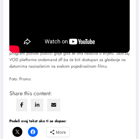
Više o platformi
Ondemand.sff.ba je VOD (video on demand) platforma koja vam
omogućava pretplatu na kompletan program dostupan 7 dana, ali i
mogućnost izbora pojedinačnih naslova, paketa filmova i pratećih
sadržaja.
Sa ondemand.sff.ba Sarajevo Film Festival je u mogućnosti da svoj
program ponudi publici gdje god se ona nalazila u svijetu. Sadržaj
VOD platforme ondemand.sff.ba će biti dostupan za gledanje na
datumima naznačenim na svakom pojedinačnom filmu.
Foto: Promo
Share this content:
Podeli ovaj tekst ako ti se dopao:
More