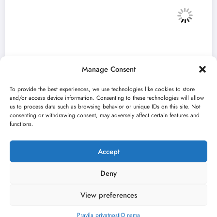
Manage Consent
To provide the best experiences, we use technologies like cookies to store
and/or access device information. Consenting to these technologies will allow
us to process data such as browsing behavior or unique IDs on this site. Not
consenting or withdrawing consent, may adversely affect certain features and
„Najveći mali festival u Vojvodini“ i ovog
functions.
avgusta u Sremskoj Mitrovici
jun 23, 2026
Kulturni kišobran
Accept
Deny
View preferences
O nama
Uslovi
Kontakt
2026
Kulturni kišobran
| Powered By
SpiceThemes
Pravila privatnosti
O nama