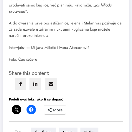
prodavati samo kuglice, već planiraju, kako kažu,
„još hiljadu
proizvoda”
.
A do otvaranja prve poslastičarnice, Jelena i Stefan vas pozivaju da
za sada uživate u zdravim i ukusnim kuglicama koje možete
naručiti preko interneta.
Intervjuisale: Miljana Miletić i Ivana Atanacković
Foto: Ćao šećeru
Share this content:
Podeli ovaj tekst ako ti se dopao:
More