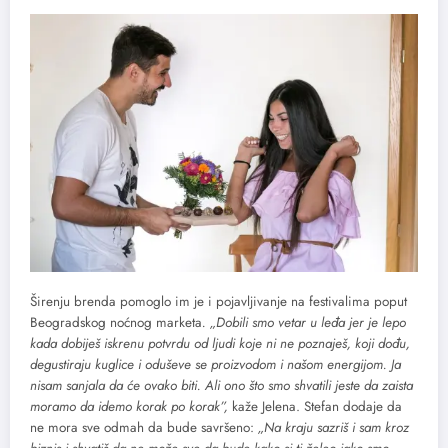
Širenju brenda pomoglo im je i pojavljivanje na festivalima poput
Beogradskog noćnog marketa
. „Dobili smo vetar u leđa jer je lepo
kada dobiješ iskrenu potvrdu od ljudi koje ni ne poznaješ, koji dođu,
degustiraju kuglice i oduševe se proizvodom i našom energijom. Ja
nisam sanjala da će ovako biti. Ali ono što smo shvatili jeste da zaista
moramo da idemo korak po korak”,
kaže Jelena. Stefan dodaje da
ne mora sve odmah da bude savršeno:
„Na kraju sazriš i sam kroz