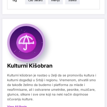
Tag
Ćao Šećeru
Intervju
Slatkiši
Kulturni Kišobran
Kulturni kišobran je nastao u želji da se promovišu kultura i
kulturni događaji u Srbiji i regionu. Vremenom, shvatili smo
da takođe želimo da budemo i platforma za mlade i
neafirmisane, ali i ostvarene umetnike, pesnike, muzičare,
glumce, slikare i sve one koji na neki način doprinose
očuvanju kulture.
View All Posts