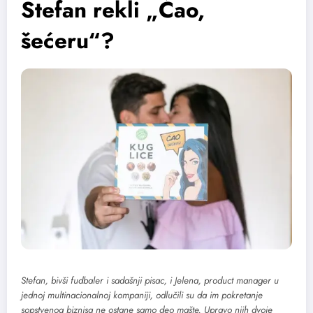
Stefan rekli „Ćao,
šećeru“?
Stefan, bivši fudbaler i sadašnji pisac, i Jelena, product manager u
jednoj multinacionalnoj kompaniji, odlučili su da im pokretanje
sopstvenog biznisa ne ostane samo deo mašte. Upravo njih dvoje