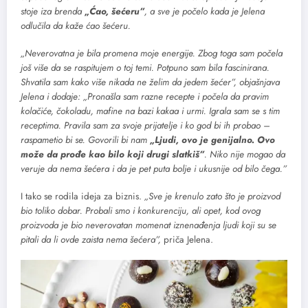
stoje iza brenda
„Ćao, šećeru”
, a sve je počelo kada je Jelena
odlučila da kaže ćao šećeru.
„Neverovatna je bila promena moje energije. Zbog toga sam počela
još više da se raspitujem o toj temi. Potpuno sam bila fascinirana.
Shvatila sam kako više nikada ne želim da jedem šećer”, objašnjava
Jelena i dodaje: „Pronašla sam razne recepte i počela da pravim
kolačiće, čokoladu, mafine na bazi kakaa i urmi. Igrala sam se s tim
receptima. Pravila sam za svoje prijatelje i ko god bi ih probao –
raspametio bi se. Govorili bi nam
„Ljudi, ovo je genijalno. Ovo
može da prođe kao bilo koji drugi slatkiš”
. Niko nije mogao da
veruje da nema šećera i da je pet puta bolje i ukusnije od bilo čega.”
I tako se rodila ideja za biznis.
„Sve je krenulo zato što je proizvod
bio toliko dobar. Probali smo i konkurenciju, ali opet, kod ovog
proizvoda je bio neverovatan momenat iznenađenja ljudi koji su se
pitali da li ovde zaista nema šećera”,
priča Jelena.