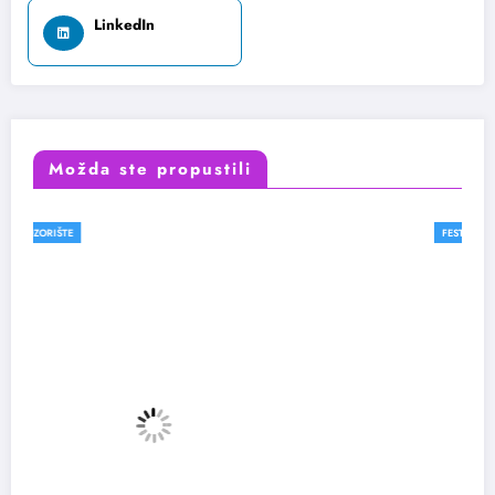
LinkedIn
Možda ste propustili
FESTIVALI