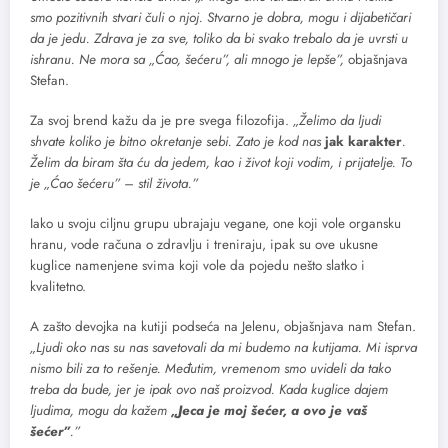
smo pozitivnih stvari čuli o njoj. Stvarno je dobra, mogu i dijabetičari
da je jedu. Zdrava je za sve, toliko da bi svako trebalo da je uvrsti u
ishranu. Ne mora sa „Ćao, šećeru”, ali mnogo je lepše”,
objašnjava
Stefan.
Za svoj brend kažu da je pre svega filozofija.
„Želimo da ljudi
shvate koliko je bitno okretanje sebi. Zato je kod nas
jak karakter
.
Želim da biram šta ću da jedem, kao i život koji vodim, i prijatelje. To
je „Ćao šećeru” – stil života.”
Iako u svoju ciljnu grupu ubrajaju vegane, one koji vole organsku
hranu, vode računa o zdravlju i treniraju, ipak su ove ukusne
kuglice namenjene svima koji vole da pojedu nešto slatko i
kvalitetno.
A zašto devojka na kutiji podseća na Jelenu, objašnjava nam Stefan.
„Ljudi oko nas su nas savetovali da mi budemo na kutijama. Mi isprva
nismo bili za to rešenje. Međutim, vremenom smo uvideli da tako
treba da bude, jer je ipak ovo naš proizvod. Kada kuglice dajem
ljudima, mogu da kažem
„Jeca je moj šećer, a ovo je vaš
šećer”
.”