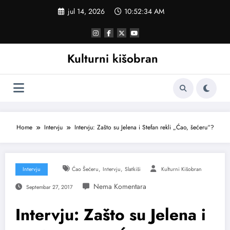
Skoči
jul 14, 2026
10:52:35 AM
na
sadržaj
Kulturni kišobran
Home
Intervju
Intervju: Zašto su Jelena i Stefan rekli „Ćao, šećeru“?
,
,
Intervju
Ćao Šećeru
Intervju
Slatkiši
Kulturni Kišobran
Septembar 27, 2017
Intervju: Zašto su Jelena i