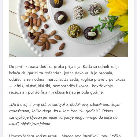
Do prvih kupaca došli su preko prijatelja. Kada su odneli kutiju
kolača drugarici za rođendan, jedna devojka ih je probala,
oduševila se i odmah naručila. Za sada, kuglice prave u pet ukusa
– lešnik, pistać, kikiriki, pomorandža i kokos. Usavršavanje
recepata i put do finalnih ukusa trajao je pola godine.
„Da li ovaj ili onaj odnos sastojaka, dodati ovo, izbaciti ono, kojim
redosledom, koliko dugo, šta u kom trenutku sjediniti? Odnos
sastojaka je ključan jer male varijacije mogu mnogo da utiču na
ukus”, objašnjava Jelena.
Umesto šećera koriste urmu.
„Mnogo smo istraživali urmu i toliko