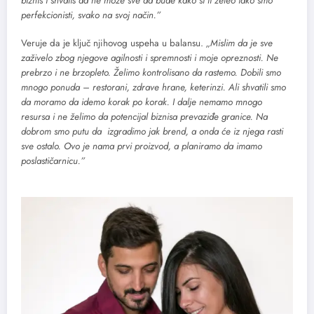
biznis i shvatiš da ne može sve da bude kako si ti želeo iako smo
perfekcionisti, svako na svoj način.”
Veruje da je ključ njihovog uspeha u balansu.
„Mislim da je sve
zaživelo zbog njegove agilnosti i spremnosti i moje opreznosti. Ne
prebrzo i ne brzopleto.
Želimo kontrolisano da rastemo. Dobili smo
mnogo ponuda – restorani, zdrave hrane, keterinzi. Ali shvatili smo
da moramo da idemo korak po korak. I dalje nemamo mnogo
resursa i ne želimo da potencijal biznisa prevaziđe granice. Na
dobrom smo putu da izgradimo jak brend, a onda će iz njega rasti
sve ostalo. Ovo je nama prvi proizvod, a planiramo da imamo
poslastičarnicu.”