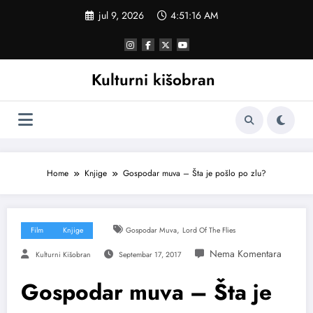
Skoči
jul 9, 2026
4:51:17 AM
na
sadržaj
Kulturni kišobran
Home
Knjige
Gospodar muva – Šta je pošlo po zlu?
,
Film
Knjige
Gospodar Muva
Lord Of The Flies
Kulturni Kišobran
Septembar 17, 2017
Gospodar muva – Šta je