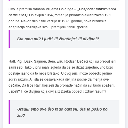
Ovo je premisa romana Vilijema Goldinga –
„
Gospodar muva
“
(Lord
Objavljen 1954, roman je prvobitno ekranizovan 1963.
of the Flies).
godine. Nakon filipinske verzije iz 1975. godine, nova britanska
adaptacija doživljava svoju premijeru 1990. godine.
Šta smo mi? Ljudi? Ili životinje? Ili divljaci?
Ralf, Pigi, Džek, Sajmon, Sem, Erik, Rodžer. Dečaci koji su prepušteni
sami sebi. Iako u prvi mah izgleda da će se držati zajedno, vrlo brzo
postaje jasno da to neće biti tako. U ovoj priči može pobediti jedino
zdrav razum. Ali šta se dešava kada divljina počne da menja ove
dečake. Da li će Ralf, koji želi da pronađe način da svi budu spašeni,
uspeti? Ili će divljina koja divlja iz Džeka pobediti zdrav razum?
Uradili smo sve što rade odrasli. Šta je pošlo po
zlu?