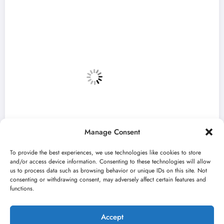
Manage Consent
To provide the best experiences, we use technologies like cookies to store
and/or access device information. Consenting to these technologies will allow
us to process data such as browsing behavior or unique IDs on this site. Not
consenting or withdrawing consent, may adversely affect certain features and
Zulum Manifest predstavlja radove deset
functions.
finalista u Madlenianumu
jun 22, 2026
Nikola Spasić
Accept