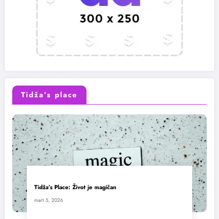
Tidža’s place
Tidža’s Place: Život je magičan
mart 5, 2026