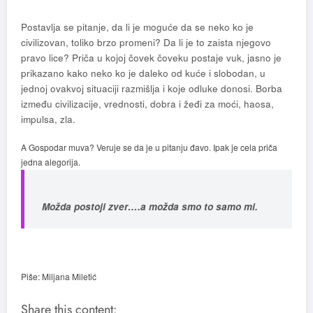
Postavlja se pitanje, da li je moguće da se neko ko je
civilizovan, toliko brzo promeni? Da li je to zaista njegovo
pravo lice? Priča u kojoj čovek čoveku postaje vuk, jasno je
prikazano kako neko ko je daleko od kuće i slobodan, u
jednoj ovakvoj situaciji razmišlja i koje odluke donosi. Borba
između civilizacije, vrednosti, dobra i žeđi za moći, haosa,
impulsa, zla.
A Gospodar muva? Veruje se da je u pitanju đavo. Ipak je cela priča
jedna alegorija.
Možda postoji zver….a možda smo to samo mi.
Piše: Miljana Miletić
Share this content: