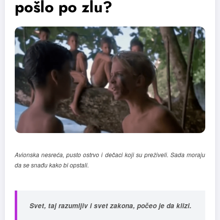
pošlo po zlu?
Avionska nesreća, pusto ostrvo i dečaci koji su preživeli. Sada moraju
da se snađu kako bi opstali.
Svet, taj razumljiv i svet zakona, počeo je da klizi.