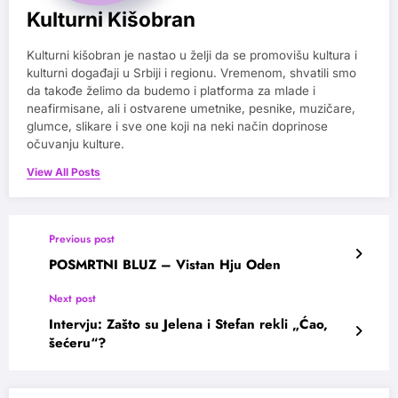
Kulturni Kišobran
Kulturni kišobran je nastao u želji da se promovišu kultura i
kulturni događaji u Srbiji i regionu. Vremenom, shvatili smo
da takođe želimo da budemo i platforma za mlade i
neafirmisane, ali i ostvarene umetnike, pesnike, muzičare,
glumce, slikare i sve one koji na neki način doprinose
očuvanju kulture.
View All Posts
Previous post
POSMRTNI BLUZ – Vistan Hju Oden
Next post
Intervju: Zašto su Jelena i Stefan rekli „Ćao,
šećeru“?